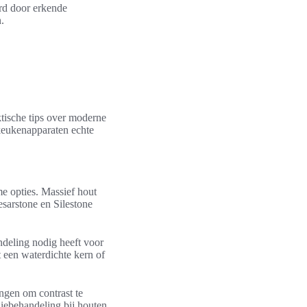
rd door erkende
.
aktische tips over moderne
keukenapparaten echte
e opties. Massief hout
sarstone en Silestone
ndeling nodig heeft voor
 een waterdichte kern of
ngen om contrast te
liebehandeling bij houten