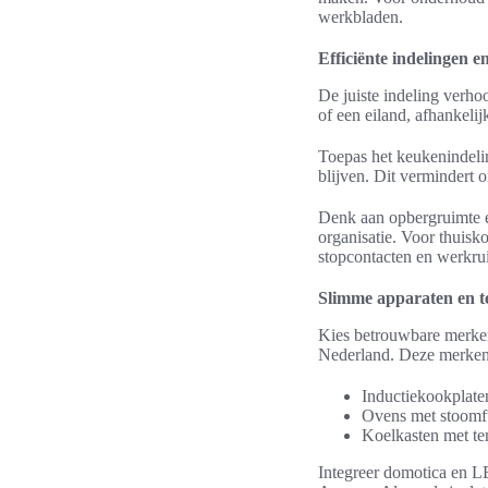
werkbladen.
Efficiënte indelingen 
De juiste indeling verho
of een eiland, afhankeli
Toepas het keukenindelin
blijven. Dit vermindert
Denk aan opbergruimte en
organisatie. Voor thuisk
stopcontacten en werkru
Slimme apparaten en t
Kies betrouwbare merken
Nederland. Deze merken 
Inductiekookplate
Ovens met stoomf
Koelkasten met te
Integreer domotica en L