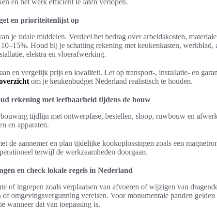
ken en het werk efficiënt te laten verlopen.
get en prioriteitenlijst op
 van je totale middelen. Verdeel het bedrag over arbeidskosten, material
 10–15%. Houd bij je schatting rekening met keukenkasten, werkblad,
tallatie, elektra en vloerafwerking.
an en vergelijk prijs en kwaliteit. Let op transport-, installatie- en gar
overzicht
om je keukenbudget Nederland realistisch te houden.
oud rekening met leefbaarheid tijdens de bouw
ouwing tijdlijn met ontwerpfase, bestellen, sloop, ruwbouw en afwerk
en en apparaten.
met de aannemer en plan tijdelijke kookoplossingen zoals een magnetro
operationeel terwijl de werkzaamheden doorgaan.
ingen en check lokale regels in Nederland
nte of ingrepen zoals verplaatsen van afvoeren of wijzigen van dragen
of omgevingsvergunning vereisen. Voor monumentale panden gelden ex
 wanneer dat van toepassing is.