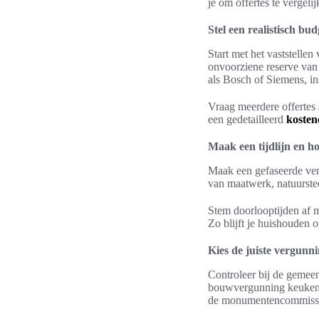
je om offertes te vergelij
Stel een realistisch bud
Start met het vaststellen
onvoorziene reserve van
als Bosch of Siemens, ins
Vraag meerdere offertes a
een gedetailleerd
kosten
Maak een tijdlijn en h
Maak een gefaseerde verb
van maatwerk, natuurste
Stem doorlooptijden af 
Zo blijft je huishouden 
Kies de juiste vergunn
Controleer bij de gemee
bouwvergunning keuken 
de monumentencommissie