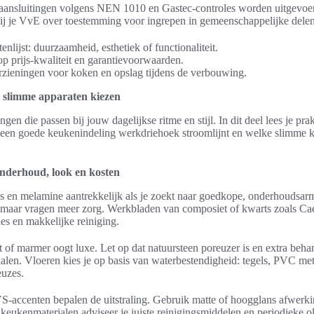
a-aansluitingen volgens NEN 1010 en Gastec-controles worden uitgevoe
 bij je VvE over toestemming voor ingrepen in gemeenschappelijke delen
enlijst: duurzaamheid, esthetiek of functionaliteit.
 op prijs-kwaliteit en garantievoorwaarden.
orzieningen voor koken en opslag tijdens de verbouwing.
n slimme apparaten kiezen
ngen die passen bij jouw dagelijkse ritme en stijl. In dit deel lees je pr
 een goede keukenindeling werkdriehoek stroomlijnt en welke slimme 
.
nderhoud, look en kosten
es en melamine aantrekkelijk als je zoekt naar goedkope, onderhoudsarm
 maar vragen meer zorg. Werkbladen van composiet of kwarts zoals Cae
es en makkelijke reiniging.
t of marmer oogt luxe. Let op dat natuursteen poreuzer is en extra beha
len. Vloeren kies je op basis van waterbestendigheid: tegels, PVC met
euzes.
S-accenten bepalen de uitstraling. Gebruik matte of hoogglans afwerki
ukenmaterialen adviseer je juiste reinigingsmiddelen en periodieke o