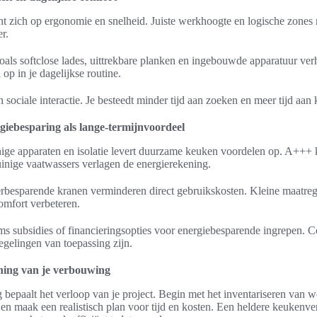
t zich op ergonomie en snelheid. Juiste werkhoogte en logische zone
r.
zoals softclose lades, uittrekbare planken en ingebouwde apparatuur v
 op in je dagelijkse routine.
sociale interactie. Je besteedt minder tijd aan zoeken en meer tijd aan
iebesparing als lange-termijnvoordeel
nige apparaten en isolatie levert duurzame keuken voordelen op. A+++ 
inige vaatwassers verlagen de energierekening.
rbesparende kranen verminderen direct gebruikskosten. Kleine maatre
omfort verbeteren.
s subsidies of financieringsopties voor energiebesparende ingrepen. C
gelingen van toepassing zijn.
ning van je verbouwing
bepaalt het verloop van je project. Begin met het inventariseren van 
er en maak een realistisch plan voor tijd en kosten. Een heldere keuken