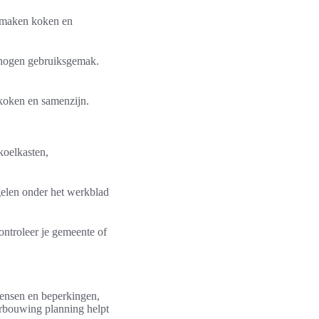
s maken koken en
erhogen gebruiksgemak.
 koken en samenzijn.
koelkasten,
gelen onder het werkblad
ontroleer je gemeente of
wensen en beperkingen,
verbouwing planning helpt