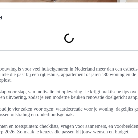
l
uwing is voor veel huiseigenaren in Nederland meer dan een esthetisc
mte die past bij een rijtjeshuis, appartement of jaren ’30 woning en de
plost.
 stap voor stap, van motivatie tot oplevering. Je krijgt praktische tips ov
 en uitvoering, zodat je een moderne keuken renovatie doelgericht aanp
 houd je vier zaken voor ogen: waardecreatie voor je woning, dagelijks 
 tussen uitstraling en onderhoudsgemak.
chten en toetspunten: checklists, vragen voor aannemers, en voorbeeld
 2026. Zo maak je keuzes die passen bij jouw wensen en budget.