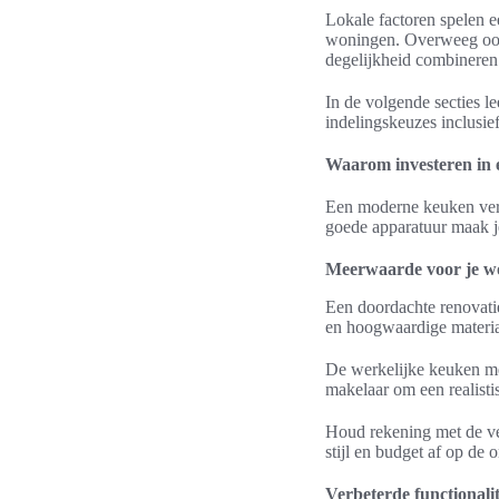
Lokale factoren spelen 
woningen. Overweeg ook i
degelijkheid combineren
In de volgende secties l
indelingskeuzes inclusie
Waarom investeren in
Een moderne keuken verh
goede apparatuur maak j
Meerwaarde voor je w
Een doordachte renovati
en hoogwaardige materia
De werkelijke keuken me
makelaar om een realistis
Houd rekening met de ver
stijl en budget af op de
Verbeterde functionalit