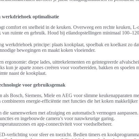
en werkdriehoek optimalisatie
ogt comfort en snelheid in de keuken. Overweeg een rechte keuken, L-o
jk van ruimte en gebruik. Houd bij eilandopstellingen minimaal 100–12
g werkdriehoek principe: plaats kookplaat, spoelbak en koelkast zo da
 onnodige bewegingen en maakt koken vloeiender.
 ergonomie: diepe lades, uittrekelementen en geïntegreerde afvalschei
oks kun je aparte zones creëren voor voorbereiden, bakken en spoelen 
imte naast de kookplaat.
echnologie voor gebruiksgemak
 als Bosch, Siemens, Miele en AEG voor slimme keukenapparaten met 
combineren energie-efficiëntie met functies die het koken makkelijke
n die samenwerken met afzuiging en automatisch vermogen aanpassen.
uncties en ingebouwde camera’s voor nauwkeurige garing.
mperatuurzones en app-connectiviteit voor voedselbeheer.
ED-verlichting voor sfeer en toezicht. Bedien timers en kookprogramm