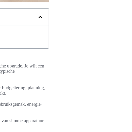
he upgrade. Je wilt een
 typische
er budgettering, planning,
akt.
gebruiksgemak, energie-
en van slimme apparatuur