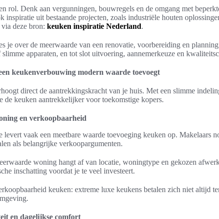
een rol. Denk aan vergunningen, bouwregels en de omgang met beperkt
nspiratie uit bestaande projecten, zoals industriële houten oplossing
 via deze bron:
keuken inspiratie Nederland
.
ees je over de meerwaarde van een renovatie, voorbereiding en planning,
f slimme apparaten, en tot slot uitvoering, aannemerkeuze en kwaliteitsc
 een keukenverbouwing modern waarde toevoegt
oogt direct de aantrekkingskracht van je huis. Met een slimme indelin
e de keuken aantrekkelijker voor toekomstige kopers.
oning en verkoopbaarheid
e levert vaak een meetbare waarde toevoeging keuken op. Makelaars 
len als belangrijke verkoopargumenten.
erwaarde woning hangt af van locatie, woningtype en gekozen afwerk
che inschatting voordat je te veel investeert.
koopbaarheid keuken: extreme luxe keukens betalen zich niet altijd ter
 omgeving.
eit en dagelijkse comfort