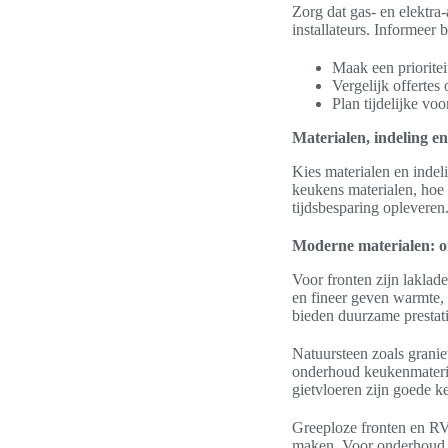
Zorg dat gas- en elektr
installateurs. Informeer
Maak een prioriteit
Vergelijk offertes
Plan tijdelijke vo
Materialen, indeling e
Kies materialen en indeli
keukens materialen, hoe
tijdsbesparing opleveren
Moderne materialen: o
Voor fronten zijn laklad
en fineer geven warmte,
bieden duurzame prestati
Natuursteen zoals granie
onderhoud keukenmateria
gietvloeren zijn goede k
Greeploze fronten en RV
maken. Voor onderhoud ke