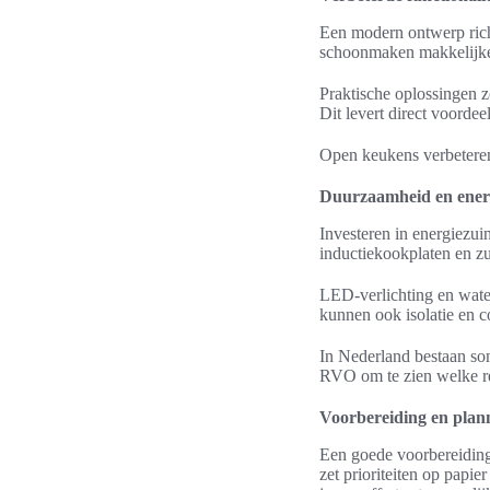
Een modern ontwerp rich
schoonmaken makkelijke
Praktische oplossingen 
Dit levert direct voordeel
Open keukens verbeteren 
Duurzaamheid en energ
Investeren in energiezui
inductiekookplaten en zu
LED-verlichting en wate
kunnen ook isolatie en c
In Nederland bestaan som
RVO om te zien welke re
Voorbereiding en plan
Een goede voorbereiding 
zet prioriteiten op papi