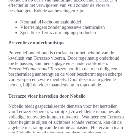
effectief in het verwijderen van vuil zonder de vloer te
beschadigen. Enkele aanbevelingen zijn:
Neutraal pH-schoonmaakmiddel
Vloerreinigers zonder agressieve chemicaliën
Specifieke Terrazzo-reinigingsproducten
Preventieve onderhoudstips
Preventief onderhoud is cruciaal voor het behoud van de
kwaliteit van Terrazzo vloeren. Door regelmatig onderhoud
toe te passen, kan men slijtage en schade voorkomen.
Preventief onderhoud Terrazzo
houdt in dat men tijdig een
beschermlaag aanbrengt en de vloer beschermt tegen scherpe
voorwerpen en zware meubels. Door deze maatregelen te
nemen, blijft de vloer maandenlang in topconditie.
Terrazzo vloer herstellen door Nobello
Nobello biedt gespecialiseerde diensten voor het herstellen
van Terrazzo vloeren, waarbij zij zowel kleine reparaties als
volledige renovaties kunnen uitvoeren. Wanneer een Terrazzo
vloer begint te slijten of zichtbare schade vertoont, kan dit de
algehele uitstraling van de ruimte aantasten. Het ervaren team
van Nobello is goed uitgerust om deze problemen te