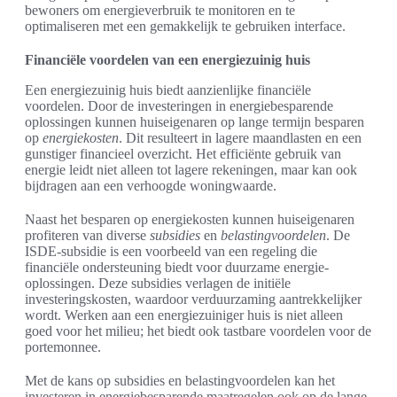
bewoners om energieverbruik te monitoren en te
optimaliseren met een gemakkelijk te gebruiken interface.
Financiële voordelen van een energiezuinig huis
Een energiezuinig huis biedt aanzienlijke financiële
voordelen. Door de investeringen in energiebesparende
oplossingen kunnen huiseigenaren op lange termijn besparen
op
energiekosten
. Dit resulteert in lagere maandlasten en een
gunstiger financieel overzicht. Het efficiënte gebruik van
energie leidt niet alleen tot lagere rekeningen, maar kan ook
bijdragen aan een verhoogde woningwaarde.
Naast het besparen op energiekosten kunnen huiseigenaren
profiteren van diverse
subsidies
en
belastingvoordelen
. De
ISDE-subsidie is een voorbeeld van een regeling die
financiële ondersteuning biedt voor duurzame energie-
oplossingen. Deze subsidies verlagen de initiële
investeringskosten, waardoor verduurzaming aantrekkelijker
wordt. Werken aan een energiezuiniger huis is niet alleen
goed voor het milieu; het biedt ook tastbare voordelen voor de
portemonnee.
Met de kans op subsidies en belastingvoordelen kan het
investeren in energiebesparende maatregelen ook op de lange