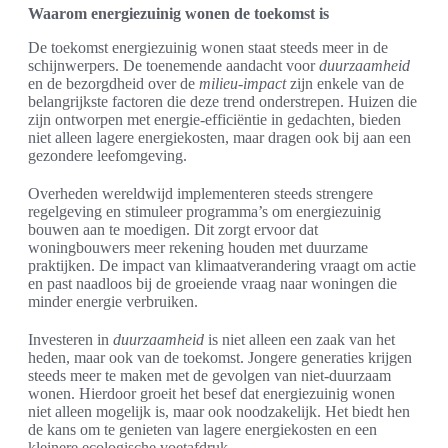
Waarom energiezuinig wonen de toekomst is
De toekomst energiezuinig wonen staat steeds meer in de
schijnwerpers. De toenemende aandacht voor
duurzaamheid
en de bezorgdheid over de
milieu-impact
zijn enkele van de
belangrijkste factoren die deze trend onderstrepen. Huizen die
zijn ontworpen met energie-efficiëntie in gedachten, bieden
niet alleen lagere energiekosten, maar dragen ook bij aan een
gezondere leefomgeving.
Overheden wereldwijd implementeren steeds strengere
regelgeving en stimuleer programma’s om energiezuinig
bouwen aan te moedigen. Dit zorgt ervoor dat
woningbouwers meer rekening houden met duurzame
praktijken. De impact van klimaatverandering vraagt om actie
en past naadloos bij de groeiende vraag naar woningen die
minder energie verbruiken.
Investeren in
duurzaamheid
is niet alleen een zaak van het
heden, maar ook van de toekomst. Jongere generaties krijgen
steeds meer te maken met de gevolgen van niet-duurzaam
wonen. Hierdoor groeit het besef dat energiezuinig wonen
niet alleen mogelijk is, maar ook noodzakelijk. Het biedt hen
de kans om te genieten van lagere energiekosten en een
kleinere ecologische voetafdruk.