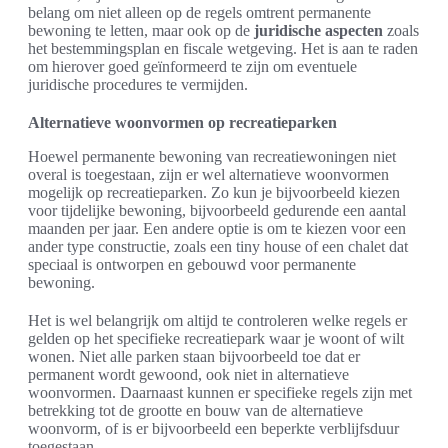
belang om niet alleen op de regels omtrent permanente
bewoning te letten, maar ook op de
juridische aspecten
zoals
het bestemmingsplan en fiscale wetgeving. Het is aan te raden
om hierover goed geïnformeerd te zijn om eventuele
juridische procedures te vermijden.
Alternatieve woonvormen op recreatieparken
Hoewel permanente bewoning van recreatiewoningen niet
overal is toegestaan, zijn er wel alternatieve woonvormen
mogelijk op recreatieparken. Zo kun je bijvoorbeeld kiezen
voor tijdelijke bewoning, bijvoorbeeld gedurende een aantal
maanden per jaar. Een andere optie is om te kiezen voor een
ander type constructie, zoals een tiny house of een chalet dat
speciaal is ontworpen en gebouwd voor permanente
bewoning.
Het is wel belangrijk om altijd te controleren welke regels er
gelden op het specifieke recreatiepark waar je woont of wilt
wonen. Niet alle parken staan bijvoorbeeld toe dat er
permanent wordt gewoond, ook niet in alternatieve
woonvormen. Daarnaast kunnen er specifieke regels zijn met
betrekking tot de grootte en bouw van de alternatieve
woonvorm, of is er bijvoorbeeld een beperkte verblijfsduur
toegestaan.