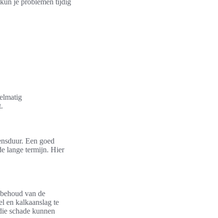
kun je problemen tijdig
gelmatig
.
vensduur. Een goed
e lange termijn. Hier
t behoud van de
l en kalkaanslag te
die schade kunnen