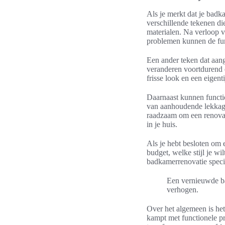
Als je merkt dat je badka
verschillende tekenen di
materialen. Na verloop v
problemen kunnen de func
Een ander teken dat aang
veranderen voortdurend e
frisse look en een eigen
Daarnaast kunnen functio
van aanhoudende lekkages
raadzaam om een renovat
in je huis.
Als je hebt besloten om 
budget, welke stijl je w
badkamerrenovatie special
Een vernieuwde ba
verhogen.
Over het algemeen is het
kampt met functionele p