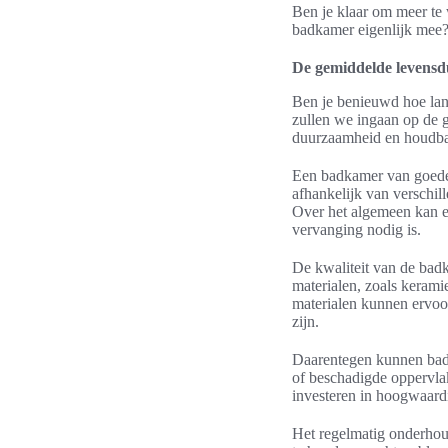
Ben je klaar om meer te
badkamer eigenlijk mee
De gemiddelde levens
Ben je benieuwd hoe lan
zullen we ingaan op de 
duurzaamheid en houdba
Een badkamer van goede 
afhankelijk van verschil
Over het algemeen kan e
vervanging nodig is.
De kwaliteit van de bad
materialen, zoals keramie
materialen kunnen ervoor
zijn.
Daarentegen kunnen badka
of beschadigde oppervla
investeren in hoogwaardi
Het regelmatig onderhou