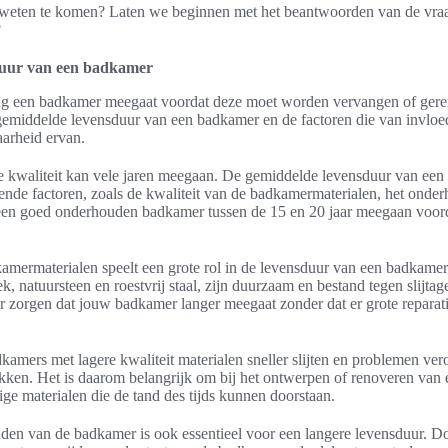
 weten te komen? Laten we beginnen met het beantwoorden van de vraa
?
duur van een badkamer
g een badkamer meegaat voordat deze moet worden vervangen of geren
gemiddelde levensduur van een badkamer en de factoren die van invloed
arheid ervan.
kwaliteit kan vele jaren meegaan. De gemiddelde levensduur van een
lende factoren, zoals de kwaliteit van de badkamermaterialen, het onder
en goed onderhouden badkamer tussen de 15 en 20 jaar meegaan voorda
kamermaterialen speelt een grote rol in de levensduur van een badkam
k, natuursteen en roestvrij staal, zijn duurzaam en bestand tegen slijta
 zorgen dat jouw badkamer langer meegaat zonder dat er grote reparati
mers met lagere kwaliteit materialen sneller slijten en problemen ver
kken. Het is daarom belangrijk om bij het ontwerpen of renoveren van
ge materialen die de tand des tijds kunnen doorstaan.
den van de badkamer is ook essentieel voor een langere levensduur. 