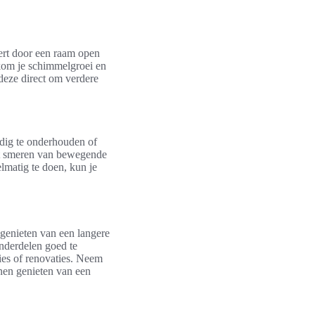
eert door een raam open
rkom je schimmelgroei en
 deze direct om verdere
odig te onderhouden of
et smeren van bewegende
lmatig te doen, kun je
genieten van een langere
nderdelen goed te
ies of renovaties. Neem
nen genieten van een