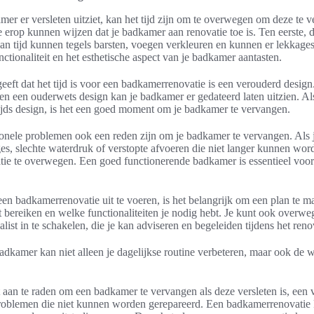
mer er versleten uitziet, kan het tijd zijn om te overwegen om deze te v
e erop kunnen wijzen dat je badkamer aan renovatie toe is. Ten eerste, 
an tijd kunnen tegels barsten, voegen verkleuren en kunnen er lekkage
tionaliteit en het esthetische aspect van je badkamer aantasten.
eeft dat het tijd is voor een badkamerrenovatie is een verouderd desig
n een ouderwets design kan je badkamer er gedateerd laten uitzien. Als
tijds design, is het een goed moment om je badkamer te vervangen.
nele problemen ook een reden zijn om je badkamer te vervangen. Als je
, slechte waterdruk of verstopte afvoeren die niet langer kunnen word
ie te overwegen. Een goed functionerende badkamer is essentieel voo
een badkamerrenovatie uit te voeren, is het belangrijk om een plan te 
ilt bereiken en welke functionaliteiten je nodig hebt. Je kunt ook overw
ist in te schakelen, die je kan adviseren en begeleiden tijdens het reno
dkamer kan niet alleen je dagelijkse routine verbeteren, maar ook de w
 aan te raden om een badkamer te vervangen als deze versleten is, een 
roblemen die niet kunnen worden gerepareerd. Een badkamerrenovatie 