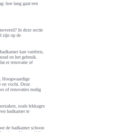
g: hoe lang gaat een
oveerd? In deze sectie
 zijn op de
 badkamer kan variëren,
houd en het gebruik.
t er renovatie of
er. Hoogwaardige
ge en vocht. Deze
es of renovaties nodig
oorzaken, zoals lekkages
 een badkamer te
Door de badkamer schoon