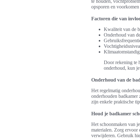
te houden, vochtprobleme
opsporen en voorkomen 
Factoren die van invlo
Kwaliteit van de 
Onderhoud van d
Gebruiksfrequenti
Vochtigheidsnive
Klimaatomstandi
Door rekening te h
onderhoud, kun je
Onderhoud van de ba
Het regelmatig onderhou
onderhouden badkamer zi
zijn enkele praktische t
Houd je badkamer sch
Het schoonmaken van je 
materialen. Zorg ervoor 
verwijderen. Gebruik hi