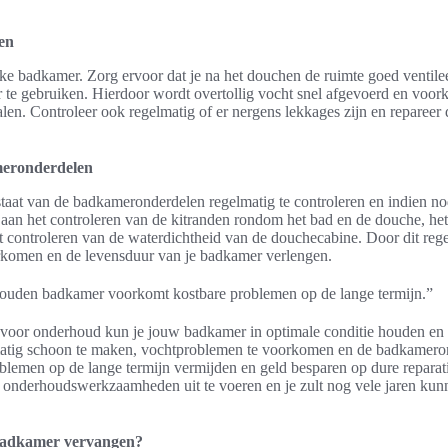
en
lke badkamer. Zorg ervoor dat je na het douchen de ruimte goed ventil
tor te gebruiken. Hierdoor wordt overtollig vocht snel afgevoerd en voo
alen. Controleer ook regelmatig of er nergens lekkages zijn en repareer
eronderdelen
staat van de badkameronderdelen regelmatig te controleren en indien n
 aan het controleren van de kitranden rondom het bad en de douche, h
t controleren van de waterdichtheid van de douchecabine. Door dit rege
oorkomen en de levensduur van je badkamer verlengen.
ouden badkamer voorkomt kostbare problemen op de lange termijn.”
s voor onderhoud kun je jouw badkamer in optimale conditie houden en 
matig schoon te maken, vochtproblemen te voorkomen en de badkamero
blemen op de lange termijn vermijden en geld besparen op dure reparat
e onderhoudswerkzaamheden uit te voeren en je zult nog vele jaren kun
badkamer vervangen?