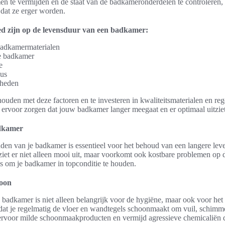
n te vermijden en de staat van de badkameronderdelen te controleren, 
dat ze erger worden.
ed zijn op de levensduur van een badkamer:
badkamermaterialen
e badkamer
e
aus
gheden
ouden met deze factoren en te investeren in kwaliteitsmaterialen en re
 ervoor zorgen dat jouw badkamer langer meegaat en er optimaal uitziet
dkamer
den van je badkamer is essentieel voor het behoud van een langere le
et er niet alleen mooi uit, maar voorkomt ook kostbare problemen op d
ips om je badkamer in topconditie te houden.
oon
badkamer is niet alleen belangrijk voor de hygiëne, maar ook voor he
dat je regelmatig de vloer en wandtegels schoonmaakt om vuil, schimme
ervoor milde schoonmaakproducten en vermijd agressieve chemicaliën 