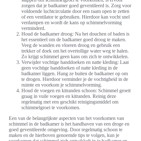
zorgen dat je badkamer goed geventileerd is. Zorg voor
voldoende luchtcirculatie door een raam open te zetten
of een ventilator te gebruiken. Hierdoor kan vocht snel
verdampen en wordt de kans op schimmelvorming
verminderd.
Houd de badkamer droog: Na het douchen of baden is
het essentieel om de badkamer goed droog te maken.
Veeg de wanden en vloeren droog en gebruik een
trekker of doek om het overtollige water weg te halen.
Zo krijgt schimmel geen kans om zich te ontwikkelen.
Verwijder vochtige handdoeken en natte kleding: Laat
geen vochtige handdoeken of natte kleding in de
badkamer liggen. Hang ze buiten de badkamer op om
te drogen. Hierdoor verminder je de vochtigheid in de
ruimte en voorkom je schimmelvorming.
Houd de voegen en kitranden schoon: Schimmel groeit
graag in vuile voegen en kitranden. Reinig deze
regelmatig met een geschikt reinigingsmiddel om
schimmelgroei te voorkomen.
Een van de belangrijkste aspecten van het voorkomen van
schimmel in de badkamer is het handhaven van een droge en
goed geventileerde omgeving. Door regelmatig schoon te
maken en de hierboven genoemde tips te volgen, kun je
voorkomen dat schimmel zich ontwikkelt in je badkamer en