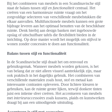
Bij het combineren van meubels in een Scandinavische stijl
staat de balans tussen
stijl en functionaliteit
centraal. Het
creëren van een harmonieuze ruimte vraagt om het
zorgvuldige selecteren van verschillende meubelstukken die
elkaar aanvullen. Multifunctionele meubels kunnen een grote
bijdrage leveren aan het optimaal benutten van de beschikbare
ruimte. Denk hierbij aan design banken met ingebouwde
opslag of uitschuifbare tafels die flexibiliteit bieden in de
inrichting. Op deze manier wordt het mogelijk om stijlvol te
wonen zonder concessies te doen aan functionaliteit.
Balans tussen stijl en functionaliteit
In de Scandinavische stijl draait het om eenvoud en
gebruiksgemak. Wanneer meubels worden gekozen, is het
van belang dat ze niet alleen visueel aantrekkelijk zijn, maar
ook praktisch in het dagelijks gebruik. Het combineren van
verschillende materialen zoals hout, stof en metaal kan
interessante contrasten opleveren. Door lichtere kleuren te
gebruiken, kan de ruimte groter lijken, terwijl donkere tinten
juist een intieme sfeer creëren. Het accentueren van meubels
met
interieuraccessoires
zoals kussens, plaids en kunstwerken
draagt bij aan een uitnodigende uitstraling.
Accentueer je stijl met accessoires