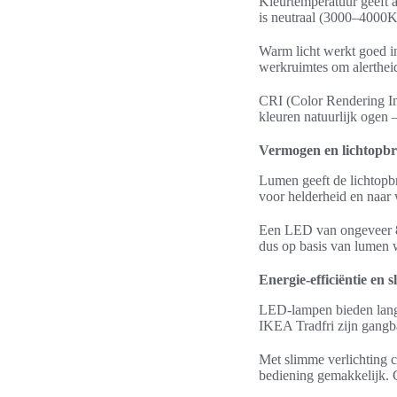
Kleurtemperatuur geeft a
is neutraal (3000–4000K
Warm licht werkt goed in
werkruimtes om alerthei
CRI (Color Rendering In
kleuren natuurlijk ogen —
Vermogen en lichtopbr
Lumen geeft de lichtopbr
voor helderheid en naar 
Een LED van ongeveer 80
dus op basis van lumen w
Energie-efficiëntie en 
LED-lampen bieden lange
IKEA Tradfri zijn gangb
Met slimme verlichting 
bediening gemakkelijk. 