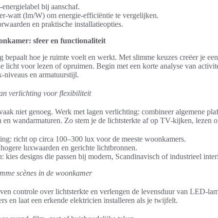
energielabel bij aanschaf.
r-watt (lm/W) om energie-efficiëntie te vergelijken.
rwaarden en praktische installatieopties.
nkamer: sfeer en functionaliteit
 bepaalt hoe je ruimte voelt en werkt. Met slimme keuzes creëer je ee
icht voor lezen of opruimen. Begin met een korte analyse van activitei
x-niveaus en armatuurstijl.
n verlichting voor flexibiliteit
vaak niet genoeg. Werk met lagen verlichting: combineer algemene pla
 en wandarmaturen. Zo stem je de lichtsterkte af op TV-kijken, lezen o
ing: richt op circa 100–300 lux voor de meeste woonkamers.
 hogere luxwaarden en gerichte lichtbronnen.
 kies designs die passen bij modern, Scandinavisch of industrieel interi
limme scènes in de woonkamer
 controle over lichtsterkte en verlengen de levensduur van LED-lampe
n laat een erkende elektricien installeren als je twijfelt.