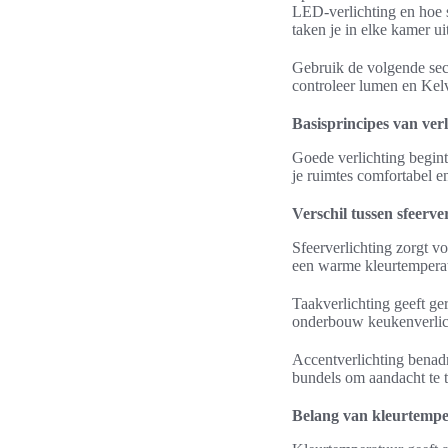
LED-verlichting en hoe s
taken je in elke kamer ui
Gebruik de volgende secti
controleer lumen en Kelv
Basisprincipes van ver
Goede verlichting begint
je ruimtes comfortabel e
Verschil tussen sfeerve
Sfeerverlichting zorgt
een warme kleurtemper
Taakverlichting geeft ge
onderbouw keukenverlich
Accentverlichting benadr
bundels om aandacht te 
Belang van kleurtempe