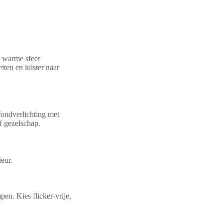
n warme sfeer
ten en luister naar
fondverlichting met
f gezelschap.
eur.
n. Kies flicker-vrije,