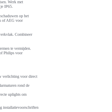
isen. Werk met
je IP65.
 schaduwen op het
ps of AEG voor
 werkvlak. Combineer
ermen te vermijden.
f Philips voor
verlichting voor direct
darmaturen rond de
ecte uplights om
 installatievoorschriften