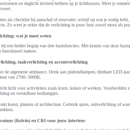
eizoenen en daglicht invloed hebben op je lichtkeuzes. Meet je ruimte
tvoert.
es als checklist bij aanschaf of renovatie: schrijf op wat je nodig hebt,
in. Zo weet je zeker dat de verlichting in jouw huis zowel mooi als prak
lichting: wat je moet weten
 bij een helder begrip van drie basisfuncties. Met kennis van deze basis
n functioneel maken.
rlichting, taakverlichting en accentverlichting
 voor de algemene ambiance. Denk aan plafondlampen, dimbare LED-pa
atuur van 2700–3000K.
richt licht voor activiteiten zoals lezen, koken of werken. Voorbeelden 
ting en verstelbare bedlampjes.
ukt kunst, planten of architectuur. Gebruik spots, railverlichting of wa
trekken.
ratuur (Kelvin) en CRI voor jouw interieur