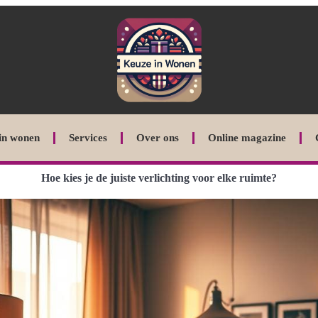
in wonen
Services
Over ons
Online magazine
Hoe kies je de juiste verlichting voor elke ruimte?