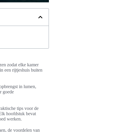
iezen zodat elke kamer
 een rijtjeshuis buiten
topbrengst in lumen,
or goede
raktische tips voor de
Elk hoofdstuk bevat
goed werken.
nen, de voordelen van