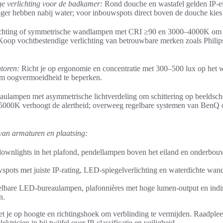
ge verlichting voor de badkamer:
Rond douche en wastafel gelden IP-e
ger hebben nabij water; voor inbouwspots direct boven de douche kies 
rlichting of symmetrische wandlampen met CRI ≥90 en 3000–4000K om
 Koop vochtbestendige verlichting van betrouwbare merken zoals Phili
ntoren:
Richt je op ergonomie en concentratie met 300–500 lux op het
 om oogvermoeidheid te beperken.
eaulampen met asymmetrische lichtverdeling om schittering op beeldsch
5000K verhoogt de alertheid; overweeg regelbare systemen van BenQ o
van armaturen en plaatsing:
wnlights in het plafond, pendellampen boven het eiland en onderbouw 
pots met juiste IP-rating, LED-spiegelverlichting en waterdichte wan
elbare LED-bureaulampen, plafonnières met hoge lumen-output en indir
n.
let je op hoogte en richtingshoek om verblinding te vermijden. Raadpleeg
ktricien in bij twijfel over IP-classificatie en veiligheid.