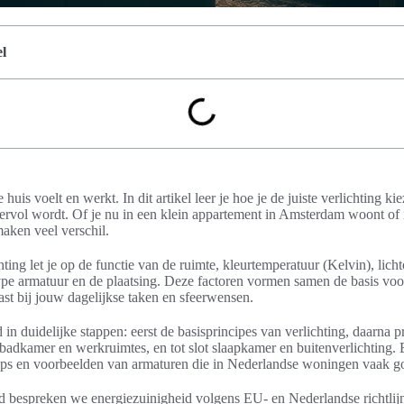
l
 huis voelt en werkt. In dit artikel leer je hoe je de juiste verlichting k
eervol wordt. Of je nu in een klein appartement in Amsterdam woont of in
aken veel verschil.
hting let je op de functie van de ruimte, kleurtemperatuur (Kelvin), lich
type armatuur en de plaatsing. Deze factoren vormen samen de basis vo
past bij jouw dagelijkse taken en sfeerwensen.
in duidelijke stappen: eerst de basisprincipes van verlichting, daarna p
adkamer en werkruimtes, en tot slot slaapkamer en buitenverlichting. 
tips en voorbeelden van armaturen die in Nederlandse woningen vaak 
d bespreken we energiezuinigheid volgens EU- en Nederlandse richtlij