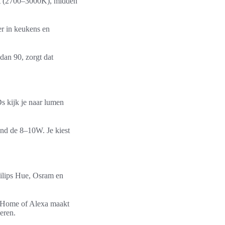
cht (2700–3000K), midden
er in keukens en
an 90, zorgt dat
Ds kijk je naar lumen
nd de 8–10W. Je kiest
ilips Hue, Osram en
le Home of Alexa maakt
eren.