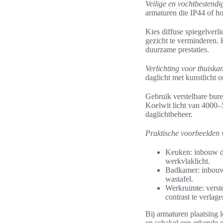
Veilige en vochtbestendi
armaturen die IP44 of ho
Kies diffuse spiegelve
gezicht te verminderen.
duurzame prestaties.
Verlichting voor thuiska
daglicht met kunstlicht
Gebruik verstelbare bur
Koelwit licht van 4000–
daglichtbeheer.
Praktische voorbeelden 
Keuken: inbouw do
werkvlaklicht.
Badkamer: inbouws
wastafel.
Werkruimte: verst
contrast te verlage
Bij armaturen plaatsing 
en schakel een erkende ele