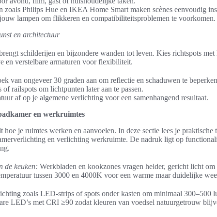
or avond, film, gast of huishoudelijke taken.
n zoals Philips Hue en IKEA Home Smart maken scènes eenvoudig inst
jouw lampen om flikkeren en compatibiliteitsproblemen te voorkomen.
unst en architectuur
brengt schilderijen en bijzondere wanden tot leven. Kies richtspots me
 en verstelbare armaturen voor flexibiliteit.
ek van ongeveer 30 graden aan om reflectie en schaduwen te beperken
of railspots om lichtpunten later aan te passen.
tuur af op je algemene verlichting voor een samenhangend resultaat.
, badkamer en werkruimtes
 hoe je ruimtes werken en aanvoelen. In deze sectie lees je praktische 
merverlichting en verlichting werkruimte. De nadruk ligt op functionalit
ing.
in de keuken:
Werkbladen en kookzones vragen helder, gericht licht om v
emperatuur tussen 3000 en 4000K voor een warme maar duidelijke wee
chting zoals LED-strips of spots onder kasten om minimaal 300–500 l
bare LED’s met CRI ≥90 zodat kleuren van voedsel natuurgetrouw blijv