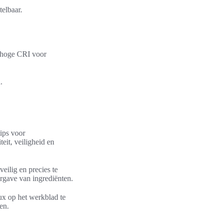
elbaar.
t hoge CRI voor
.
tips voor
eit, veiligheid en
eilig en precies te
rgave van ingrediënten.
ux op het werkblad te
en.