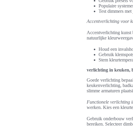
Gebruik presets vo
Populaire systeme
Test dimmers met 
Accentverlichting voor k
Accentverlichting kunst 
natuurlijke kleurweergave
Houd een invalsho
Gebruik klemspots 
Stem kleurtempera
verlichting in keuken
Goede verlichting bepaalt
keukenverlichting, badka
slimme armaturen plaats
Functionele verlichting 
werken. Kies een kleurt
Gebruik onderbouw verli
bereiken. Selecteer dim