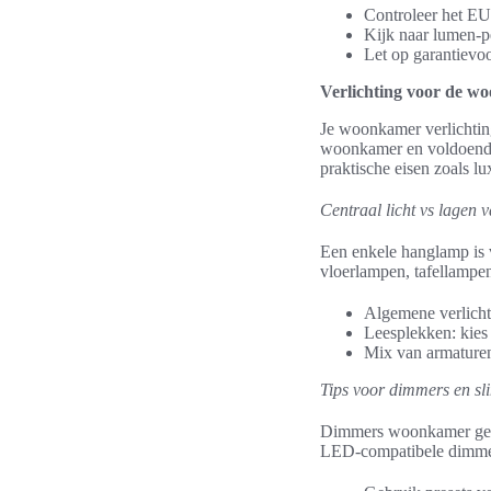
Controleer het EU-
Kijk naar lumen-pe
Let op garantievoo
Verlichting voor de woo
Je woonkamer verlichting
woonkamer en voldoende l
praktische eisen zoals lu
Centraal licht vs lagen va
Een enkele hanglamp is 
vloerlampen, tafellampen
Algemene verlicht
Leesplekken: kies
Mix van armaturen:
Tips voor dimmers en s
Dimmers woonkamer geven
LED-compatibele dimmers e