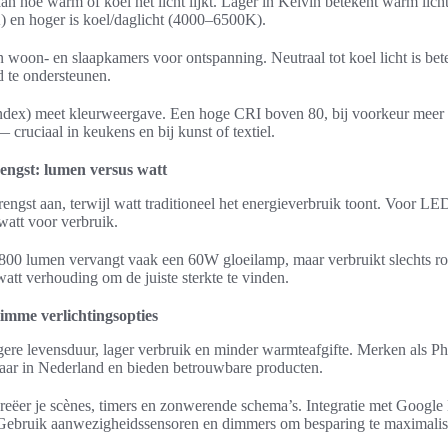
an hoe warm of koel het licht lijkt. Lager in Kelvin betekent warm li
) en hoger is koel/daglicht (4000–6500K).
 woon- en slaapkamers voor ontspanning. Neutraal tot koel licht is bet
d te ondersteunen.
dex) meet kleurweergave. Een hoge CRI boven 80, bij voorkeur meer d
 cruciaal in keukens en bij kunst of textiel.
engst: lumen versus watt
engst aan, terwijl watt traditioneel het energieverbruik toont. Voor LE
watt voor verbruik.
0 lumen vervangt vaak een 60W gloeilamp, maar verbruikt slechts ro
att verhouding om de juiste sterkte te vinden.
slimme verlichtingsopties
re levensduur, lager verbruik en minder warmteafgifte. Merken als Ph
aar in Nederland en bieden betrouwbare producten.
creëer je scènes, timers en zonwerende schema’s. Integratie met Goog
Gebruik aanwezigheidssensoren en dimmers om besparing te maximalis