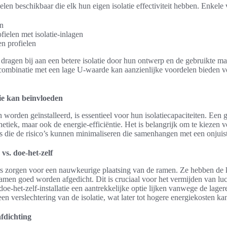
elen beschikbaar die elk hun eigen isolatie effectiviteit hebben. Enkele
en
ielen met isolatie-inlagen
en profielen
ragen bij aan een betere isolatie door hun ontwerp en de gebruikte ma
n combinatie met een lage U-waarde kan aanzienlijke voordelen bieden vo
atie kan beïnvloeden
orden geïnstalleerd, is essentieel voor hun isolatiecapaciteiten. Een g
thetiek, maar ook de energie-efficiëntie. Het is belangrijk om te kiezen 
rs die de risico’s kunnen minimaliseren die samenhangen met een onjuiste
 vs. doe-het-zelf
urs zorgen voor een nauwkeurige plaatsing van de ramen. Ze hebben de
amen goed worden afgedicht. Dit is cruciaal voor het vermijden van lucht
e-het-zelf-installatie een aantrekkelijke optie lijken vanwege de lagere
 een verslechtering van de isolatie, wat later tot hogere energiekosten ka
fdichting