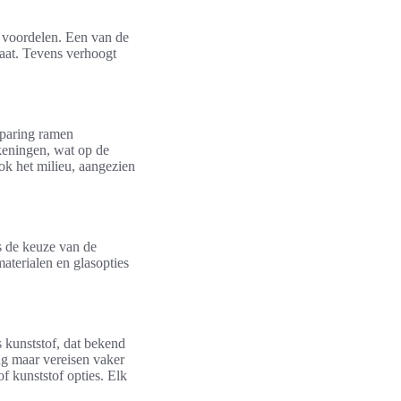
e voordelen. Een van de
maat. Tevens verhoogt
sparing ramen
keningen, wat op de
ok het milieu, aangezien
is de keuze van de
aterialen en glasopties
s kunststof, dat bekend
ing maar vereisen vaker
 kunststof opties. Elk