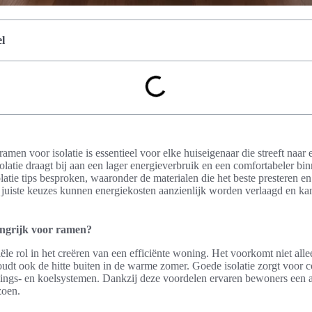
l
ramen voor isolatie is essentieel voor elke huiseigenaar die streeft naar 
atie draagt bij aan een lager energieverbruik en een comfortabeler binne
latie tips besproken, waaronder de materialen die het beste presteren e
 juiste keuzes kunnen energiekosten aanzienlijk worden verlaagd en k
angrijk voor ramen?
tiële rol in het creëren van een efficiënte woning. Het voorkomt niet all
dt ook de hitte buiten in de warme zomer. Goede isolatie zorgt voor c
ings- en koelsystemen. Dankzij deze voordelen ervaren bewoners een
zoen.