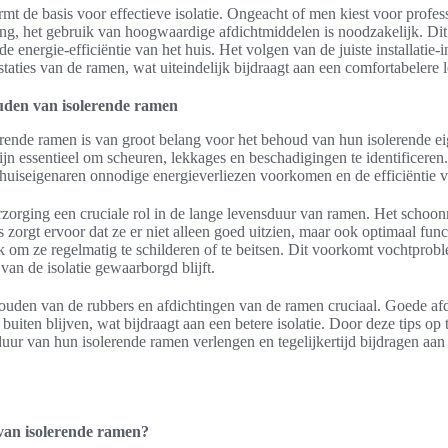
t de basis voor effectieve isolatie. Ongeacht of men kiest voor professi
ng, het gebruik van hoogwaardige afdichtmiddelen is noodzakelijk. Dit 
energie-efficiëntie van het huis. Het volgen van de juiste installatie-i
staties van de ramen, wat uiteindelijk bijdraagt aan een comfortabelere
uden van isolerende ramen
rende ramen is van groot belang voor het behoud van hun isolerende e
jn essentieel om scheuren, lekkages en beschadigingen te identificeren. 
uiseigenaren onnodige energieverliezen voorkomen en de efficiëntie 
rzorging een cruciale rol in de lange levensduur van ramen. Het scho
s zorgt ervoor dat ze er niet alleen goed uitzien, maar ook optimaal fu
k om ze regelmatig te schilderen of te beitsen. Dit voorkomt vochtprobl
 van de isolatie gewaarborgd blijft.
ouden van de rubbers en afdichtingen van de ramen cruciaal. Goede af
buiten blijven, wat bijdraagt aan een betere isolatie. Door deze tips op
uur van hun isolerende ramen verlengen en tegelijkertijd bijdragen aan
 van isolerende ramen?