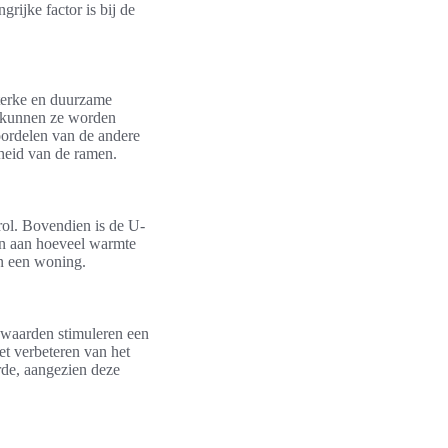
grijke factor is bij de
sterke en duurzame
n, kunnen ze worden
oordelen van de andere
gheid van de ramen.
rol. Bovendien is de U-
ven aan hoeveel warmte
an een woning.
-waarden stimuleren een
et verbeteren van het
rde, aangezien deze