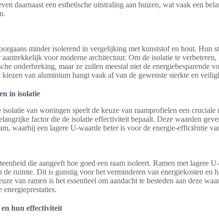
 geven daarnaast een esthetische uitstraling aan huizen, wat vaak een belan
n.
orgaans minder isolerend in vergelijking met kunststof en hout. Hun 
r aantrekkelijk voor moderne architectuur. Om de isolatie te verbetere
sche onderbreking, maar ze zullen meestal niet de energiebesparende v
 kiezen van aluminium hangt vaak af van de gewenste sterkte en veili
n in isolatie
e isolatie van woningen speelt de keuze van raamprofielen een cruciale 
angrijke factor die de isolatie effectiviteit bepaalt. Deze waarden ge
aam, waarbij een lagere U-waarde beter is voor de energie-efficiëntie v
eenheid die aangeeft hoe goed een raam isoleert. Ramen met lagere U
de ruimte. Dit is gunstig voor het verminderen van energiekosten en h
keuze van ramen is het essentieel om aandacht te besteden aan deze waa
e energieprestaties.
en hun effectiviteit