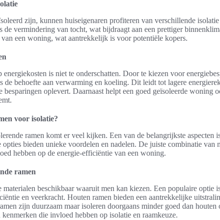
olatie
leerd zijn, kunnen huiseigenaren profiteren van verschillende isolati
is de vermindering van tocht, wat bijdraagt aan een prettiger binnenkli
 van een woning, wat aantrekkelijk is voor potentiële kopers.
en
p energiekosten is niet te onderschatten. Door te kiezen voor energiebe
de behoefte aan verwarming en koeling. Dit leidt tot lagere energiere
ke besparingen oplevert. Daarnaast helpt een goed geïsoleerde woning o
emt.
amen voor isolatie?
solerende ramen komt er veel kijken. Een van de belangrijkste aspecten 
e opties bieden unieke voordelen en nadelen. De juiste combinatie van m
loed hebben op de energie-efficiëntie van een woning.
rende ramen
de materialen beschikbaar waaruit men kan kiezen. Een populaire optie i
ficiëntie en veerkracht. Houten ramen bieden een aantrekkelijke uitstral
men zijn duurzaam maar isoleren doorgaans minder goed dan houten of
en kenmerken die invloed hebben op isolatie en raamkeuze.