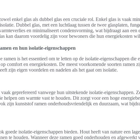
zowel enkel glas als dubbel glas een cruciale rol. Enkel glas is vaak mi
isolatie. Dubbel glas, met een luchtlaag tussen de twee glasplaten, fung
 warmteverlies en minimaliseert condensvorming, wat bijdraagt aan een
las kan daarom voordelig zijn voor bewoners die hun energiekosten wil
ramen en hun isolatie-eigenschappen
 ramen is het essentieel om te letten op de isolatie-eigenschappen die e
 op comfort en energiekosten. De meest voorkomende soorten ramen zij
eft zijn eigen voordelen en nadelen als het gaat om isolatie.
vaak geprefereerd vanwege hun uitstekende isolatie-eigenschappen. Z
e helpen om warmte vast te houden. Dit zorgt voor een hoge energiebes
ok zijn kunststof ramen onderhoudsvriendelijk en duurzaam, wat bijdra
 goede isolatie-eigenschappen bieden. Hout heeft van nature een lage
nnen te houden. Wanneer deze ramen goed onderhouden en afgewerkt w