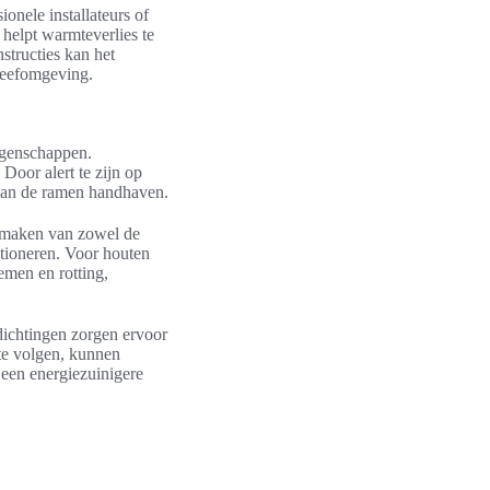
onele installateurs of
helpt warmteverlies te
nstructies kan het
 leefomgeving.
igenschappen.
Door alert te zijn op
van de ramen handhaven.
onmaken van zowel de
nctioneren. Voor houten
emen en rotting,
dichtingen zorgen ervoor
 te volgen, kunnen
 een energiezuinigere