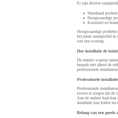
Er zijn diverse raamprofi
Standaard profiel
Hoogwaardige prof
Kunststof en hout
Hoogwaardige profielen d
het juiste raamprofiel i
van een woning.
Hoe installatie de isol
De manier waarop ramen w
bepaalt niet alleen de es
professionele installateu
Professionele installatie
Professionele installate
ervoor te zorgen dat de r
Aan de andere kant kan do
installatie kan leiden tot
Belang van een goede a