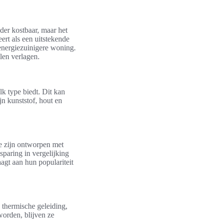
nder kostbaar, maar het
eert als een uitstekende
 energiezuinigere woning.
len verlagen.
lk type biedt. Dit kan
n kunststof, hout en
e zijn ontworpen met
paring in vergelijking
agt aan hun populariteit
 thermische geleiding,
orden, blijven ze