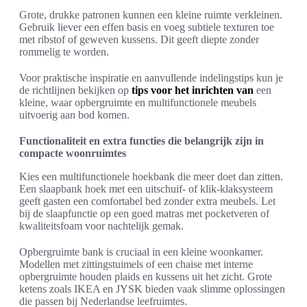
Grote, drukke patronen kunnen een kleine ruimte verkleinen.
Gebruik liever een effen basis en voeg subtiele texturen toe
met ribstof of geweven kussens. Dit geeft diepte zonder
rommelig te worden.
Voor praktische inspiratie en aanvullende indelingstips kun je
de richtlijnen bekijken op
tips voor het inrichten van
een
kleine, waar opbergruimte en multifunctionele meubels
uitvoerig aan bod komen.
Functionaliteit en extra functies die belangrijk zijn in
compacte woonruimtes
Kies een multifunctionele hoekbank die meer doet dan zitten.
Een slaapbank hoek met een uitschuif- of klik-klaksysteem
geeft gasten een comfortabel bed zonder extra meubels. Let
bij de slaapfunctie op een goed matras met pocketveren of
kwaliteitsfoam voor nachtelijk gemak.
Opbergruimte bank is cruciaal in een kleine woonkamer.
Modellen met zittingstuimels of een chaise met interne
opbergruimte houden plaids en kussens uit het zicht. Grote
ketens zoals IKEA en JYSK bieden vaak slimme oplossingen
die passen bij Nederlandse leefruimtes.