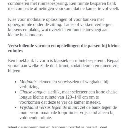
combineren met ruimtebesparing. Een ruimte besparen bank
met compacte afmetingen voorkomt dat de kamer te vol voelt.
Kies voor modulaire oplossingen of voor banken met
opbergruimte onder de zitting. Lades of vakken verbergen
kussens en plaids, wat overzicht en functie toevoegt aan
kleine huishoudens.
Verschillende vormen en opstellingen die passen bij kleine
ruimtes
Een hoekbank L-vorm is klassiek en ruimtebesparend. Bepaal
vooraf aan welke zijde de L komt, zodat deuren en ramen vrij
blijven.
Modulair
: elementen verwisselen of weghalen bij
verhuizing.
Chaise longue
: sierlijk, maar selecteer een korte chaise
longue kleine ruimte van 120–140 cm om te
voorkomen dat deze te ver de kamer insteekt.
Vrijstaand versus tegen de muur
: zet de bank tegen de
muur voor maximale loopruimte; vrijstaand alleen bij
voldoende ruimte.
Meet deuropeningen en trappen voordat je bestelt. Veel