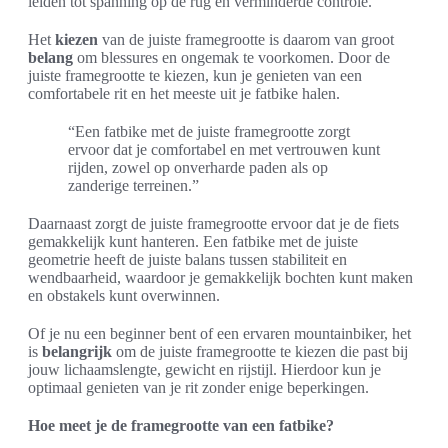
leiden tot spanning op de rug en verminderde controle.
Het
kiezen
van de juiste framegrootte is daarom van groot
belang
om blessures en ongemak te voorkomen. Door de
juiste framegrootte te kiezen, kun je genieten van een
comfortabele rit en het meeste uit je fatbike halen.
“Een fatbike met de juiste framegrootte zorgt
ervoor dat je comfortabel en met vertrouwen kunt
rijden, zowel op onverharde paden als op
zanderige terreinen.”
Daarnaast zorgt de juiste framegrootte ervoor dat je de fiets
gemakkelijk kunt hanteren. Een fatbike met de juiste
geometrie heeft de juiste balans tussen stabiliteit en
wendbaarheid, waardoor je gemakkelijk bochten kunt maken
en obstakels kunt overwinnen.
Of je nu een beginner bent of een ervaren mountainbiker, het
is
belangrijk
om de juiste framegrootte te kiezen die past bij
jouw lichaamslengte, gewicht en rijstijl. Hierdoor kun je
optimaal genieten van je rit zonder enige beperkingen.
Hoe meet je de framegrootte van een fatbike?