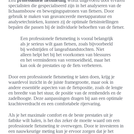
Een
professionele fietsmeting
wordt uitgevoerd door ervaren
specialisten die gespecialiseerd zijn in het analyseren van de
lichaamsbouw en bewegingspatronen van fietsers. Door
gebruik te maken van geavanceerde meetapparatuur en
analysetechnieken, kunnen zij de optimale fietsinstellingen
bepalen die passen bij de individuele behoeften van de fietser.
Een professionele fietsmeting is vooral belangrijk
als je serieus wilt gaan fietsen, zoals bijvoorbeeld
bij wedstrijden of langeafstandstochten. Niet
alleen helpt het bij het voorkomen van blessures
en het verminderen van vermoeidheid, maar het
kan ook de prestaties op de fiets verbeteren.
Door een professionele fietsmeting te laten doen, krijg je
waardevol inzicht in de juiste framegrootte, maar ook in
andere essentiële aspecten van de fietspositie, zoals de lengte
en breedte van het stuur, de positie van de remhendels en de
zadelhoogte. Deze aanpassingen dragen bij aan een optimale
krachtoverdracht en een comfortabele rijervaring.
Als je het maximale comfort en de beste prestaties uit je
fatbike wilt halen, is het dus zeker de moeite waard om een
professionele fietsmeting te overwegen. Door te investeren in
een nauwkeurige meting kun je ervoor zorgen dat je het