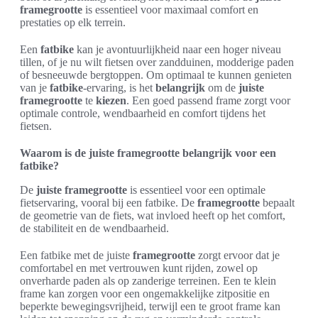
framegrootte
is essentieel voor maximaal comfort en
prestaties op elk terrein.
Een
fatbike
kan je avontuurlijkheid naar een hoger niveau
tillen, of je nu wilt fietsen over zandduinen, modderige paden
of besneeuwde bergtoppen. Om optimaal te kunnen genieten
van je
fatbike
-ervaring, is het
belangrijk
om de
juiste
framegrootte
te
kiezen
. Een goed passend frame zorgt voor
optimale controle, wendbaarheid en comfort tijdens het
fietsen.
Waarom is de juiste framegrootte belangrijk voor een
fatbike?
De
juiste framegrootte
is essentieel voor een optimale
fietservaring, vooral bij een fatbike. De
framegrootte
bepaalt
de geometrie van de fiets, wat invloed heeft op het comfort,
de stabiliteit en de wendbaarheid.
Een fatbike met de juiste
framegrootte
zorgt ervoor dat je
comfortabel en met vertrouwen kunt rijden, zowel op
onverharde paden als op zanderige terreinen. Een te klein
frame kan zorgen voor een ongemakkelijke zitpositie en
beperkte bewegingsvrijheid, terwijl een te groot frame kan