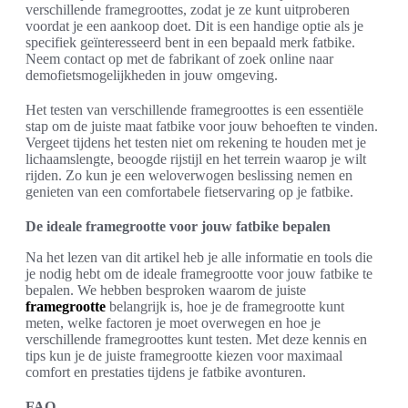
verschillende framegroottes, zodat je ze kunt uitproberen
voordat je een aankoop doet. Dit is een handige optie als je
specifiek geïnteresseerd bent in een bepaald merk fatbike.
Neem contact op met de fabrikant of zoek online naar
demofietsmogelijkheden in jouw omgeving.
Het testen van verschillende framegroottes is een essentiële
stap om de juiste maat fatbike voor jouw behoeften te vinden.
Vergeet tijdens het testen niet om rekening te houden met je
lichaamslengte, beoogde rijstijl en het terrein waarop je wilt
rijden. Zo kun je een weloverwogen beslissing nemen en
genieten van een comfortabele fietservaring op je fatbike.
De ideale framegrootte voor jouw fatbike bepalen
Na het lezen van dit artikel heb je alle informatie en tools die
je nodig hebt om de ideale framegrootte voor jouw fatbike te
bepalen. We hebben besproken waarom de juiste
framegrootte
belangrijk is, hoe je de framegrootte kunt
meten, welke factoren je moet overwegen en hoe je
verschillende framegroottes kunt testen. Met deze kennis en
tips kun je de juiste framegrootte kiezen voor maximaal
comfort en prestaties tijdens je fatbike avonturen.
FAQ