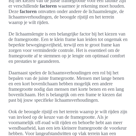
Bij het kiezen van de juiste framegrootte voor een fatbike zijn
er verschillende
factoren
waarmee je rekening moet houden.
Deze
factoren
omvatten onder andere de lichaamslengte, de
lichaamsverhoudingen, de beoogde rijstijl en het terrein
waarop je wilt rijden.
De lichaamslengte is een belangrijke factor bij het kiezen van
de framegrootte. Een te klein frame kan leiden tot ongemak en
beperkte bewegingsvrijheid, terwijl een te groot frame kan
zorgen voor verminderde controle. Het is essentieel om de
framegrootte af te stemmen op je lengte om optimaal comfort
en prestaties te garanderen.
Daarnaast spelen de lichaamsverhoudingen een rol bij het
bepalen van de juiste framegrootte. Mensen met lange benen
en een kort bovenlichaam hebben mogelijk een andere
framegrootte nodig dan mensen met korte benen en een lang
bovenlichaam. Het is belangrijk om een frame te kiezen dat
past bij jouw specifieke lichaamsverhoudingen.
Ook de beoogde rijstijl en het terrein waarop je wilt rijden zijn
van invloed op de keuze van de framegrootte. Als je
voornamelijk off-road wilt rijden en behoefte hebt aan meer
wendbaarheid, kan een iets kleinere framegrootte de voorkeur
hebben. Voor langeafstandsritten op vlak terrein kan een