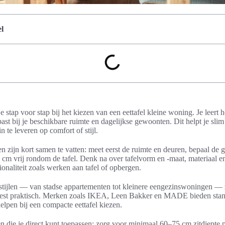
l
je stap voor stap bij het kiezen van een eettafel kleine woning. Je leert 
 past bij je beschikbare ruimte en dagelijkse gewoonten. Dit helpt je sl
n te leveren op comfort of stijl.
 zijn kort samen te vatten: meet eerst de ruimte en deuren, bepaal de g
m vrij rondom de tafel. Denk na over tafelvorm en -maat, materiaal en
onaliteit zoals werken aan tafel of opbergen.
ijlen — van stadse appartementen tot kleinere eengezinswoningen — z
eest praktisch. Merken zoals IKEA, Leen Bakker en MADE bieden sta
helpen bij een compacte eettafel kiezen.
n die je direct kunt toepassen: zorg voor minimaal 60–75 cm zitdiepte 