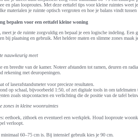
 en plan looproutes. Met deze eettafel tips voor kleine ruimtes weet j
ke materialen je ruimte optisch vergroten en hoe je balans vindt tussen st
ng bepalen voor een eettafel kleine woning
t, meet je de ruimte zorgvuldig en bepaal je een logische indeling. Een
n bij plaatsing en gebruik. Met heldere maten en slimme zones maak j
mte nauwkeurig meet
te en breedte van de kamer. Noteer afstanden tot ramen, deuren en radi
ud rekening met deuropeningen.
t of laserafstandsmeter voor precieze resultaten.
ond op schaal, bijvoorbeeld 1:50, of zet digitale tools in om tafelmaten t
nten zoals stopcontacten en verlichting die de positie van de tafel beïn
le zones in kleine woonruimtes
nes: eethoek, zithoek en eventueel een werkplek. Houd looproute woonk
el verloopt.
minimaal 60–75 cm is. Bij intensief gebruik kies je 90 cm.