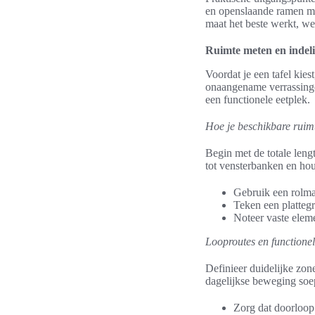
en openslaande ramen mee
maat het beste werkt, wel
Ruimte meten en indeli
Voordat je een tafel kies
onaangename verrassinge
een functionele eetplek.
Hoe je beschikbare rui
Begin met de totale leng
tot vensterbanken en ho
Gebruik een rolmaa
Teken een plattegr
Noteer vaste eleme
Looproutes en functione
Definieer duidelijke zo
dagelijkse beweging soep
Zorg dat doorloop 