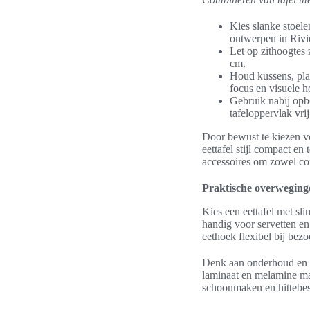
Kies slanke stoel
ontwerpen in Rivie
Let op zithoogtes 
cm.
Houd kussens, plai
focus en visuele h
Gebruik nabij opbe
tafeloppervlak vri
Door bewust te kiezen voo
eettafel stijl compact en
accessoires om zowel co
Praktische overweginge
Kies een eettafel met sl
handig voor servetten en
eethoek flexibel bij bezo
Denk aan onderhoud en ma
laminaat en melamine mak
schoonmaken en hittebest