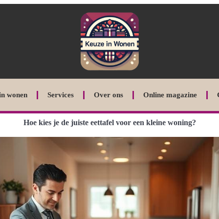
in wonen
Services
Over ons
Online magazine
Hoe kies je de juiste eettafel voor een kleine woning?