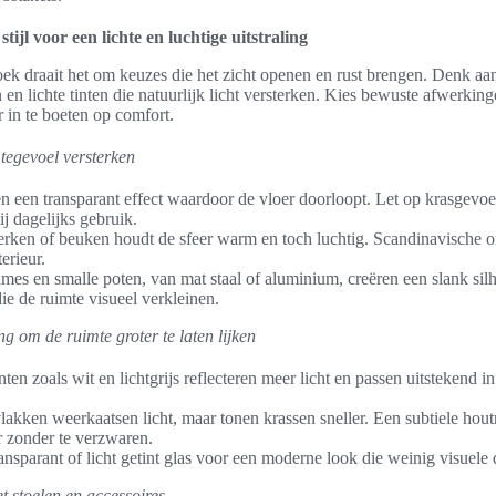
tijl voor een lichte en luchtige uitstraling
k draait het om keuzes die het zicht openen en rust brengen. Denk aan 
en lichte tinten die natuurlijk licht versterken. Kies bewuste afwerking
er in te boeten op comfort.
tegevoel versterken
n een transparant effect waardoor de vloer doorloopt. Let op krasgevoe
j dagelijks gebruik.
berken of beuken houdt de sfeer warm en toch luchtig. Scandinavische 
erieur.
es en smalle poten, van mat staal of aluminium, creëren een slank sil
e de ruimte visueel verkleinen.
g om de ruimte groter te laten lijken
nten zoals wit en lichtgrijs reflecteren meer licht en passen uitstekend in
kken weerkaatsen licht, maar tonen krassen sneller. Een subtiele hout
r zonder te verzwaren.
sparant of licht getint glas voor een moderne look die weinig visuele 
 stoelen en accessoires