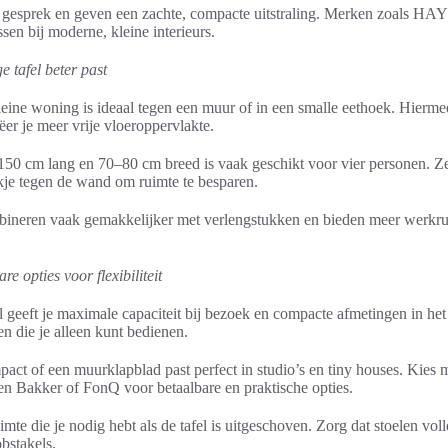
 gesprek en geven een zachte, compacte uitstraling. Merken zoals HA
sen bij moderne, kleine interieurs.
 tafel beter past
leine woning is ideaal tegen een muur of in een smalle eethoek. Hiermee
ëer je meer vrije vloeroppervlakte.
150 cm lang en 70–80 cm breed is vaak geschikt voor vier personen. Ze
kje tegen de wand om ruimte te besparen.
bineren vaak gemakkelijker met verlengstukken en bieden meer werkrui
e opties voor flexibiliteit
el geeft je maximale capaciteit bij bezoek en compacte afmetingen in het
n die je alleen kunt bedienen.
pact of een muurklapblad past perfect in studio’s en tiny houses. Kies
n Bakker of FonQ voor betaalbare en praktische opties.
uimte die je nodig hebt als de tafel is uitgeschoven. Zorg dat stoelen vo
bstakels.