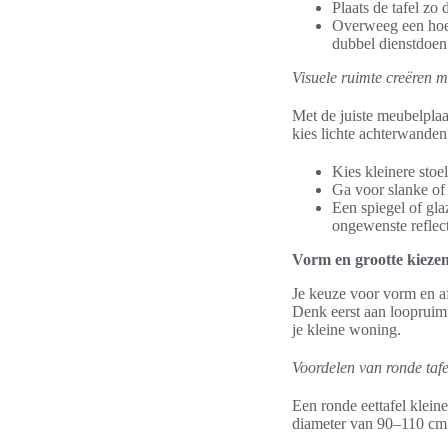
Plaats de tafel zo 
Overweeg een hoek
dubbel dienstdoen
Visuele ruimte creëren 
Met de juiste meubelplaat
kies lichte achterwanden
Kies kleinere stoe
Ga voor slanke of
Een spiegel of gl
ongewenste reflect
Vorm en grootte kiezen:
Je keuze voor vorm en a
Denk eerst aan loopruim
je kleine woning.
Voordelen van ronde tafe
Een ronde eettafel klein
diameter van 90–110 cm b