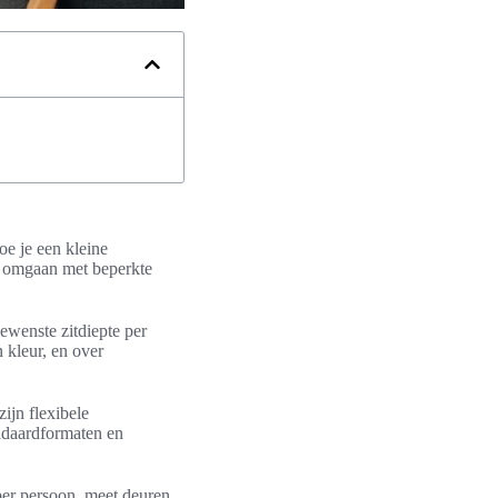
hoe je een kleine
im omgaan met beperkte
ewenste zitdiepte per
 kleur, en over
ijn flexibele
ndaardformaten en
per persoon, meet deuren