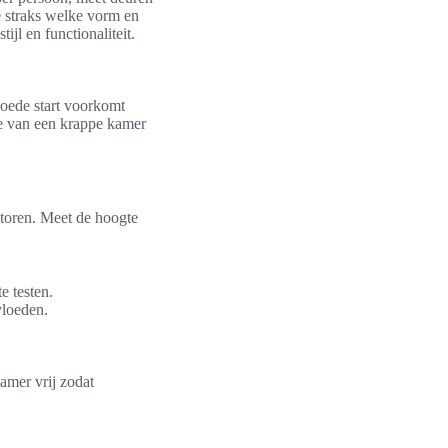
e straks welke vorm en
ijl en functionaliteit.
 goede start voorkomt
e van een krappe kamer
atoren. Meet de hoogte
e testen.
vloeden.
amer vrij zodat