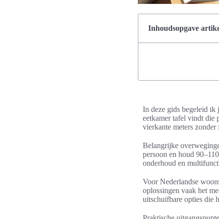
Inhoudsopgave artike
In deze gids begeleid ik 
eetkamer tafel vindt die
vierkante meters zonder i
Belangrijke overwegingen
persoon en houd 90–110 c
onderhoud en multifuncti
Voor Nederlandse woonst
oplossingen vaak het m
uitschuifbare opties die 
Praktische uitgangspunte