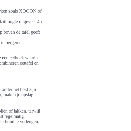
 Merken zoals XOOON of
elzithoogte ongeveer 45
p boven de tafel geeft
 te bergen en
je een eethoek waarin
combineren eettafel en
 onder het blad zijn
en, maken je opslag
iën of lakken, terwijl
st regelmatig
derhoud te verlengen.