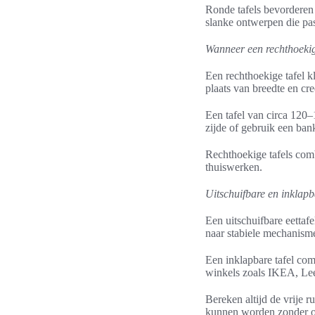
Ronde tafels bevorderen
slanke ontwerpen die pas
Wanneer een rechthoekige
Een rechthoekige tafel k
plaats van breedte en cre
Een tafel van circa 120–
zijde of gebruik een ban
Rechthoekige tafels com
thuiswerken.
Uitschuifbare en inklapbar
Een uitschuifbare eettaf
naar stabiele mechanisme
Een inklapbare tafel com
winkels zoals IKEA, Lee
Bereken altijd de vrije r
kunnen worden zonder o