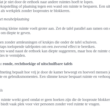
dat je niet door de eethoek naar andere ruimtes hoeft te lopen.
opstelling of plaatsing tegen een wand om ruimte te besparen. Een uits
 als werkplek zonder looproutes te blokkeren.
met meubelplaatsing
sing kleine ruimte voelt groter aan. Zet de tafel parallel aan ramen om 
 om diepte te geven.
len zonder armleuningen of krukjes die onder de tafel schuiven.
 taps toelopende tafelpoten om een
zwevend
effect te bereiken.
azen wand naast de eethoek kan diepte suggereren, maar hou de ruimte
ies te vermijden.
 ronde, rechthoekige of uitschuifbare tafels
fmeting bepaalt hoe vrij je door de kamer beweegt en hoeveel mensen j
te en gebruiksmomenten. Een slimme keuze bespaart ruimte en verhoogt 
ls
e ruimte werkt goed omdat er geen hoeken zijn die de looproute blokk
iedt vaak plek voor vier personen zonder veel ruimte te vragen.