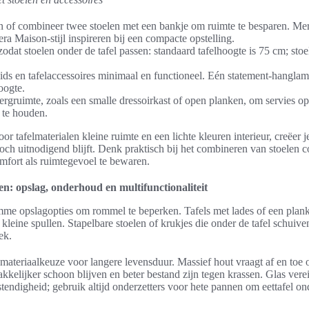
en of combineer twee stoelen met een bankje om ruimte te besparen.
ra Maison-stijl inspireren bij een compacte opstelling.
zodat stoelen onder de tafel passen: standaard tafelhoogte is 75 cm; sto
ds en tafelaccessoires minimaal en functioneel. Eén statement-hanglam
oogte.
rgruimte, zoals een smalle dressoirkast of open planken, om servies op
j te houden.
r tafelmaterialen kleine ruimte en een lichte kleuren interieur, creëer 
 toch uitnodigend blijft. Denk praktisch bij het combineren van stoelen 
mfort als ruimtegevoel te bewaren.
n: opslag, onderhoud en multifunctionaliteit
imme opslagopties om rommel te beperken. Tafels met lades of een plank
 kleine spullen. Stapelbare stoelen of krukjes die onder de tafel schuiv
ek.
teriaalkeuze voor langere levensduur. Massief hout vraagt af en toe ol
kelijker schoon blijven en beter bestand zijn tegen krassen. Glas verei
endigheid; gebruik altijd onderzetters voor hete pannen om eettafel on