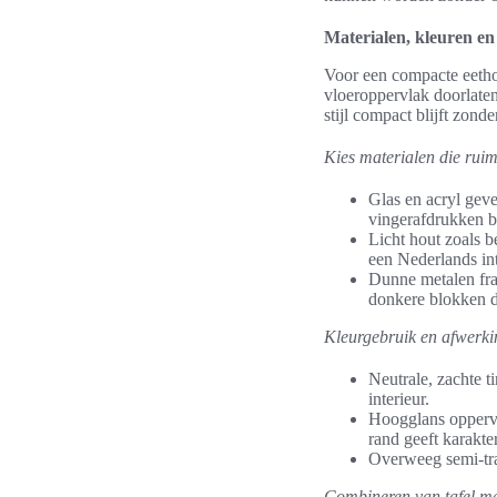
Materialen, kleuren en s
Voor een compacte eethoe
vloeroppervlak doorlaten 
stijl compact blijft zond
Kies materialen die ruim
Glas en acryl geve
vingerafdrukken bi
Licht hout zoals 
een Nederlands int
Dunne metalen fram
donkere blokken di
Kleurgebruik en afwerkin
Neutrale, zachte ti
interieur.
Hoogglans oppervla
rand geeft karakte
Overweeg semi-tran
Combineren van tafel met