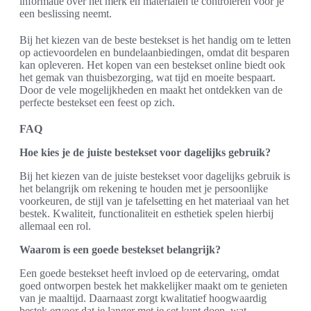
informatie over het merk en materialen te controleren voor je
een beslissing neemt.
Bij het kiezen van de beste bestekset is het handig om te letten
op actievoordelen en bundelaanbiedingen, omdat dit besparen
kan opleveren. Het kopen van een bestekset online biedt ook
het gemak van thuisbezorging, wat tijd en moeite bespaart.
Door de vele mogelijkheden en maakt het ontdekken van de
perfecte bestekset een feest op zich.
FAQ
Hoe kies je de juiste bestekset voor dagelijks gebruik?
Bij het kiezen van de juiste bestekset voor dagelijks gebruik is
het belangrijk om rekening te houden met je persoonlijke
voorkeuren, de stijl van je tafelsetting en het materiaal van het
bestek. Kwaliteit, functionaliteit en esthetiek spelen hierbij
allemaal een rol.
Waarom is een goede bestekset belangrijk?
Een goede bestekset heeft invloed op de eetervaring, omdat
goed ontworpen bestek het makkelijker maakt om te genieten
van je maaltijd. Daarnaast zorgt kwalitatief hoogwaardig
bestek ervoor dat je langer met je set kunt doen, wat