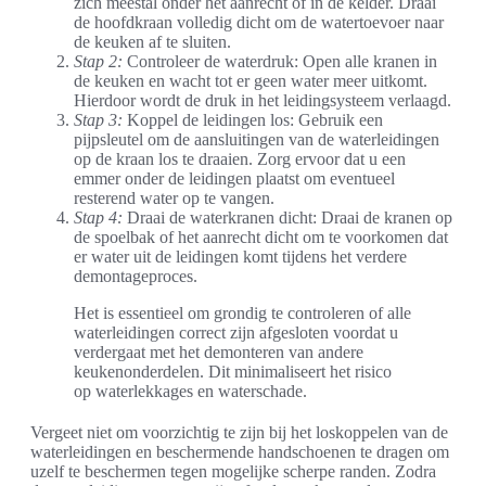
zich meestal onder het aanrecht of in de kelder. Draai
de hoofdkraan volledig dicht om de watertoevoer naar
de keuken af te sluiten.
Stap 2:
Controleer de waterdruk: Open alle kranen in
de keuken en wacht tot er geen water meer uitkomt.
Hierdoor wordt de druk in het leidingsysteem verlaagd.
Stap 3:
Koppel de leidingen los: Gebruik een
pijpsleutel om de aansluitingen van de waterleidingen
op de kraan los te draaien. Zorg ervoor dat u een
emmer onder de leidingen plaatst om eventueel
resterend water op te vangen.
Stap 4:
Draai de waterkranen dicht: Draai de kranen op
de spoelbak of het aanrecht dicht om te voorkomen dat
er water uit de leidingen komt tijdens het verdere
demontageproces.
Het is essentieel om grondig te controleren of alle
waterleidingen correct zijn afgesloten voordat u
verdergaat met het demonteren van andere
keukenonderdelen. Dit minimaliseert het risico
op waterlekkages en waterschade.
Vergeet niet om voorzichtig te zijn bij het loskoppelen van de
waterleidingen en beschermende handschoenen te dragen om
uzelf te beschermen tegen mogelijke scherpe randen. Zodra