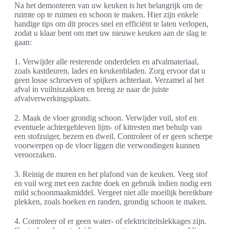
Na het demonteren van uw keuken is het belangrijk om de
ruimte op te ruimen en schoon te maken. Hier zijn enkele
handige tips om dit proces snel en efficiënt te laten verlopen,
zodat u klaar bent om met uw nieuwe keuken aan de slag te
gaan:
1. Verwijder alle resterende onderdelen en afvalmateriaal,
zoals kastdeuren, lades en keukenbladen. Zorg ervoor dat u
geen losse schroeven of spijkers achterlaat. Verzamel al het
afval in vuilniszakken en breng ze naar de juiste
afvalverwerkingsplaats.
2. Maak de vloer grondig schoon. Verwijder vuil, stof en
eventuele achtergebleven lijm- of kitresten met behulp van
een stofzuiger, bezem en dweil. Controleer of er geen scherpe
voorwerpen op de vloer liggen die verwondingen kunnen
veroorzaken.
3. Reinig de muren en het plafond van de keuken. Veeg stof
en vuil weg met een zachte doek en gebruik indien nodig een
mild schoonmaakmiddel. Vergeet niet alle moeilijk bereikbare
plekken, zoals hoeken en randen, grondig schoon te maken.
4. Controleer of er geen water- of elektriciteitslekkages zijn.