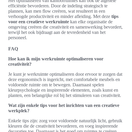
Het optimaliseren van kantoorruimtes kan ook de algehele
efficiëntie bevorderen. Door de indeling strategisch te
plannen, kan men flow creëren, wat resulteert in een
verhoogde productiviteit en minder afleiding. Met deze
tips
voor een creatieve werkruimte
kan elke organisatie de
omgeving creëren die creativiteit en samenwerking bevordert,
terwijl het ook bijdraagt aan de tevredenheid van het
personeel.
FAQ
Hoe kan ik mijn werkruimte optimaliseren voor
creativiteit?
Je kunt je werkruimte optimaliseren door ervoor te zorgen dat
deze ergonomisch is ingericht, met comfortabele meubels en
voldoende ruimte om te bewegen. Daarnaast spelen
kleurpsychologie en inspirerende elementen, zoals kunst en
planten, een belangrijke rol bij het stimuleren van creativiteit.
Wat zijn enkele tips voor het inrichten van een creatieve
werkplek?
Enkele tips zijn: zorg voor voldoende natuurlijk licht, gebruik
kleuren die de creativiteit bevorderen, en voeg inspirerende
decoraties toe. Daarnaast is het goed om ruimtes te creëren