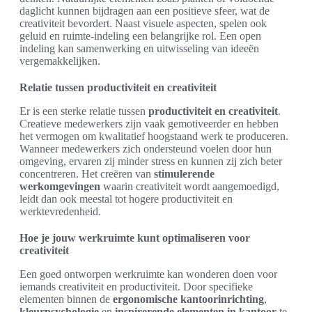
daglicht kunnen bijdragen aan een positieve sfeer, wat de
creativiteit bevordert. Naast visuele aspecten, spelen ook
geluid en ruimte-indeling een belangrijke rol. Een open
indeling kan samenwerking en uitwisseling van ideeën
vergemakkelijken.
Relatie tussen productiviteit en creativiteit
Er is een sterke relatie tussen
productiviteit en creativiteit
.
Creatieve medewerkers zijn vaak gemotiveerder en hebben
het vermogen om kwalitatief hoogstaand werk te produceren.
Wanneer medewerkers zich ondersteund voelen door hun
omgeving, ervaren zij minder stress en kunnen zij zich beter
concentreren. Het creëren van
stimulerende
werkomgevingen
waarin creativiteit wordt aangemoedigd,
leidt dan ook meestal tot hogere productiviteit en
werktevredenheid.
Hoe je jouw werkruimte kunt optimaliseren voor
creativiteit
Een goed ontworpen werkruimte kan wonderen doen voor
iemands creativiteit en productiviteit. Door specifieke
elementen binnen de
ergonomische kantoorinrichting
,
kleurpsychologie
en
inspirerende elementen in kantoor
te