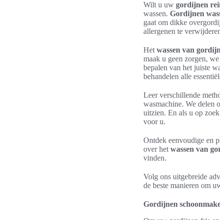
Wilt u uw
gordijnen re
wassen.
Gordijnen was
gaat om dikke overgordij
allergenen te verwijder
Het
wassen van gordij
maak u geen zorgen, we h
bepalen van het juiste 
behandelen alle essentië
Leer verschillende meth
wasmachine. We delen oo
uitzien. En als u op zo
voor u.
Ontdek eenvoudige en pr
over het
wassen van go
vinden.
Volg ons uitgebreide adv
de beste manieren om uw
Gordijnen schoonmak