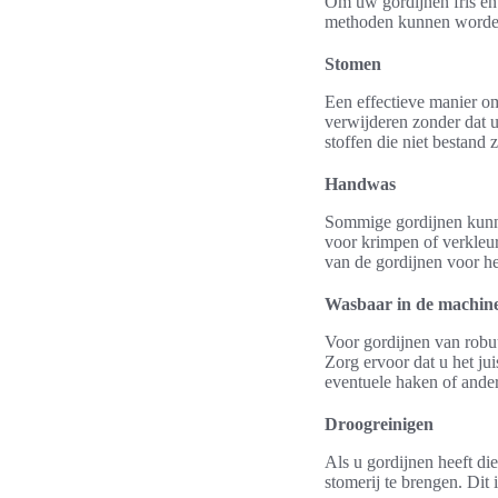
Om uw gordijnen fris en 
methoden kunnen worden t
Stomen
Een effectieve manier o
verwijderen zonder dat u
stoffen die niet bestand z
Handwas
Sommige gordijnen kunne
voor krimpen of verkleur
van de gordijnen voor het
Wasbaar in de machin
Voor gordijnen van robuu
Zorg ervoor dat u het ju
eventuele haken of ander
Droogreinigen
Als u gordijnen heeft di
stomerij te brengen. Dit 