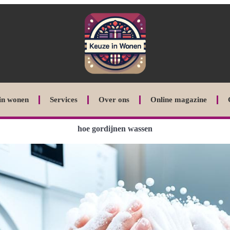
in wonen
Services
Over ons
Online magazine
hoe gordijnen wassen