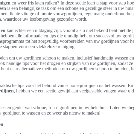
inigen
en weer fris laten ruiken? In deze sectie leert u stap voor stap h
sen
is een belangrijke taak om een schone en gezellige sfeer in uw huis
nen, lichte vitrage of mooie vouwgordijnen, regelmatig onderhoud helpt
en, waardoor uw leefomgeving gezonder wordt.
nen
kan echter een uitdaging zijn, vooral als u niet bekend bent met de 
ebben alle informatie en tips die u nodig hebt om succesvol uw gordij
wasprogramma tot het zorgvuldig voorbereiden van uw gordijnen voor h
le stappen voor een vlekkeloze reiniging.
oden om uw gordijnen schoon te maken, inclusief handmatig wassen en
k handige tips voor het drogen en strijken van uw gordijnen, zodat ze
ek bent naar alternatieve methoden om uw gordijnen schoon te houden, 
aktische tips voor het behoud van schone gordijnen na het wassen. En 
rdijnen
, hebben we een sectie gewijd aan veelgestelde vragen waar u 
ies en geniet van schone, frisse gordijnen in uw hele huis. Laten we be
 gordijnen te wassen en ze weer als nieuw te maken!
en