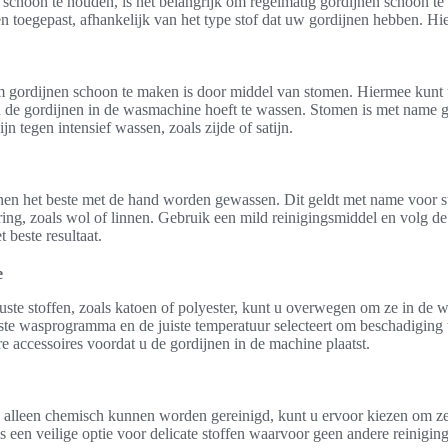
schoon te houden, is het belangrijk om regelmatig gordijnen schoon te
oegepast, afhankelijk van het type stof dat uw gordijnen hebben. Hier
m gordijnen schoon te maken is door middel van stomen. Hiermee kunt u
 de gordijnen in de wasmachine hoeft te wassen. Stomen is met name g
ijn tegen intensief wassen, zoals zijde of satijn.
n het beste met de hand worden gewassen. Dit geldt met name voor sto
ing, zoals wol of linnen. Gebruik een mild reinigingsmiddel en volg de i
 beste resultaat.
e
ste stoffen, zoals katoen of polyester, kunt u overwegen om ze in de 
iste wasprogramma en de juiste temperatuur selecteert om beschadigin
e accessoires voordat u de gordijnen in de machine plaatst.
e alleen chemisch kunnen worden gereinigd, kunt u ervoor kiezen om ze
is een veilige optie voor delicate stoffen waarvoor geen andere reinigi