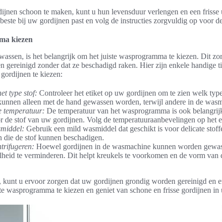
jnen schoon te maken, kunt u hun levensduur verlengen en een frisse 
este bij uw gordijnen past en volg de instructies zorgvuldig op voor de
ma kiezen
wassen, is het belangrijk om het juiste wasprogramma te kiezen. Dit zo
 gereinigd zonder dat ze beschadigd raken. Hier zijn enkele handige t
ordijnen te kiezen:
t type stof:
Controleer het etiket op uw gordijnen om te zien welk type
unnen alleen met de hand gewassen worden, terwijl andere in de was
e temperatuur:
De temperatuur van het wasprogramma is ook belangrij
or de stof van uw gordijnen. Volg de temperatuuraanbevelingen op het et
smiddel:
Gebruik een mild wasmiddel dat geschikt is voor delicate stoff
n die de stof kunnen beschadigen.
ntrifugeren:
Hoewel gordijnen in de wasmachine kunnen worden gewass
lheid te verminderen. Dit helpt kreukels te voorkomen en de vorm van 
, kunt u ervoor zorgen dat uw gordijnen grondig worden gereinigd en er
te wasprogramma te kiezen en geniet van schone en frisse gordijnen in