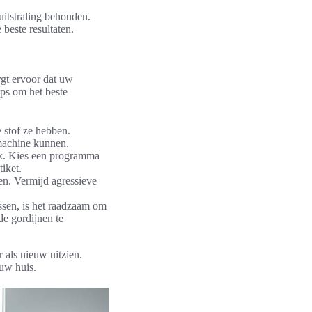
uitstraling behouden.
 beste resultaten.
rgt ervoor dat uw
ips om het beste
 stof ze hebben.
machine kunnen.
k. Kies een programma
iket.
en. Vermijd agressieve
en, is het raadzaam om
de gordijnen te
 als nieuw uitzien.
 uw huis.