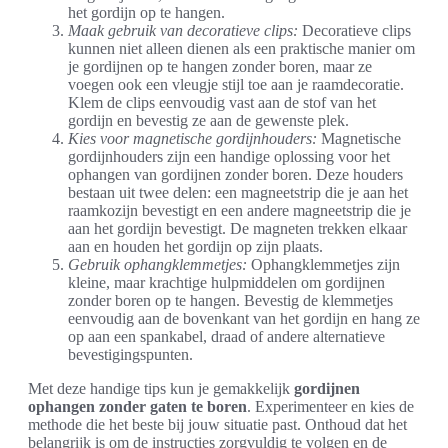
het gordijn op te hangen.
Maak gebruik van decoratieve clips:
Decoratieve clips
kunnen niet alleen dienen als een praktische manier om
je gordijnen op te hangen zonder boren, maar ze
voegen ook een vleugje stijl toe aan je raamdecoratie.
Klem de clips eenvoudig vast aan de stof van het
gordijn en bevestig ze aan de gewenste plek.
Kies voor magnetische gordijnhouders:
Magnetische
gordijnhouders zijn een handige oplossing voor het
ophangen van gordijnen zonder boren. Deze houders
bestaan uit twee delen: een magneetstrip die je aan het
raamkozijn bevestigt en een andere magneetstrip die je
aan het gordijn bevestigt. De magneten trekken elkaar
aan en houden het gordijn op zijn plaats.
Gebruik ophangklemmetjes:
Ophangklemmetjes zijn
kleine, maar krachtige hulpmiddelen om gordijnen
zonder boren op te hangen. Bevestig de klemmetjes
eenvoudig aan de bovenkant van het gordijn en hang ze
op aan een spankabel, draad of andere alternatieve
bevestigingspunten.
Met deze handige tips kun je gemakkelijk
gordijnen
ophangen zonder gaten te boren
. Experimenteer en kies de
methode die het beste bij jouw situatie past. Onthoud dat het
belangrijk is om de instructies zorgvuldig te volgen en de