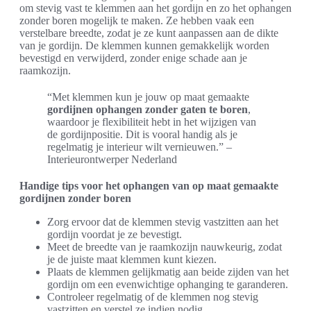
om stevig vast te klemmen aan het gordijn en zo het ophangen
zonder boren mogelijk te maken. Ze hebben vaak een
verstelbare breedte, zodat je ze kunt aanpassen aan de dikte
van je gordijn. De klemmen kunnen gemakkelijk worden
bevestigd en verwijderd, zonder enige schade aan je
raamkozijn.
“Met klemmen kun je jouw op maat gemaakte
gordijnen ophangen zonder gaten te boren
,
waardoor je flexibiliteit hebt in het wijzigen van
de gordijnpositie. Dit is vooral handig als je
regelmatig je interieur wilt vernieuwen.” –
Interieurontwerper Nederland
Handige tips voor het ophangen van op maat gemaakte
gordijnen zonder boren
Zorg ervoor dat de klemmen stevig vastzitten aan het
gordijn voordat je ze bevestigt.
Meet de breedte van je raamkozijn nauwkeurig, zodat
je de juiste maat klemmen kunt kiezen.
Plaats de klemmen gelijkmatig aan beide zijden van het
gordijn om een evenwichtige ophanging te garanderen.
Controleer regelmatig of de klemmen nog stevig
vastzitten en verstel ze indien nodig.