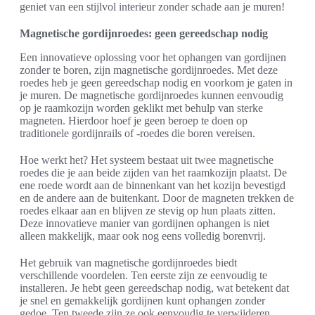
geniet van een stijlvol interieur zonder schade aan je muren!
Magnetische gordijnroedes: geen gereedschap nodig
Een innovatieve oplossing voor het ophangen van gordijnen
zonder te boren, zijn magnetische gordijnroedes. Met deze
roedes heb je geen gereedschap nodig en voorkom je gaten in
je muren. De magnetische gordijnroedes kunnen eenvoudig
op je raamkozijn worden geklikt met behulp van sterke
magneten. Hierdoor hoef je geen beroep te doen op
traditionele gordijnrails of -roedes die boren vereisen.
Hoe werkt het? Het systeem bestaat uit twee magnetische
roedes die je aan beide zijden van het raamkozijn plaatst. De
ene roede wordt aan de binnenkant van het kozijn bevestigd
en de andere aan de buitenkant. Door de magneten trekken de
roedes elkaar aan en blijven ze stevig op hun plaats zitten.
Deze innovatieve manier van gordijnen ophangen is niet
alleen makkelijk, maar ook nog eens volledig borenvrij.
Het gebruik van magnetische gordijnroedes biedt
verschillende voordelen. Ten eerste zijn ze eenvoudig te
installeren. Je hebt geen gereedschap nodig, wat betekent dat
je snel en gemakkelijk gordijnen kunt ophangen zonder
gedoe. Ten tweede zijn ze ook eenvoudig te verwijderen,