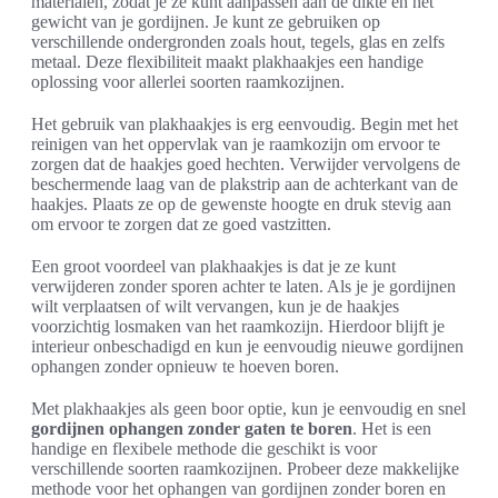
materialen, zodat je ze kunt aanpassen aan de dikte en het
gewicht van je gordijnen. Je kunt ze gebruiken op
verschillende ondergronden zoals hout, tegels, glas en zelfs
metaal. Deze flexibiliteit maakt plakhaakjes een handige
oplossing voor allerlei soorten raamkozijnen.
Het gebruik van plakhaakjes is erg eenvoudig. Begin met het
reinigen van het oppervlak van je raamkozijn om ervoor te
zorgen dat de haakjes goed hechten. Verwijder vervolgens de
beschermende laag van de plakstrip aan de achterkant van de
haakjes. Plaats ze op de gewenste hoogte en druk stevig aan
om ervoor te zorgen dat ze goed vastzitten.
Een groot voordeel van plakhaakjes is dat je ze kunt
verwijderen zonder sporen achter te laten. Als je je gordijnen
wilt verplaatsen of wilt vervangen, kun je de haakjes
voorzichtig losmaken van het raamkozijn. Hierdoor blijft je
interieur onbeschadigd en kun je eenvoudig nieuwe gordijnen
ophangen zonder opnieuw te hoeven boren.
Met plakhaakjes als geen boor optie, kun je eenvoudig en snel
gordijnen ophangen zonder gaten te boren
. Het is een
handige en flexibele methode die geschikt is voor
verschillende soorten raamkozijnen. Probeer deze makkelijke
methode voor het ophangen van gordijnen zonder boren en