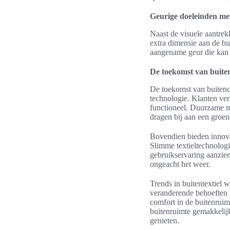
Geurige doeleinden met
Naast de visuele aantrek
extra dimensie aan de bu
aangename geur die kan 
De toekomst van buiten
De toekomst van buitenco
technologie. Klanten ver
functioneel. Duurzame ma
dragen bij aan een groene
Bovendien bieden innovat
Slimme textieltechnologie
gebruikservaring aanzien
ongeacht het weer.
Trends in buitentextiel 
veranderende behoeften 
comfort in de buitenrui
buitenruimte gemakkelijk
genieten.