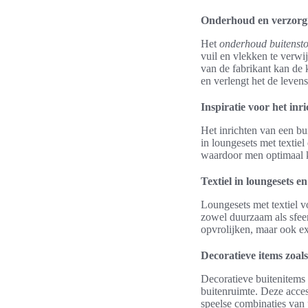
Onderhoud en verzorgi
Het
onderhoud buitensto
vuil en vlekken te verw
van de fabrikant kan de 
en verlengt het de levens
Inspiratie voor het inr
Het inrichten van een bui
in loungesets met textiel
waardoor men optimaal k
Textiel in loungesets e
Loungesets met textiel 
zowel duurzaam als sfeer
opvrolijken, maar ook ex
Decoratieve items zoals
Decoratieve buitenitems 
buitenruimte. Deze access
speelse combinaties van 