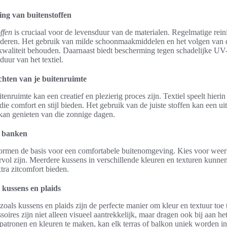
ng van buitenstoffen
ffen
is cruciaal voor de levensduur van de materialen. Regelmatige rein
ijderen. Het gebruik van milde schoonmaakmiddelen en het volgen van 
kwaliteit behouden. Daarnaast biedt bescherming tegen schadelijke UV-
duur van het textiel.
ichten van je buitenruimte
tenruimte kan een creatief en plezierig proces zijn. Textiel speelt hierin
 die comfort en stijl bieden. Het gebruik van de juiste stoffen kan een u
an genieten van die zonnige dagen.
n banken
vormen de basis voor een comfortabele buitenomgeving. Kies voor weerb
vol zijn. Meerdere kussens in verschillende kleuren en texturen kunnen 
tra zitcomfort bieden.
 kussens en plaids
zoals kussens en plaids zijn de perfecte manier om kleur en textuur toe
oires zijn niet alleen visueel aantrekkelijk, maar dragen ook bij aan h
patronen en kleuren te maken, kan elk terras of balkon uniek worden in