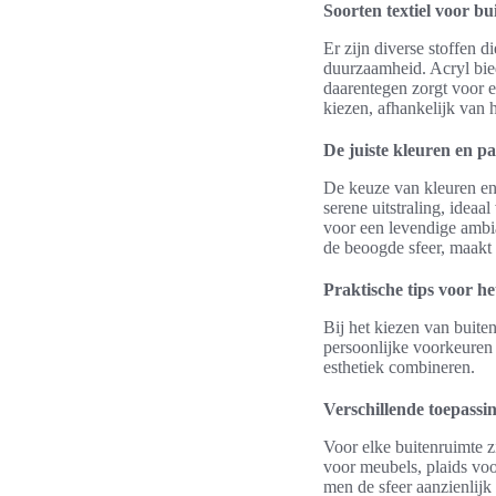
Soorten textiel voor b
Er zijn diverse stoffen 
duurzaamheid. Acryl bied
daarentegen zorgt voor e
kiezen, afhankelijk van 
De juiste kleuren en p
De keuze van kleuren en 
serene uitstraling, idea
voor een levendige ambia
de beoogde sfeer, maakt 
Praktische tips voor he
Bij het kiezen van buite
persoonlijke voorkeuren e
esthetiek combineren.
Verschillende toepassin
Voor elke buitenruimte z
voor meubels, plaids vo
men de sfeer aanzienlijk