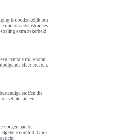
iging is noodzakelijk om
de onderhoudsinstructies
straling extra zekerheid
 een centrale rol, vooral
itnodigende sfeer creëren,
estendige stoffen die
de set niet alleen
 te voegen aan de
et algehele comfort. Door
gericht.