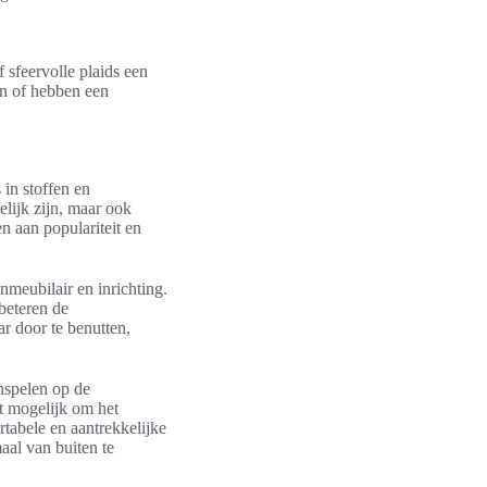
 sfeervolle plaids een
ën of hebben een
 in stoffen en
elijk zijn, maar ook
n aan populariteit en
meubilair en inrichting.
rbeteren de
ar door te benutten,
inspelen op de
t mogelijk om het
tabele en aantrekkelijke
aal van buiten te