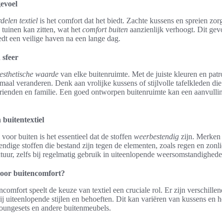
evoel
delen textiel
is het comfort dat het biedt. Zachte kussens en spreien zo
n tuinen kan zitten, wat het
comfort buiten
aanzienlijk verhoogt. Dit gev
edt een veilige haven na een lange dag.
 sfeer
esthetische waarde
van elke buitenruimte. Met de juiste kleuren en patr
emaal veranderen. Denk aan vrolijke kussens of stijlvolle tafelkleden di
ienden en familie. Een goed ontworpen buitenruimte kan een aanvulling
buitentextiel
 voor buiten is het essentieel dat de stoffen
weerbestendig
zijn. Merken 
dige stoffen die bestand zijn tegen de elementen, zoals regen en zonli
tuur, zelfs bij regelmatig gebruik in uiteenlopende weersomstandighede
 voor buitencomfort?
ncomfort speelt de keuze van textiel een cruciale rol. Er zijn verschillen
ij uiteenlopende stijlen en behoeften. Dit kan variëren van kussens en 
loungesets en andere buitenmeubels.