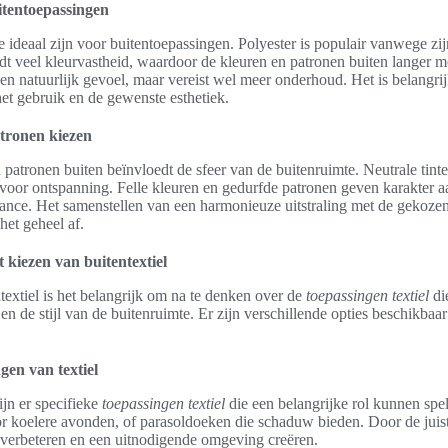
uitentoepassingen
die ideaal zijn voor buitentoepassingen. Polyester is populair vanwege z
t veel kleurvastheid, waardoor de kleuren en patronen buiten langer m
en natuurlijk gevoel, maar vereist wel meer onderhoud. Het is belangrijk
het gebruik en de gewenste esthetiek.
atronen kiezen
patronen buiten beïnvloedt de sfeer van de buitenruimte. Neutrale tin
al voor ontspanning. Felle kleuren en gedurfde patronen geven karakter 
nce. Het samenstellen van een harmonieuze uitstraling met de gekozen 
het geheel af.
t kiezen van buitentextiel
ntextiel is het belangrijk om na te denken over de
toepassingen textiel
die
n de stijl van de buitenruimte. Er zijn verschillende opties beschikbaar 
gen van textiel
ijn er specifieke
toepassingen textiel
die een belangrijke rol kunnen sp
or koelere avonden, of parasoldoeken die schaduw bieden. Door de juis
 verbeteren en een uitnodigende omgeving creëren.