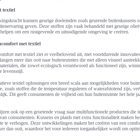
 textiel
kingskracht kunnen geurige doeleinden zoals geurende buitenkussens of
itenervaring geven. Deze stoffen zijn vaak behandeld met geurige olie
helpen om een rustgevende en uitnodigende omgeving te creëren.
comfort met textiel
mfort met textiel ziet er veelbelovend uit, met voortdurende innovaties
langen meer dan ooit naar buitenruimtes die niet alleen visueel aantrekk
terialen, die zowel ecologisch verantwoord als functioneel zijn, winne
 levensstijl.
ieve textiel oplossingen een breed scala aan mogelijkheden voor buiten
, zoals stoffen die de temperatuur reguleren of waterafstotend zijn, ve
lijk. Dit geeft consumenten de vrijheid om hun buitenruimte het hele ja
wijzen ook op een groeiende vraag naar multifunctionele producten die 
van consumenten. Kussens en plaids met extra functionaliteit maken he
mte te verhogen. Deze ontwikkelingen maken het creëren van een comfor
er dan ooit, waardoor het voor iedereen toegankelijker wordt om optim