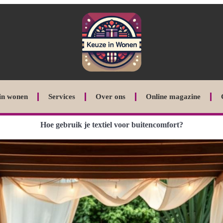
in wonen
Services
Over ons
Online magazine
Hoe gebruik je textiel voor buitencomfort?