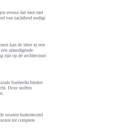
rgen ervoor dat men met
oel van zachtheid nodigt
onen kan de sfeer in een
e een uitnodigende
 zijn op de architectuur
zoals Sunbrella bieden
cht. Deze stoffen
n.
de soorten buitentextiel
hoezen tot complete