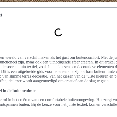
l
een wereld van verschil maken als het gaat om buitencomfort. Met de ju
n functioneel zijn, maar ook een uitnodigende sfeer creëren. In dit artike
de soorten tuin textiel, zoals buitenkussens en decoratieve elementen d
Dit is een uitgebreide gids voor iedereen die zijn of haar buitenruimte 
 van slimme terras decoratie. Van het kiezen van de juiste kleuren en p
fen, de lezer wordt aangemoedigd om creatief aan de slag te gaan.
el in de buitenruimte
ale rol in het creëren van een comfortabele buitenomgeving. Het zorgt v
tspannen buiten. Bij de keuze voor het juiste textiel, komen verschil