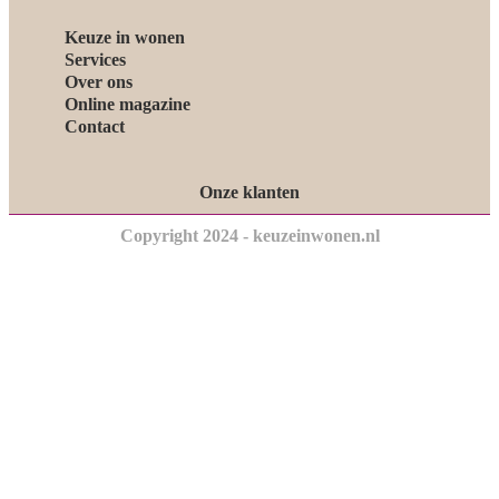
Keuze in wonen
Services
Over ons
Online magazine
Contact
Onze klanten
Copyright 2024 - keuzeinwonen.nl