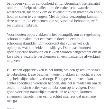
behouden van hun schoonheid en functionaliteit. Regelmatig
onderhoud helpt niet alleen om de esthetische waarde te
waarborgen, maar ook om de levensduur van materialen zoals
hout en steen te verlengen. Met de juiste verzorging kunnen
deze natuurlijke elementen zijn slijtvastheid behouden, zelfs
bij intensief gebruik.
Voor houten oppervlakken is het belangrijk om ze regelmatig
schoon te maken met een zachte doek en een mild
schoonmaakmiddel. Dit voorkomt dat vuil en vet zich
ophopen, wat kan leiden tot slijtage. Daarnaast kunnen
specialiseerde houtoliën en lakken worden aangebracht om de
kwetsbare vezels te beschermen en een glanzende afwerking
te geven.
Bij stenen oppervlakken is het nuttig om een geschikte sealer
te gebruiken. Deze beschermt tegen vlekken en vocht, wat de
algehele slijtvastheid verhoogt. Elk type natuursteen kan
echter specifieke vereisten hebben, dus het is raadzaam om de
onderhoudsinstructies van de fabrikant op te volgen. Door
goed voor hun natuurlijke materialen te zorgen, kunnen
eigenaren genieten van een prachtig interieur dat jarenlang
meegaat.