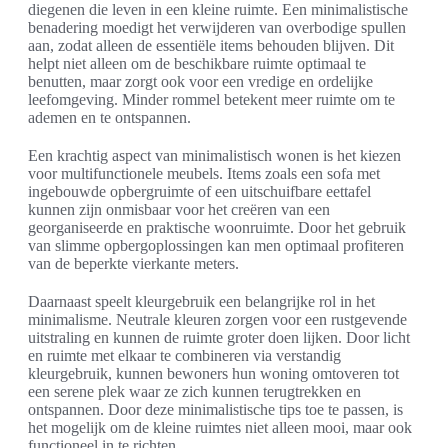
diegenen die leven in een kleine ruimte. Een minimalistische
benadering moedigt het verwijderen van overbodige spullen
aan, zodat alleen de essentiële items behouden blijven. Dit
helpt niet alleen om de beschikbare ruimte optimaal te
benutten, maar zorgt ook voor een vredige en ordelijke
leefomgeving. Minder rommel betekent meer ruimte om te
ademen en te ontspannen.
Een krachtig aspect van minimalistisch wonen is het kiezen
voor multifunctionele meubels. Items zoals een sofa met
ingebouwde opbergruimte of een uitschuifbare eettafel
kunnen zijn onmisbaar voor het creëren van een
georganiseerde en praktische woonruimte. Door het gebruik
van slimme opbergoplossingen kan men optimaal profiteren
van de beperkte vierkante meters.
Daarnaast speelt kleurgebruik een belangrijke rol in het
minimalisme. Neutrale kleuren zorgen voor een rustgevende
uitstraling en kunnen de ruimte groter doen lijken. Door licht
en ruimte met elkaar te combineren via verstandig
kleurgebruik, kunnen bewoners hun woning omtoveren tot
een serene plek waar ze zich kunnen terugtrekken en
ontspannen. Door deze minimalistische tips toe te passen, is
het mogelijk om de kleine ruimtes niet alleen mooi, maar ook
functioneel in te richten.