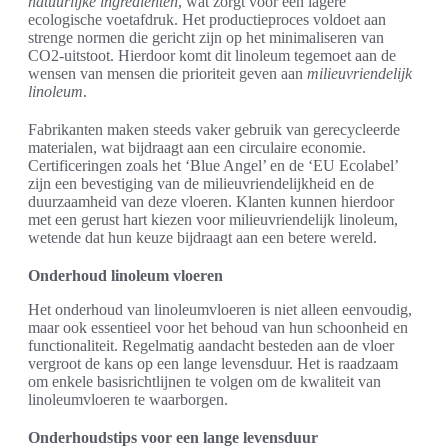
natuurlijke ingrediënten
, wat zorgt voor een lagere
ecologische voetafdruk. Het productieproces voldoet aan
strenge normen die gericht zijn op het minimaliseren van
CO2-uitstoot. Hierdoor komt dit linoleum tegemoet aan de
wensen van mensen die prioriteit geven aan
milieuvriendelijk
linoleum
.
Fabrikanten maken steeds vaker gebruik van gerecycleerde
materialen, wat bijdraagt aan een circulaire economie.
Certificeringen zoals het ‘Blue Angel’ en de ‘EU Ecolabel’
zijn een bevestiging van de milieuvriendelijkheid en de
duurzaamheid van deze vloeren. Klanten kunnen hierdoor
met een gerust hart kiezen voor milieuvriendelijk linoleum,
wetende dat hun keuze bijdraagt aan een betere wereld.
Onderhoud linoleum vloeren
Het onderhoud van linoleumvloeren is niet alleen eenvoudig,
maar ook essentieel voor het behoud van hun schoonheid en
functionaliteit. Regelmatig aandacht besteden aan de vloer
vergroot de kans op een lange levensduur. Het is raadzaam
om enkele basisrichtlijnen te volgen om de kwaliteit van
linoleumvloeren te waarborgen.
Onderhoudstips voor een lange levensduur