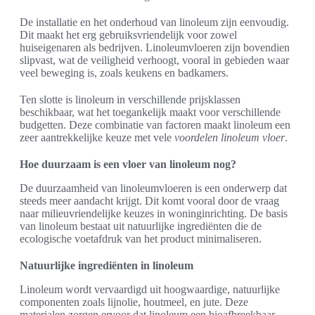
De installatie en het onderhoud van linoleum zijn eenvoudig.
Dit maakt het erg gebruiksvriendelijk voor zowel
huiseigenaren als bedrijven. Linoleumvloeren zijn bovendien
slipvast, wat de veiligheid verhoogt, vooral in gebieden waar
veel beweging is, zoals keukens en badkamers.
Ten slotte is linoleum in verschillende prijsklassen
beschikbaar, wat het toegankelijk maakt voor verschillende
budgetten. Deze combinatie van factoren maakt linoleum een
zeer aantrekkelijke keuze met vele
voordelen linoleum vloer
.
Hoe duurzaam is een vloer van linoleum nog?
De duurzaamheid van linoleumvloeren is een onderwerp dat
steeds meer aandacht krijgt. Dit komt vooral door de vraag
naar milieuvriendelijke keuzes in woninginrichting. De basis
van linoleum bestaat uit natuurlijke ingrediënten die de
ecologische voetafdruk van het product minimaliseren.
Natuurlijke ingrediënten in linoleum
Linoleum wordt vervaardigd uit hoogwaardige, natuurlijke
componenten zoals lijnolie, houtmeel, en jute. Deze
materialen zorgen ervoor dat linoleum een bioafbreekbaar