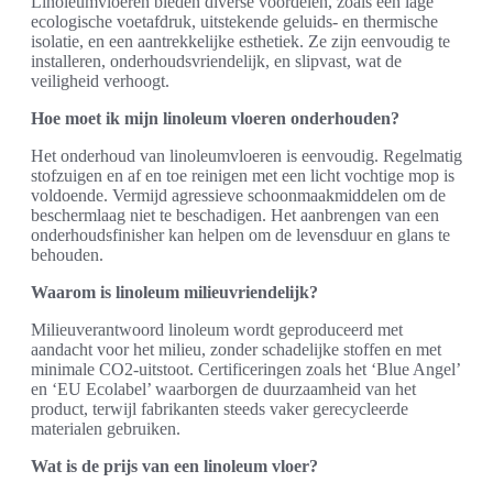
Linoleumvloeren bieden diverse voordelen, zoals een lage
ecologische voetafdruk, uitstekende geluids- en thermische
isolatie, en een aantrekkelijke esthetiek. Ze zijn eenvoudig te
installeren, onderhoudsvriendelijk, en slipvast, wat de
veiligheid verhoogt.
Hoe moet ik mijn linoleum vloeren onderhouden?
Het onderhoud van linoleumvloeren is eenvoudig. Regelmatig
stofzuigen en af en toe reinigen met een licht vochtige mop is
voldoende. Vermijd agressieve schoonmaakmiddelen om de
beschermlaag niet te beschadigen. Het aanbrengen van een
onderhoudsfinisher kan helpen om de levensduur en glans te
behouden.
Waarom is linoleum milieuvriendelijk?
Milieuverantwoord linoleum wordt geproduceerd met
aandacht voor het milieu, zonder schadelijke stoffen en met
minimale CO2-uitstoot. Certificeringen zoals het ‘Blue Angel’
en ‘EU Ecolabel’ waarborgen de duurzaamheid van het
product, terwijl fabrikanten steeds vaker gerecycleerde
materialen gebruiken.
Wat is de prijs van een linoleum vloer?