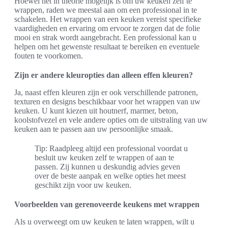
Hoewel het in theorie mogelijk is om uw keuken zelf te
wrappen, raden we meestal aan om een professional in te
schakelen. Het wrappen van een keuken vereist specifieke
vaardigheden en ervaring om ervoor te zorgen dat de folie
mooi en strak wordt aangebracht. Een professional kan u
helpen om het gewenste resultaat te bereiken en eventuele
fouten te voorkomen.
Zijn er andere kleuropties dan alleen effen kleuren?
Ja, naast effen kleuren zijn er ook verschillende patronen,
texturen en designs beschikbaar voor het wrappen van uw
keuken. U kunt kiezen uit houtnerf, marmer, beton,
koolstofvezel en vele andere opties om de uitstraling van uw
keuken aan te passen aan uw persoonlijke smaak.
Tip: Raadpleeg altijd een professional voordat u
besluit uw keuken zelf te wrappen of aan te
passen. Zij kunnen u deskundig advies geven
over de beste aanpak en welke opties het meest
geschikt zijn voor uw keuken.
Voorbeelden van gerenoveerde keukens met wrappen
Als u overweegt om uw keuken te laten wrappen, wilt u