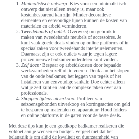
Minimalistisch ontwerp:
Kies voor een minimalistisch
ontwerp dat niet alleen trendy is, maar ook
kostenbesparend kan zijn. Minder decoratieve
elementen en eenvoudige lijnen kunnen de kosten van
materialen en arbeid verminderen.
Tweedehands of outlet:
Overweeg om gebruik te
maken van tweedehands meubels of accessoires. Je
kunt vaak goede deals vinden op online platforms of in
speciaalzaken voor tweedehands interieurelementen.
Daarnaast zijn er ook outlets waar je tegen lagere
prijzen nieuwe badkameronderdelen kunt vinden.
Zelf doen:
Bespaar op arbeidskosten door bepaalde
werkzaamheden zelf uit te voeren. Denk aan het slopen
van de oude badkamer, het leggen van tegels of het
installeren van eenvoudige sanitair. Doe echter alleen
wat je zelf kunt en laat de complexe taken over aan
professionals.
Shoppen tijdens uitverkoop:
Profiteer van
seizoensgebonden uitverkoop en kortingsacties om geld
te besparen op materialen en apparatuur. Houd folders
en online platforms in de gaten voor de beste deals.
Met deze tips kun je een goedkope badkamer realiseren die
voldoet aan je wensen en budget. Vergeet niet dat het
belangrijk is om altijd de kwaliteit en duurzaamheid van