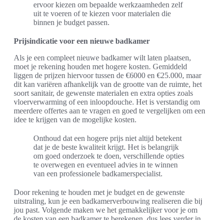
ervoor kiezen om bepaalde werkzaamheden zelf
uit te voeren of te kiezen voor materialen die
binnen je budget passen.
Prijsindicatie voor een nieuwe badkamer
Als je een compleet nieuwe badkamer wilt laten plaatsen,
moet je rekening houden met hogere kosten. Gemiddeld
liggen de prijzen hiervoor tussen de €6000 en €25.000, maar
dit kan variëren afhankelijk van de grootte van de ruimte, het
soort sanitair, de gewenste materialen en extra opties zoals
vloerverwarming of een inloopdouche. Het is verstandig om
meerdere offertes aan te vragen en goed te vergelijken om een
idee te krijgen van de mogelijke kosten.
Onthoud dat een hogere prijs niet altijd betekent
dat je de beste kwaliteit krijgt. Het is belangrijk
om goed onderzoek te doen, verschillende opties
te overwegen en eventueel advies in te winnen
van een professionele badkamerspecialist.
Door rekening te houden met je budget en de gewenste
uitstraling, kun je een badkamerverbouwing realiseren die bij
jou past. Volgende maken we het gemakkelijker voor je om
de kosten van een badkamer te berekenen, dus lees verder in