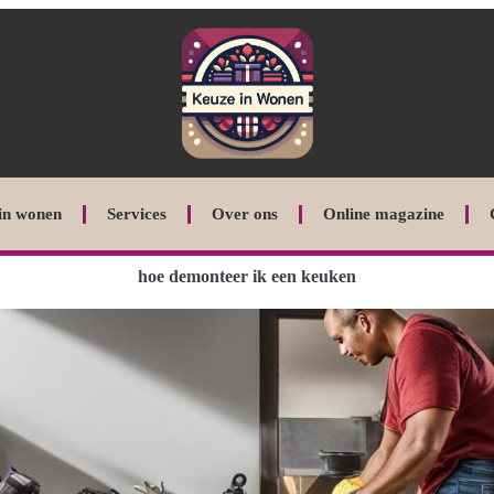
in wonen
Services
Over ons
Online magazine
hoe demonteer ik een keuken