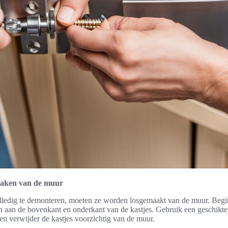
smaken van de muur
ledig te demonteren, moeten ze worden losgemaakt van de muur. Begin
n aan de bovenkant en onderkant van de kastjes. Gebruik een geschikt
 en verwijder de kastjes voorzichtig van de muur.