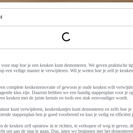
l
tap voor stap hoe je een keuken kunt demonteren. We geven praktische t
 op een veilige manier te verwijderen. Wil je weten hoe je zelf je keuk
 een complete keukenrenovatie of gewoon je oude keuken wilt verwijde
agende klus zijn. Daarom hebben we een handig stappenplan voor je op
en keuken met de juiste kennis en tools een stuk eenvoudiger wordt.
atuur kunt verwijderen, keukenkastjes kunt demonteren en zelfs hoe j
reide stappenplan ben je goed voorbereid en kun je veilig en efficiënt 
 de keuken zelf opnieuw in te richten, te verkopen of weg te geven, dit 
hebt om aan de slag te gaan. Dus, laten we beginnen met het demontere