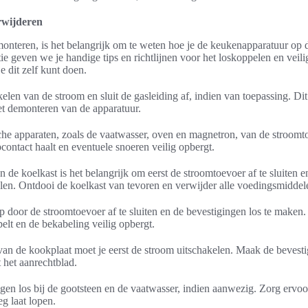
wijderen
monteren, is het belangrijk om te weten hoe je de keukenapparatuur op d
tie geven we je handige tips en richtlijnen voor het loskoppelen en veil
e dit zelf kunt doen.
elen van de stroom en sluit de gasleiding af, indien van toepassing. Dit
t demonteren van de apparatuur.
che apparaten, zoals de vaatwasser, oven en magnetron, van de stroomt
opcontact haalt en eventuele snoeren veilig opbergt.
n de koelkast is het belangrijk om eerst de stroomtoevoer af te sluiten 
len. Ontdooi de koelkast van tevoren en verwijder alle voedingsmiddel
p door de stroomtoevoer af te sluiten en de bevestigingen los te maken.
pelt en de bekabeling veilig opbergt.
an de kookplaat moet je eerst de stroom uitschakelen. Maak de bevestig
 het aanrechtblad.
gen los bij de gootsteen en de vaatwasser, indien aanwezig. Zorg ervoo
eg laat lopen.