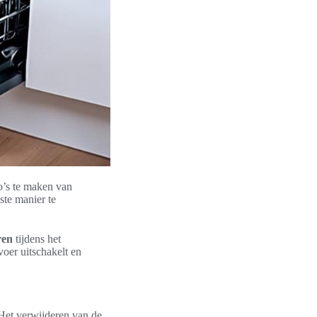
o’s te maken van
ste manier te
ren
tijdens het
voer uitschakelt en
 Het verwijderen van de