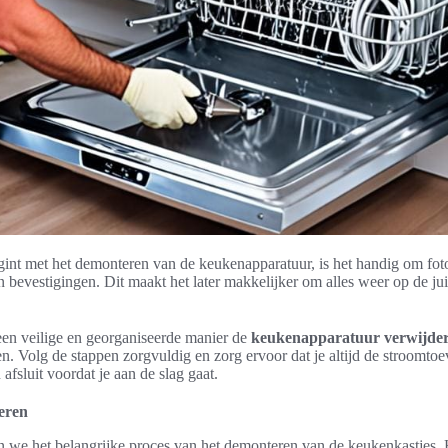
egint met het demonteren van de keukenapparatuur, is het handig om fot
n bevestigingen. Dit maakt het later makkelijker om alles weer op de jui
een veilige en georganiseerde manier de
keukenapparatuur verwijde
. Volg de stappen zorgvuldig en zorg ervoor dat je altijd de stroomtoe
afsluit voordat je aan de slag gaat.
eren
en we het belangrijke proces van het demonteren van de keukenkastjes.