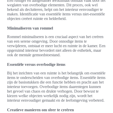
Een rustiger en aangenamer leefklimaat ontstaat vaak door het
weglaten van overbodige elementen. Dit proces, ook wel
bekend als declutteren, helpt om het interieur eenvoudiger te
maken. Identificatie van essentiële items versus niet-essentiële
objecten creëert ruimte en helderheid.
Minimaliseren van rommel
Rommel minimaliseren is een cruciaal aspect van het creëren
van een serene omgeving. Door onnodige items te
verwijderen, ontstaat er meer lucht en ruimte in de kamer. Een
opgeruimd interieur bevordert niet alleen de esthetiek, maar
ook de mentale gemoedstoestand.
Essentiële versus overbodige items
Bij het inrichten van een ruimte is het belangrijk om essentiële
items te onderscheiden van overbodige items. Essentiële items
zijn de basisstukken die een functie hebben en pracht aan het
interieur toevoegen. Overbodige items daarentegen kunnen
het gevoel van chaos en drukte verhogen. Door bewust te
kiezen welke objecten werkelijk nodig zijn, wordt het
interieur eenvoudiger gemaakt en de leefomgeving verbeterd.
Creatieve manieren om sfeer te creëren