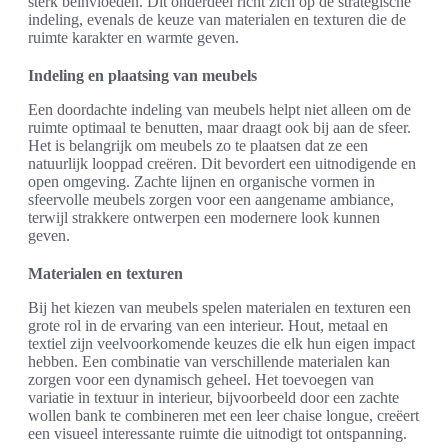
sterk beïnvloeden. Dit onderdeel richt zich op de strategische
indeling, evenals de keuze van materialen en texturen die de
ruimte karakter en warmte geven.
Indeling en plaatsing van meubels
Een doordachte indeling van meubels helpt niet alleen om de
ruimte optimaal te benutten, maar draagt ook bij aan de sfeer.
Het is belangrijk om meubels zo te plaatsen dat ze een
natuurlijk looppad creëren. Dit bevordert een uitnodigende en
open omgeving. Zachte lijnen en organische vormen in
sfeervolle meubels zorgen voor een aangename ambiance,
terwijl strakkere ontwerpen een modernere look kunnen
geven.
Materialen en texturen
Bij het kiezen van meubels spelen materialen en texturen een
grote rol in de ervaring van een interieur. Hout, metaal en
textiel zijn veelvoorkomende keuzes die elk hun eigen impact
hebben. Een combinatie van verschillende materialen kan
zorgen voor een dynamisch geheel. Het toevoegen van
variatie in textuur in interieur, bijvoorbeeld door een zachte
wollen bank te combineren met een leer chaise longue, creëert
een visueel interessante ruimte die uitnodigt tot ontspanning.