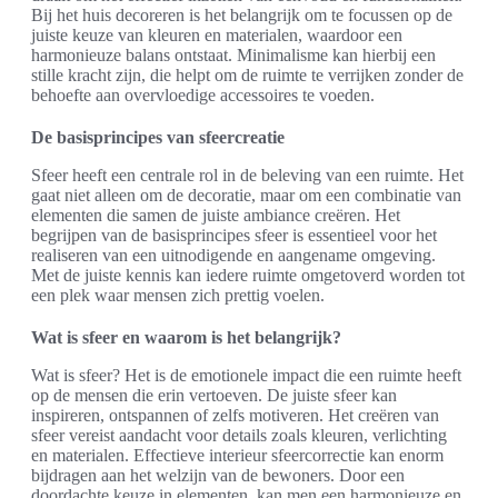
Bij het huis decoreren is het belangrijk om te focussen op de
juiste keuze van kleuren en materialen, waardoor een
harmonieuze balans ontstaat. Minimalisme kan hierbij een
stille kracht zijn, die helpt om de ruimte te verrijken zonder de
behoefte aan overvloedige accessoires te voeden.
De basisprincipes van sfeercreatie
Sfeer heeft een centrale rol in de beleving van een ruimte. Het
gaat niet alleen om de decoratie, maar om een combinatie van
elementen die samen de juiste ambiance creëren. Het
begrijpen van de basisprincipes sfeer is essentieel voor het
realiseren van een uitnodigende en aangename omgeving.
Met de juiste kennis kan iedere ruimte omgetoverd worden tot
een plek waar mensen zich prettig voelen.
Wat is sfeer en waarom is het belangrijk?
Wat is sfeer? Het is de emotionele impact die een ruimte heeft
op de mensen die erin vertoeven. De juiste sfeer kan
inspireren, ontspannen of zelfs motiveren. Het creëren van
sfeer vereist aandacht voor details zoals kleuren, verlichting
en materialen. Effectieve interieur sfeercorrectie kan enorm
bijdragen aan het welzijn van de bewoners. Door een
doordachte keuze in elementen, kan men een harmonieuze en