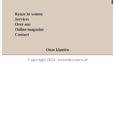
Keuze in wonen
Services
Over ons
Online magazine
Contact
Onze klanten
Copyright 2024 - keuzeinwonen.nl