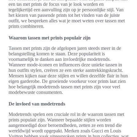
een tas met prints de focus van je look worden en
tegelijkertijd een aanvulling zijn op je persoonlijke stijl. Van
het kiezen van passende prints tot het vinden van de juiste
outfit, we bespreken alles wat je moet weten over tassen met
prints combineren.
Waarom tassen met prints populair zijn
Tassen met prints zijn de afgelopen jaren steeds meer in de
belangstelling komen te staan. Deze populariteit is
voornamelijk te danken aan invloedrijke modetrends.
Wanneer mode-iconen en influencers deze unieke tassen in
hun outfits stylen, creëren ze een sterke aantrekkingskracht.
Mensen kijken naar deze stijlen en willen dezelfde flair in hun
eigen garderobe. De groeiende voorkeur voor prints laat zien
hoe belangrijk modetrends tassen met prints zijn voor veel
modebewuste consumenten.
De invloed van modetrends
Modetrends spelen een cruciale rol in de waarom tassen met
prints populair zijn. Wanneer bepaalde stijlen worden
aangemoedigd door beroemdheden, zetten ze een trend die
wereldwijd wordt opgepakt. Merken zoals Gucci en Louis
Vuitton hebben vaak uitgesproken prints in hun collecties, wat