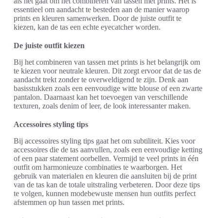
als het gaat om het combineren van tassen met prints. Het is
essentieel om aandacht te besteden aan de manier waarop
prints en kleuren samenwerken. Door de juiste outfit te
kiezen, kan de tas een echte eyecatcher worden.
De juiste outfit kiezen
Bij het combineren van tassen met prints is het belangrijk om
te kiezen voor neutrale kleuren. Dit zorgt ervoor dat de tas de
aandacht trekt zonder te overweldigend te zijn. Denk aan
basisstukken zoals een eenvoudige witte blouse of een zwarte
pantalon. Daarnaast kan het toevoegen van verschillende
texturen, zoals denim of leer, de look interessanter maken.
Accessoires styling tips
Bij accessoires styling tips gaat het om subtiliteit. Kies voor
accessoires die de tas aanvullen, zoals een eenvoudige ketting
of een paar statement oorbellen. Vermijd te veel prints in één
outfit om harmonieuze combinaties te waarborgen. Het
gebruik van materialen en kleuren die aansluiten bij de print
van de tas kan de totale uitstraling verbeteren. Door deze tips
te volgen, kunnen modebewuste mensen hun outfits perfect
afstemmen op hun tassen met prints.