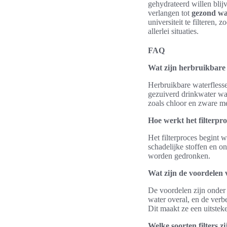
gehydrateerd willen blijv
verlangen tot
gezond wa
universiteit te filteren, 
allerlei situaties.
FAQ
Wat zijn herbruikbare 
Herbruikbare waterfless
gezuiverd drinkwater waa
zoals chloor en zware me
Hoe werkt het filterpro
Het filterproces begint w
schadelijke stoffen en on
worden gedronken.
Wat zijn de voordelen 
De voordelen zijn onder
water overal, en de verb
Dit maakt ze een uitstek
Welke soorten filters z