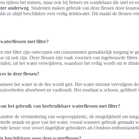
en tijdens het trainen, maar ook bij fietsers en wandelaars die snel en
ter onderweg
. Studenten maken gebruik van deze flessen door kraanw
zodat ze altijd beschikken over veilig drinkwater. Dit maakt de flessen vee
waterflessen met filter?
en met filter zijn ontworpen om consumenten gemakkelijk toegang te g
r zij ook zijn. Deze flessen zijn vaak voorzien van ingebouwde filters
talen, uit het water verwijderen, waardoor het veilig wordt om te drink
ces in deze flessen?
anneer het water in de fles wordt giet. Het water stroomt vervolgens door
zuiverheden absorbeert en vasthoudt. Het resultaat is schoon, gefilterd 
van het gebruik van herbruikbare waterflessen met filter?
 andere de vermindering van wegwerpplastic, de mogelijkheid om toegan
eterde smaak en geur van het water, vooral wanneer gebruik gemaakt wor
ende keuze voor zowel dagelijkse gebruikers als Outdoor-enthousiastel
ijn beschikbaar voor deze waterflessen?