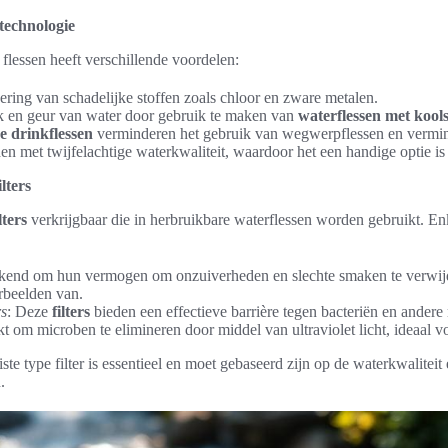
rtechnologie
 flessen heeft verschillende voordelen:
ering van schadelijke stoffen zoals chloor en zware metalen.
k en geur van water door gebruik te maken van
waterflessen met koolst
e drinkflessen
verminderen het gebruik van wegwerpflessen en vermind
en met twijfelachtige waterkwaliteit, waardoor het een handige optie is
lters
lters
verkrijgbaar die in herbruikbare waterflessen worden gebruikt. En
kend om hun vermogen om onzuiverheden en slechte smaken te verwij
orbeelden van.
rs
: Deze
filters
bieden een effectieve barrière tegen bacteriën en ander
kt om microben te elimineren door middel van ultraviolet licht, ideaal v
iste type filter is essentieel en moet gebaseerd zijn op de waterkwaliteit
.