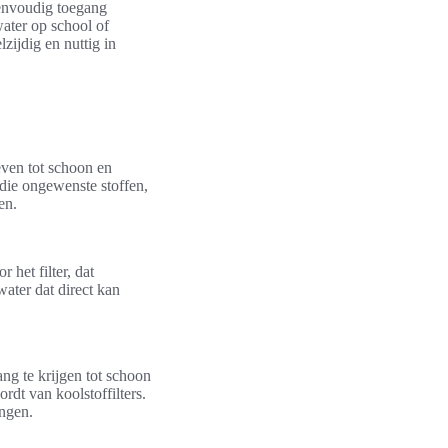
 eenvoudig toegang
ater op school of
lzijdig en nuttig in
even tot schoon en
 die ongewenste stoffen,
en.
 het filter, dat
water dat direct kan
g te krijgen tot schoon
dt van koolstoffilters.
ingen.