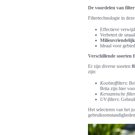
De voordelen van filte
Filtertechnologie in deze
Effectieve verwijd
Verbetert de smaa
Milieuvriendelijk
Ideaal voor gebied
Verschillende soorten fi
Er zijn diverse soorten
fi
zijn:
Koolstoffilters
: Be
Brita zijn hier vo
Keraamische filte
UV-filters
: Gebrui
Het selecteren van het ju
gebruiksomstandigheden