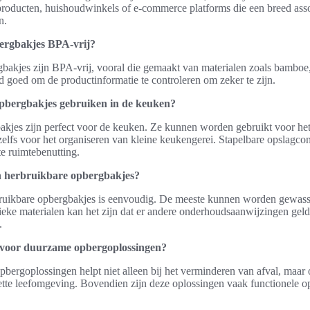
 producten, huishoudwinkels of e-commerce platforms die een breed as
n.
ergbakjes BPA-vrij?
bakjes zijn BPA-vrij, vooral die gemaakt van materialen zoals bamboe,
tijd goed om de productinformatie te controleren om zeker te zijn.
pbergbakjes gebruiken in de keuken?
akjes zijn perfect voor de keuken. Ze kunnen worden gebruikt voor het
fs voor het organiseren van kleine keukengerei. Stapelbare opslagcont
te ruimtebenutting.
n herbruikbare opbergbakjes?
ruikbare opbergbakjes is eenvoudig. De meeste kunnen worden gewass
eke materialen kan het zijn dat er andere onderhoudsaanwijzingen gelde
.
 voor duurzame opbergoplossingen?
ergoplossingen helpt niet alleen bij het verminderen van afval, maar o
ette leefomgeving. Bovendien zijn deze oplossingen vaak functionele o
.