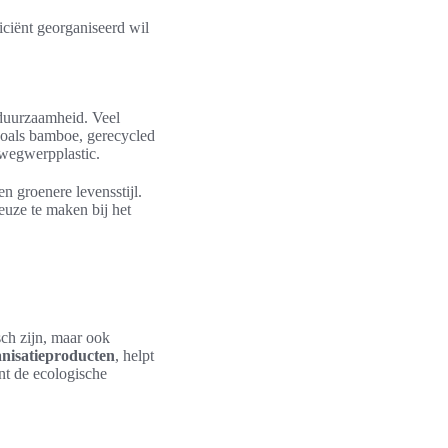
iciënt georganiseerd wil
 duurzaamheid. Veel
zoals bamboe, gerecycled
 wegwerpplastic.
n groenere levensstijl.
uze te maken bij het
sch zijn, maar ook
anisatieproducten
, helpt
int de ecologische