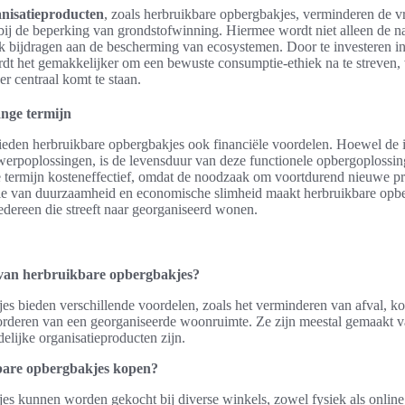
anisatieproducten
, zoals herbruikbare opbergbakjes, verminderen de 
bij de beperking van grondstofwinning. Hiermee wordt niet alleen de n
bijdragen aan de bescherming van ecosystemen. Door te investeren i
rdt het gemakkelijker om een bewuste consumptie-ethiek na te streven
er centraal komt te staan.
lange termijn
eden herbruikbare opbergbakjes ook financiële voordelen. Hoewel de i
erpoplossingen, is de levensduur van deze functionele opbergoplossing
e termijn kosteneffectief, omdat de noodzaak om voortdurend nieuwe pr
ie van duurzaamheid en economische slimheid maakt herbruikbare opb
edereen die streeft naar georganiseerd wonen.
 van herbruikbare opbergbakjes?
es bieden verschillende voordelen, zoals het verminderen van afval, k
vorderen van een georganiseerde woonruimte. Ze zijn meestal gemaakt 
elijke organisatieproducten zijn.
bare opbergbakjes kopen?
es kunnen worden gekocht bij diverse winkels, zowel fysiek als online