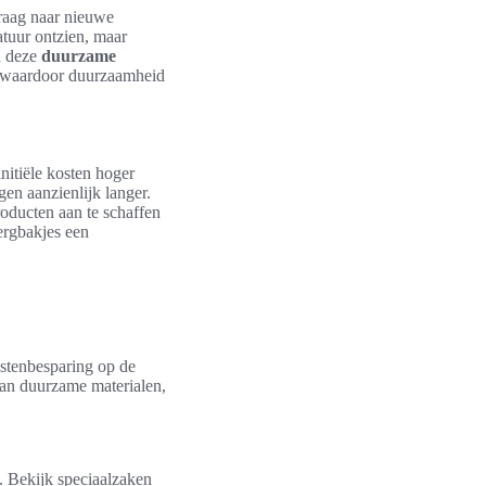
vraag naar nieuwe
atuur ontzien, maar
n deze
duurzame
, waardoor duurzaamheid
nitiële kosten hoger
en aanzienlijk langer.
oducten aan te schaffen
ergbakjes een
ostenbesparing op de
van duurzame materialen,
. Bekijk speciaalzaken