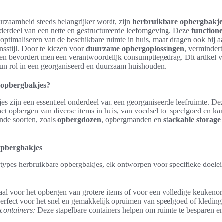
urzaamheid steeds belangrijker wordt, zijn
herbruikbare opbergbakje
nderdeel van een nette en gestructureerde leefomgeving. Deze
function
t optimaliseren van de beschikbare ruimte in huis, maar dragen ook bij 
nsstijl. Door te kiezen voor
duurzame opbergoplossingen
, verminder
n bevordert men een verantwoordelijk consumptiegedrag. Dit artikel v
hun rol in een georganiseerd en duurzaam huishouden.
 opbergbakjes?
s zijn een essentieel onderdeel van een georganiseerde leefruimte. De
et opbergen van diverse items in huis, van voedsel tot speelgoed en kan
ende soorten, zoals
opbergdozen
, opbergmanden en
stackable storage
 opbergbakjes
 types herbruikbare opbergbakjes, elk ontworpen voor specifieke doele
al voor het opbergen van grotere items of voor een volledige keukenor
erfect voor het snel en gemakkelijk opruimen van speelgoed of kleding
 containers:
Deze stapelbare containers helpen om ruimte te besparen en