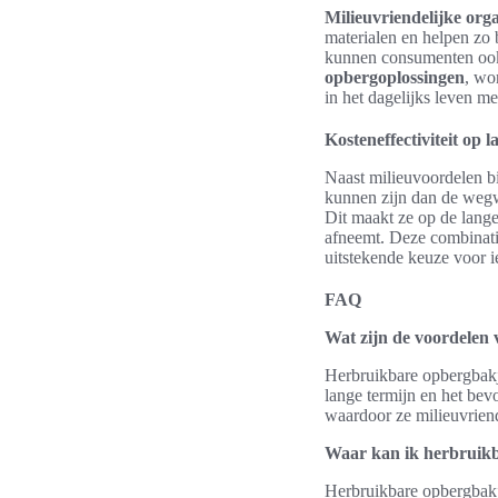
Milieuvriendelijke org
materialen en helpen zo 
kunnen consumenten ook 
opbergoplossingen
, wo
in het dagelijks leven me
Kosteneffectiviteit op 
Naast milieuvoordelen bi
kunnen zijn dan de wegw
Dit maakt ze op de lang
afneemt. Deze combinat
uitstekende keuze voor i
FAQ
Wat zijn de voordelen
Herbruikbare opbergbakj
lange termijn en het be
waardoor ze milieuvriend
Waar kan ik herbruik
Herbruikbare opbergbakj