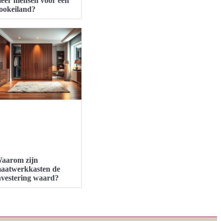
eer mensen voor een
ookeiland?
aarom zijn
aatwerkkasten de
nvestering waard?