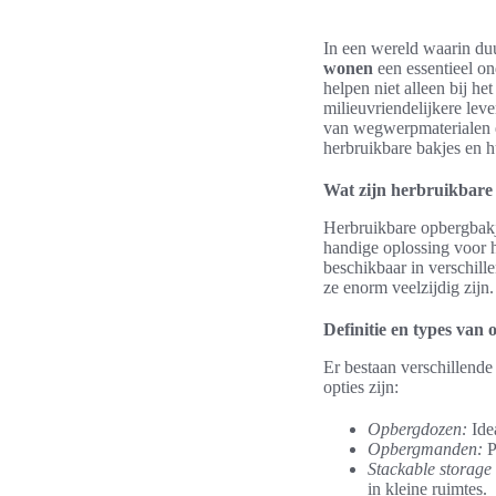
In een wereld waarin du
wonen
een essentieel o
helpen niet alleen bij he
milieuvriendelijkere leve
van wegwerpmaterialen e
herbruikbare bakjes en 
Wat zijn herbruikbare
Herbruikbare opbergbakje
handige oplossing voor h
beschikbaar in verschill
ze enorm veelzijdig zijn.
Definitie en types van
Er bestaan verschillende
opties zijn:
Opbergdozen:
Idea
Opbergmanden:
P
Stackable storage
in kleine ruimtes.