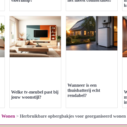
vloerlamp?
het meest comfortabel?
m
k
Wanneer is een
thuisbatterij echt
Welke tv-meubel past bij
W
rendabel?
jouw woonstijl?
m
i
Wonen
>
Herbruikbare opbergbakjes voor georganiseerd wonen