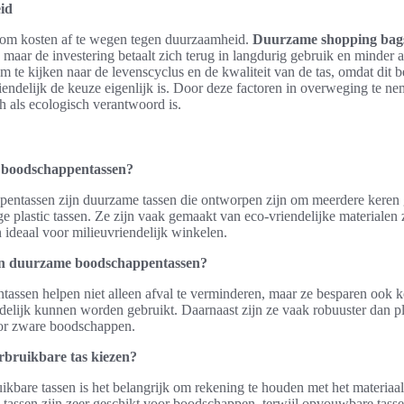
id
jk om kosten af te wegen tegen duurzaamheid.
Duurzame shopping bag
, maar de investering betaalt zich terug in langdurig gebruik en minder
e kijken naar de levenscyclus en de kwaliteit van de tas, omdat dit be
endelijk de keuze eigenlijk is. Door deze factoren in overweging te n
h als ecologisch verantwoord is.
 boodschappentassen?
entassen zijn duurzame tassen die ontworpen zijn om meerdere keren g
ge plastic tassen. Ze zijn vaak gemaakt van eco-vriendelijke materialen z
n ideaal voor milieuvriendelijk winkelen.
en duurzame boodschappentassen?
ssen helpen niet alleen afval te verminderen, maar ze besparen ook k
delijk kunnen worden gebruikt. Daarnaast zijn ze vaak robuuster dan pl
voor zware boodschappen.
erbruikbare tas kiezen?
uikbare tassen is het belangrijk om rekening te houden met het materiaal
 tassen zijn zeer geschikt voor boodschappen, terwijl opvouwbare tass