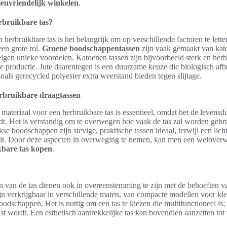
ieuvriendelijk winkelen
.
erbruikbare tas?
n herbruikbare tas is het belangrijk om op verschillende factoren te lette
een grote rol.
Groene boodschappentassen
zijn vaak gemaakt van kato
eigen unieke voordelen. Katoenen tassen zijn bijvoorbeeld sterk en her
e productie. Jute daarentegen is een duurzame keuze die biologisch afbr
oals gerecycled polyester extra weerstand bieden tegen slijtage.
rbruikbare draagtassen
 materiaal voor een herbruikbare tas is essentieel, omdat het de levensd
t. Het is verstandig om te overwegen hoe vaak de tas zal worden gebr
se boodschappen zijn stevige, praktische tassen ideaal, terwijl een lic
it. Door deze aspecten in overweging te nemen, kan men een welover
kbare tas kopen
.
n van de tas dienen ook in overeenstemming te zijn met de behoeften v
jn verkrijgbaar in verschillende maten, van compacte modellen voor kle
odschappen. Het is nuttig om een tas te kiezen die multifunctioneel is; 
st wordt. Een esthetisch aantrekkelijke tas kan bovendien aanzetten tot