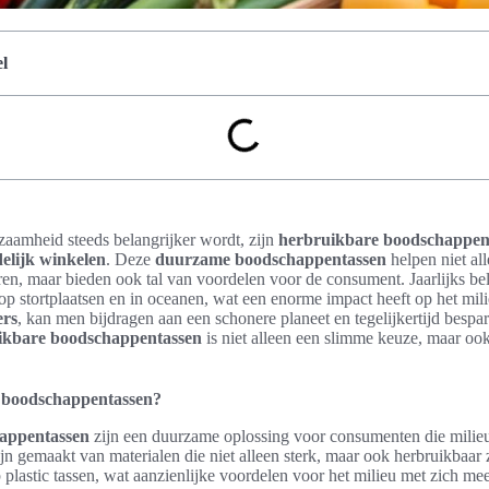
l
zaamheid steeds belangrijker wordt, zijn
herbruikbare boodschappen
delijk winkelen
. Deze
duurzame boodschappentassen
helpen niet al
eren, maar bieden ook tal van voordelen voor de consument. Jaarlijks b
 op stortplaatsen en in oceanen, wat een enorme impact heeft op het mil
ers
, kan men bijdragen aan een schonere planeet en tegelijkertijd bespar
ikbare boodschappentassen
is niet alleen een slimme keuze, maar ook
 boodschappentassen?
appentassen
zijn een duurzame oplossing voor consumenten die milieu
jn gemaakt van materialen die niet alleen sterk, maar ook herbruikbaar 
astic tassen, wat aanzienlijke voordelen voor het milieu met zich me