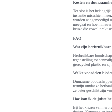
Kosten en duurzaamhe
Tot slot is het belangri
instantie misschien meer
worden aangemoedigd om t
meegaat en hoe milieuvri
keuze die zowel praktisc
FAQ
Wat zijn herbruikbare
Herbruikbare boodschapp
tegenstelling tot eenmali
gerecycled plastic en zij
Welke voordelen bied
Duurzame boodschappenta
termijn omdat ze herhaal
ze beter geschikt zijn 
Hoe kan ik de juiste h
Bij het kiezen van herbr
design. Katoenen en jute