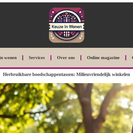
in wonen
Services
Over ons
Online magazine
Herbruikbare boodschappentassen: Milieuvriendelijk winkelen