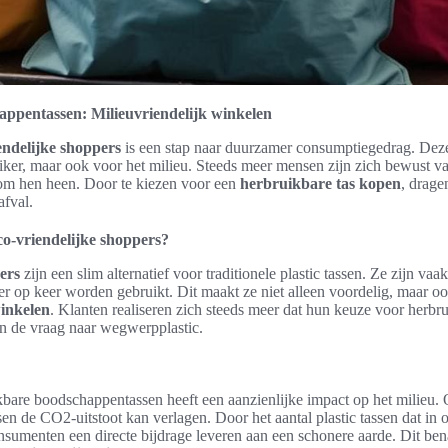
ppentassen: Milieuvriendelijk winkelen
endelijke shoppers
is een stap naar duurzamer consumptiegedrag. Deze 
iker, maar ook voor het milieu. Steeds meer mensen zijn zich bewust v
om hen heen. Door te kiezen voor een
herbruikbare tas kopen
, dragen
afval.
o-vriendelijke shoppers?
ers
zijn een slim alternatief voor traditionele plastic tassen. Ze zijn 
r op keer worden gebruikt. Dit maakt ze niet alleen voordelig, maar oo
winkelen
. Klanten realiseren zich steeds meer dat hun keuze voor herbru
n de vraag naar wegwerpplastic.
bare boodschappentassen heeft een aanzienlijke impact op het milieu.
sen de CO2-uitstoot kan verlagen. Door het aantal plastic tassen dat in 
sumenten een directe bijdrage leveren aan een schonere aarde. Dit ben