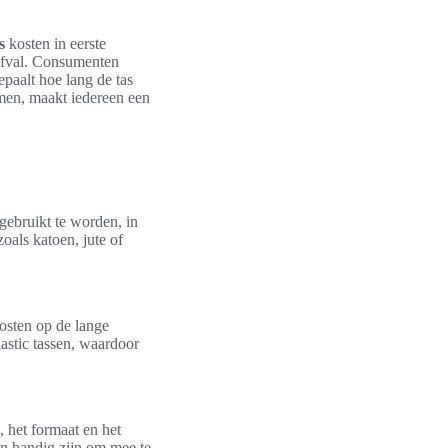
s
kosten in eerste
 afval. Consumenten
paalt hoe lang de tas
emen, maakt iedereen een
ebruikt te worden, in
oals katoen, jute of
osten op de lange
astic tassen, waardoor
, het formaat en het
en handig zijn om mee te