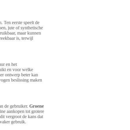
n. Ten eerste speelt de
en, jute of synthetische
bruikbaar, maar kunnen
eekbaar is, terwijl
uur en het
uikt en voor welke
hter ontwerp beter kan
wogen beslissing maken
an de gebruiker.
Groene
ine aankopen tot grotere
dit vergroot de kans dat
 vaker gebruik.