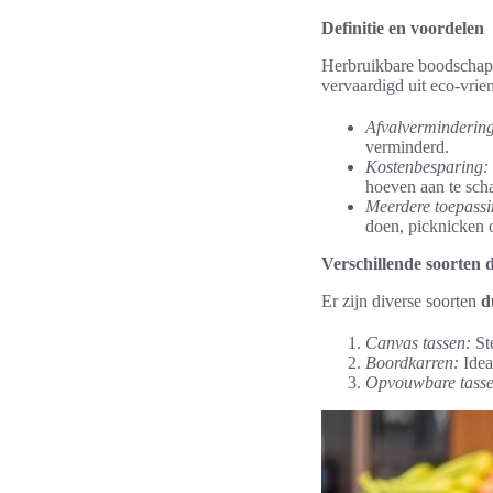
Definitie en voordelen
Herbruikbare boodschapp
vervaardigd uit eco-vrien
Afvalverminderin
verminderd.
Kostenbesparing:
hoeven aan te scha
Meerdere toepassi
doen, picknicken o
Verschillende soorten
Er zijn diverse soorten
d
Canvas tassen:
Ste
Boordkarren:
Idea
Opvouwbare tasse