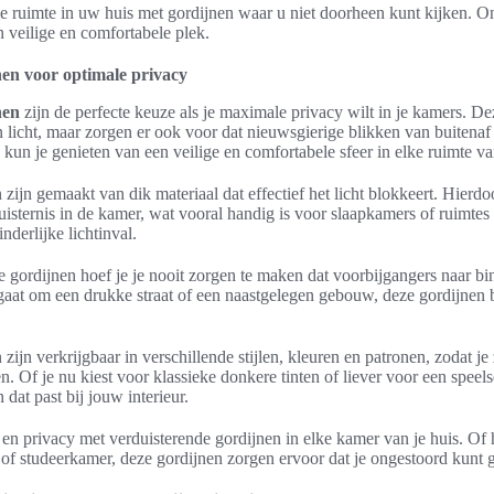
ke ruimte in uw huis met gordijnen waar u niet doorheen kunt kijken. 
 veilige en comfortabele plek.
en voor optimale privacy
nen
zijn de perfecte keuze als je maximale privacy wilt in je kamers. De
n licht, maar zorgen er ook voor dat nieuwsgierige blikken van buiten
kun je genieten van een veilige en comfortabele sfeer in elke ruimte van
 zijn gemaakt van dik materiaal dat effectief het licht blokkeert. Hierd
uisternis in de kamer, wat vooral handig is voor slaapkamers of ruimtes
nderlijke lichtinval.
e gordijnen hoef je je nooit zorgen te maken dat voorbijgangers naar b
 gaat om een drukke straat of een naastgelegen gebouw, deze gordijnen 
zijn verkrijgbaar in verschillende stijlen, kleuren en patronen, zodat je 
. Of je nu kiest voor klassieke donkere tinten of liever voor een speelse p
 dat past bij jouw interieur.
 en privacy met verduisterende gordijnen in elke kamer van je huis. Of
 studeerkamer, deze gordijnen zorgen ervoor dat je ongestoord kunt g