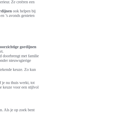
terieur. Ze creëren een
rdijnen
ook helpen bij
n en ’s avonds genieten
oorzichtige gordijnen
rt.
jd doorbrengt met familie
zonder nieuwsgierige
stekende keuze. Zo kun
 je nu thuis werkt, tot
e keuze voor een stijlvol
. Als je op zoek bent