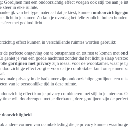
ing: Gordijnen met een ondoorzichtig effect voegen ook stijl toe aan je in
 sfeer in elke ruimte.
hankelijk van het type materiaal dat je kiest, kunnen
ondoorzichtige go
het licht in je kamer. Zo kun je overdag het felle zonlicht buiten houde
e sfeer met gedimd licht.
zichtig effect kunnen in verschillende ruimtes worden gebruikt:
r de perfecte omgeving om te ontspannen en tot rust te komen met
ond
o geniet je van een goede nachtrust zonder dat het licht je slaap verstoo
volle
gordijnen met privacy
zijn ideaal voor de woonkamer, waar je ti
ndoorzichtige effect zorgt ervoor dat je comfortabel kunt ontspannen 
af.
ximale privacy in de badkamer zijn ondoorzichtige gordijnen een uit
eten van je persoonlijke tijd in deze ruimte.
oorzichtig effect kun je privacy combineren met stijl in je interieur. Of
y time wilt doorbrengen met je dierbaren, deze gordijnen zijn de perfect
doorzichtigheid
 ook andere vormen van raambekleding die je privacy kunnen waarborgen