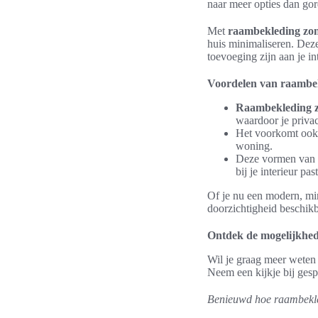
naar meer opties dan gor
Met
raambekleding zon
huis minimaliseren. Deze
toevoeging zijn aan je int
Voordelen van raambek
Raambekleding z
waardoor je privac
Het voorkomt ook d
woning.
Deze vormen van r
bij je interieur past
Of je nu een modern, mini
doorzichtigheid beschikba
Ontdek de mogelijkhed
Wil je graag meer weten 
Neem een kijkje bij gesp
Benieuwd hoe raambekledi