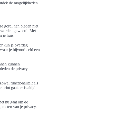
Ontdek de mogelijkheden
ze gordijnen bieden niet
af worden geweerd. Met
 je huis.
oor kun je overdag
 waar je bijvoorbeeld een
innen kunnen
bieden de privacy
zowel functionaliteit als
rint gaat, er is altijd
 het nu gaat om de
enieten van je privacy.