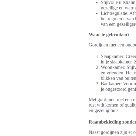
Stijlvolle uitstral
gezellige en warme
Lichtregulatie: Af
het reguleren van 
van een gezelliger
Waar te gebruiken?
Gordijnen met een ondoor
Slaapkamer: Creëe
in je slaapkamer. Z
Woonkamer: Stijl
en vrienden. Het o
blikken van buiten
Badkamer: Voor ma
je ongestoord geni
Met gordijnen met een ond
rust wilt komen of qualit
en gezellig huis.
Raambekleding zonder 
Naast gordijnen zijn er