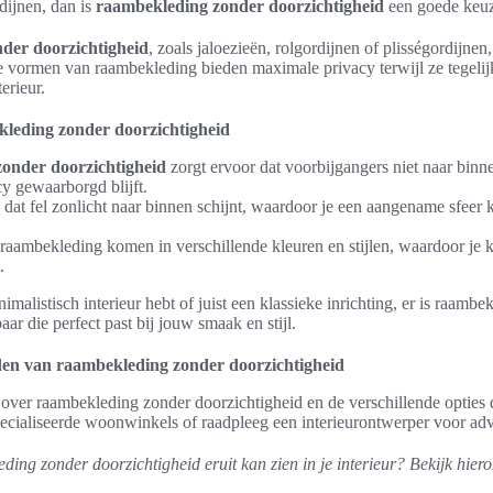
dijnen, dan is
raambekleding zonder doorzichtigheid
een goede keuz
der doorzichtigheid
, zoals jaloezieën, rolgordijnen of plisségordijnen,
 vormen van raambekleding bieden maximale privacy terwijl ze tegelijker
erieur.
leding zonder doorzichtigheid
onder doorzichtigheid
zorgt ervoor dat voorbijgangers niet naar binn
y gewaarborgd blijft.
at fel zonlicht naar binnen schijnt, waardoor je een aangename sfeer k
aambekleding komen in verschillende kleuren en stijlen, waardoor je k
.
malistisch interieur hebt of juist een klassieke inrichting, er is raamb
ar die perfect past bij jouw smaak en stijl.
en van raambekleding zonder doorzichtigheid
over raambekleding zonder doorzichtigheid en de verschillende opties 
ecialiseerde woonwinkels of raadpleeg een interieurontwerper voor adv
ng zonder doorzichtigheid eruit kan zien in je interieur? Bekijk hier