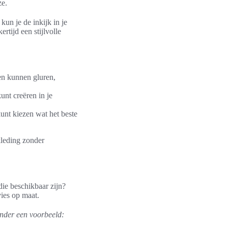
e.
 kun je de inkijk in je
tijd een stijlvolle
en kunnen gluren,
unt creëren in je
unt kiezen wat het beste
ekleding zonder
die beschikbaar zijn?
ies op maat.
onder een voorbeeld: