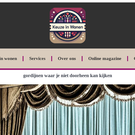
in wonen
Services
Over ons
Online magazine
gordijnen waar je niet doorheen kan kijken