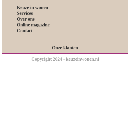
Keuze in wonen
Services
Over ons
Online magazine
Contact
Onze klanten
Copyright 2024 - keuzeinwonen.nl