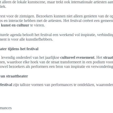
 alleen de lokale kunstscene, maar trekt ook internationale artiesten aa
iek.
 feest voor de zintuigen. Bezoekers kunnen niet alleen genieten van de 
 en interactie hebben met de artiesten. Het festival creëert een geme
m
kunst en cultuur
te vieren.
turele agenda belooft het festival een weekend vol inspiratie, verbindin
ent is voor alle kunstliefhebbers.
ter tijdens het festival
levendig onderdeel van het jaarlijkse
cultureel evenement
. Het
straat
n, waardoor elke hoek van de straat transformeert in een podium voor 
zowel bezoekers als performers een bron van inspiratie en verwondering
an straattheater
festival
zijn talloze vormen van performances te ontdekken, waaronder
ormances