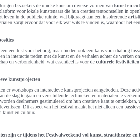
al krijgen bezoekers de unieke kans om diverse vormen van
kunst en cu
 platform voor lokale kunstenaars die hun creaties tentoonstellen in ope
tot leven in de publieke ruimte, wat bijdraagt aan een inspirerende
artis
aterialen zorgt ervoor dat voor elk wat wils te vinden is, waardoor het e
osities
alleen een lust voor het oog, maar bieden ook een kans voor dialoog tus
 in interactie treden met de kunst en de verhalen achter de werken on
hap en verbondenheid, wat essentieel is voor de
culturele festiviteiten
ieve kunstprojecten
en er workshops en interactieve kunstprojecten aangeboden. Deze activi
f aan de slag te gaan en verschillende technieken en materialen te verke
worden deelnemers gestimuleerd om hun creatieve kant te ontdekken, wa
belevenissen. Dit aspect van het festival maakt het niet alleen een passie
n kunst en cultuur.
iten zijn er tijdens het Festivalweekend vol kunst, straattheater en