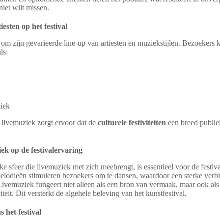
niet wilt missen.
iesten op het festival
d om zijn gevarieerde line-up van artiesten en muziekstijlen. Bezoekers
ls:
iek
 livemuziek zorgt ervoor dat de
culturele festiviteiten
een breed publie
ek op de festivalervaring
ke sfeer die livemuziek met zich meebrengt, is essentieel voor de festiv
lodieën stimuleren bezoekers om te dansen, waardoor een sterke verbi
. Livemuziek fungeert niet alleen als een bron van vermaak, maar ook als
teit. Dit versterkt de algehele beleving van het kunstfestival.
 het festival