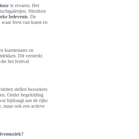
ltuur
te ervaren. Het
nluchtgalerijen. Hierdoor
tieke belevenis
. De
en waar feest van kunst en
sen kunstenaars en
tdekken. Dit versterkt
die het festival
teiten stellen bezoekers
nnen. Onder begeleiding
t bijdraagt aan de rijke
ve, maar ook een actieve
 livemuziek?