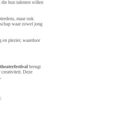
n die hun talenten willen
optredens, maar ook
enschap waar zowel jong
g en plezier, waardoor
theaterfestival
brengt
creativiteit. Deze
.
: