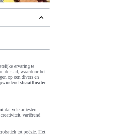
telijke ervaring te
an de stad, waardoor het
ugen op een divers en
opwindend
straattheater
nt
dat vele artiesten
reativiteit, variërend
robatiek tot poëzie. Het