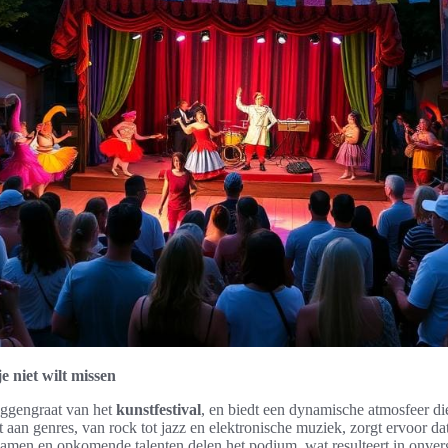
e niet wilt missen
ggengraat van het
kunstfestival
, en biedt een dynamische atmosfeer die
t aan genres, van rock tot jazz en elektronische muziek, zorgt ervoor dat
namen en opkomende talenten delen het podium, wat resulteert in onver