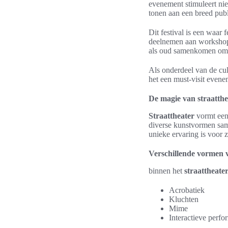
evenement stimuleert niet
tonen aan een breed publ
Dit festival is een waar
deelnemen aan workshops
als oud samenkomen o
Als onderdeel van de cul
het een must-visit evenem
De magie van straatthea
Straattheater
vormt een 
diverse kunstvormen same
unieke ervaring is voor 
Verschillende vormen v
binnen het
straattheater
Acrobatiek
Kluchten
Mime
Interactieve perf