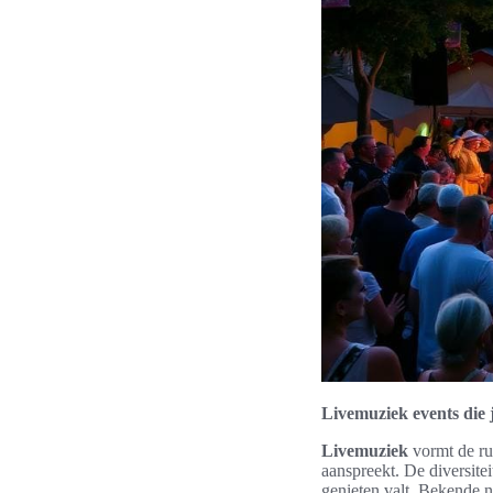
Livemuziek events die j
Livemuziek
vormt de ru
aanspreekt. De diversitei
genieten valt. Bekende 