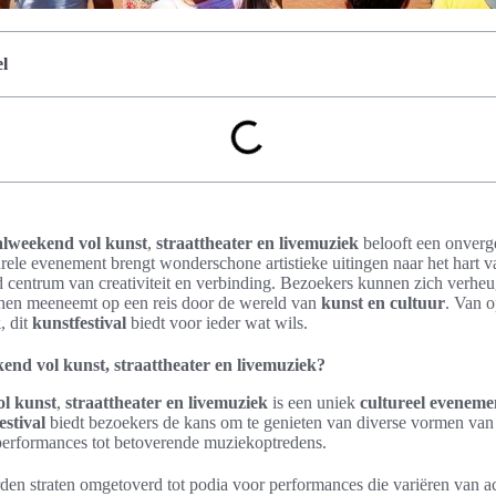
l
alweekend vol kunst
,
straattheater en livemuziek
belooft een onverge
rele evenement brengt wonderschone artistieke uitingen naar het hart v
d centrum van creativiteit en verbinding. Bezoekers kunnen zich verhe
hen meeneemt op een reis door de wereld van
kunst en cultuur
. Van 
k
, dit
kunstfestival
biedt voor ieder wat wils.
kend vol kunst, straattheater en livemuziek?
ol kunst
,
straattheater en livemuziek
is een uniek
cultureel eveneme
estival
biedt bezoekers de kans om te genieten van diverse vormen van c
tperformances tot betoverende muziekoptredens.
en straten omgetoverd tot podia voor performances die variëren van ac