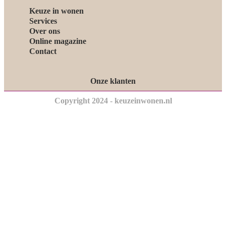
Keuze in wonen
Services
Over ons
Online magazine
Contact
Onze klanten
Copyright 2024 - keuzeinwonen.nl