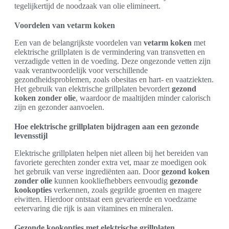
tegelijkertijd de noodzaak van olie elimineert.
Voordelen van vetarm koken
Een van de belangrijkste voordelen van
vetarm koken
met
elektrische grillplaten is de vermindering van transvetten en
verzadigde vetten in de voeding. Deze ongezonde vetten zijn
vaak verantwoordelijk voor verschillende
gezondheidsproblemen, zoals obesitas en hart- en vaatziekten.
Het gebruik van elektrische grillplaten bevordert
gezond
koken zonder olie
, waardoor de maaltijden minder calorisch
zijn en gezonder aanvoelen.
Hoe elektrische grillplaten bijdragen aan een gezonde
levensstijl
Elektrische grillplaten helpen niet alleen bij het bereiden van
favoriete gerechten zonder extra vet, maar ze moedigen ook
het gebruik van verse ingrediënten aan. Door
gezond koken
zonder olie
kunnen kookliefhebbers eenvoudig
gezonde
kookopties
verkennen, zoals gegrilde groenten en magere
eiwitten. Hierdoor ontstaat een gevarieerde en voedzame
eetervaring die rijk is aan vitamines en mineralen.
Gezonde kookopties met elektrische grillplaten