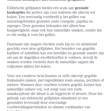
Elektrische grillplaten bieden een scala aan
gezonde
kookopties
die perfect zijn voor iedereen die olievrij wil
koken. Een eenvoudig voorbeeld is het grillen van
seizoensgebonden groenten zoals courgette, paprika en
asperges. Deze groenten behouden niet alleen hun
knapperigheid, maar ook hun natuurlijke smaken, zonder dat
er olie nodig is voor het grillen.
Daarnaast zijn magere eiwitten zoals kip en vis uitstekend
geschikt voor deze grillplaten. Het bereiden van gegrilde
kipfilets of zalmfilets kan een heerlijke en gezonde manier zijn
om aan de dagelijkse eiwitbehoeften te voldoen, terwijl de
smaken worden versterkt door de natuurlijke sappen die
vrijkomen tijdens het koken.
Voor een creatieve twist kunnen ze zelfs olievrije gegrilde
fruitsalades maken, met ingrediënten zoals ananas, perziken of
meloen. Wanneer deze vruchten worden gegrild, komen hun
natuurlijke suikers vrij, wat zorgt voor een zoete
smaakexplosie die ideaal is als bijgerecht of dessert. Door het
gebruik van elektrische grillplaten stimuleren ze een
gezondere levensstijl door eenvoudige
voorbereidingstechnieken en slimme combinaties van