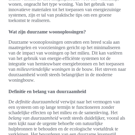
wonen, ongeacht het type woning. Van het gebruik van
innovatieve materialen tot het toepassen van energiezuinige
systemen, zijn er tal van praktische tips om een groene
toekomst te realiseren.
Wat zijn duurzame woonoplossingen?
Duurzame woonoplossingen omvatten een breed scala aan
maatregelen en voorzieningen gericht op het minimaliseren
van de impact van woningen op het milieu. Dit kan variëren
van het gebruik van energie-efficiënte systemen tot de
integratie van hernieuwbare energiebronnen en het toepassen
van
milieuvriendelijke woningen
in de bouw. Het streven naar
duurzaamheid wordt steeds belangrijker in de moderne
woningbouw.
Definitie en belang van duurzaamheid
De
definitie duurzaamheid
verwijst naar het vermogen van
een systeem om op lange termijn te functioneren zonder
schadelijke effecten op het milieu en de samenleving. Het
belang van duurzaamheid
wordt steeds duidelijker, vooral als
men kijkt naar de urgente behoefte om natuurlijke
hulpbronnen te behouden en de ecologische voetafdruk te
verkleinen. Het bevorderen van een duurzame levensstijl