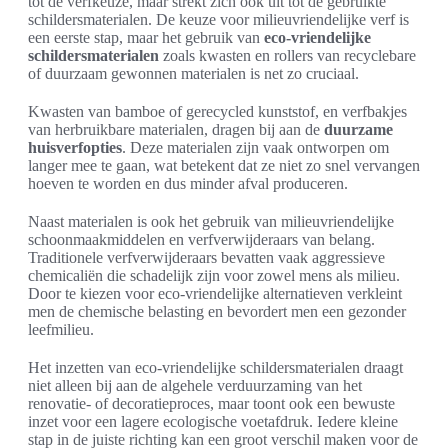
tot de verfkeuze, maar strekt zich ook uit tot de gebruikte
schildersmaterialen. De keuze voor milieuvriendelijke verf is
een eerste stap, maar het gebruik van
eco-vriendelijke
schildersmaterialen
zoals kwasten en rollers van recyclebare
of duurzaam gewonnen materialen is net zo cruciaal.
Kwasten van bamboe of gerecycled kunststof, en verfbakjes
van herbruikbare materialen, dragen bij aan de
duurzame
huisverfopties
. Deze materialen zijn vaak ontworpen om
langer mee te gaan, wat betekent dat ze niet zo snel vervangen
hoeven te worden en dus minder afval produceren.
Naast materialen is ook het gebruik van milieuvriendelijke
schoonmaakmiddelen en verfverwijderaars van belang.
Traditionele verfverwijderaars bevatten vaak aggressieve
chemicaliën die schadelijk zijn voor zowel mens als milieu.
Door te kiezen voor eco-vriendelijke alternatieven verkleint
men de chemische belasting en bevordert men een gezonder
leefmilieu.
Het inzetten van eco-vriendelijke schildersmaterialen draagt
niet alleen bij aan de algehele verduurzaming van het
renovatie- of decoratieproces, maar toont ook een bewuste
inzet voor een lagere ecologische voetafdruk. Iedere kleine
stap in de juiste richting kan een groot verschil maken voor de