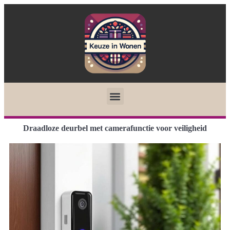
Draadloze deurbel met camerafunctie voor veiligheid