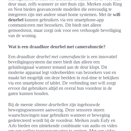
deur staat, zelfs wanneer ze niet thuis zijn. Merken zoals Ring
en Nest bieden geavanceerde modellen die eenvoudig te
integreren zijn met andere smart home systemen. Met de
wifi
deurbel
kunnen gebruikers via een smartphone-app
communiceren met bezoekers. Dit biedt niet alleen
gemoedsrust, maar zorgt ook voor een verhoogde beveiliging
van de woning.
Wat is een draadloze deurbel met camerafunctie?
Een
draadloze deurbel met camerafunctie
is een innovatief
beveiligingssysteem dat meer biedt dan alleen een
geluidssignaal wanneer iemand aan de deur klopt. Dit
moderne apparaat legt videobeelden van bezoekers vast en
maakt het mogelijk om deze beelden in real-time te bekijken
via een smartphone of tablet. De verbinding met wifi zorgt
ervoor dat gebruikers altijd en overal hun voordeur in de
gaten kunnen houden.
Bij de meeste
slimme deurbellen
zijn ingebouwde
bewegingssensoren aanwezig. Deze sensoren sturen
waarschuwingen naar gebruikers wanneer er beweging
gedetecteerd wordt bij de voordeur. Merken zoals Eufy en
Arlo bieden een uitstekende combinatie van audio en video
om een veilige toegangservaring te creëren. Met een
video