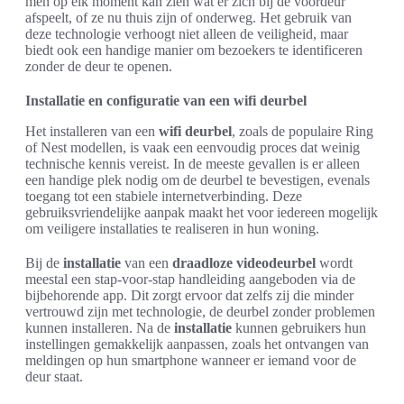
men op elk moment kan zien wat er zich bij de voordeur
afspeelt, of ze nu thuis zijn of onderweg. Het gebruik van
deze technologie verhoogt niet alleen de veiligheid, maar
biedt ook een handige manier om bezoekers te identificeren
zonder de deur te openen.
Installatie en configuratie van een wifi deurbel
Het installeren van een
wifi deurbel
, zoals de populaire Ring
of Nest modellen, is vaak een eenvoudig proces dat weinig
technische kennis vereist. In de meeste gevallen is er alleen
een handige plek nodig om de deurbel te bevestigen, evenals
toegang tot een stabiele internetverbinding. Deze
gebruiksvriendelijke aanpak maakt het voor iedereen mogelijk
om veiligere installaties te realiseren in hun woning.
Bij de
installatie
van een
draadloze videodeurbel
wordt
meestal een stap-voor-stap handleiding aangeboden via de
bijbehorende app. Dit zorgt ervoor dat zelfs zij die minder
vertrouwd zijn met technologie, de deurbel zonder problemen
kunnen installeren. Na de
installatie
kunnen gebruikers hun
instellingen gemakkelijk aanpassen, zoals het ontvangen van
meldingen op hun smartphone wanneer er iemand voor de
deur staat.