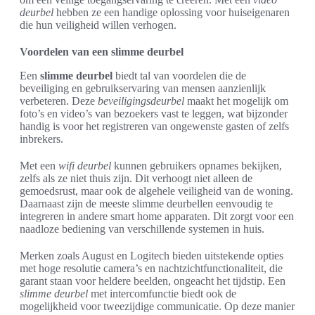
deurbel
hebben ze een handige oplossing voor huiseigenaren
die hun veiligheid willen verhogen.
Voordelen van een slimme deurbel
Een
slimme deurbel
biedt tal van voordelen die de
beveiliging en gebruikservaring van mensen aanzienlijk
verbeteren. Deze
beveiligingsdeurbel
maakt het mogelijk om
foto’s en video’s van bezoekers vast te leggen, wat bijzonder
handig is voor het registreren van ongewenste gasten of zelfs
inbrekers.
Met een
wifi deurbel
kunnen gebruikers opnames bekijken,
zelfs als ze niet thuis zijn. Dit verhoogt niet alleen de
gemoedsrust, maar ook de algehele veiligheid van de woning.
Daarnaast zijn de meeste slimme deurbellen eenvoudig te
integreren in andere smart home apparaten. Dit zorgt voor een
naadloze bediening van verschillende systemen in huis.
Merken zoals August en Logitech bieden uitstekende opties
met hoge resolutie camera’s en nachtzichtfunctionaliteit, die
garant staan voor heldere beelden, ongeacht het tijdstip. Een
slimme deurbel
met intercomfunctie biedt ook de
mogelijkheid voor tweezijdige communicatie. Op deze manier