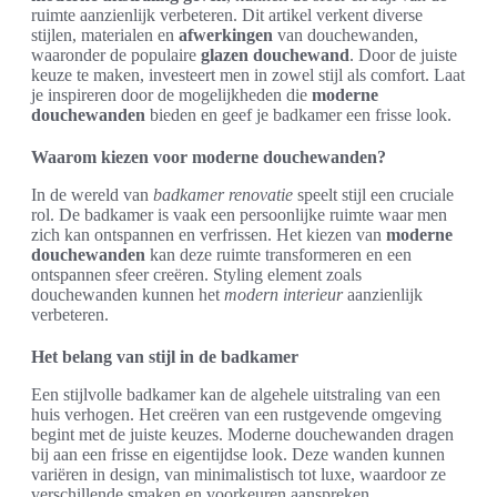
ruimte aanzienlijk verbeteren. Dit artikel verkent diverse
stijlen, materialen en
afwerkingen
van douchewanden,
waaronder de populaire
glazen douchewand
. Door de juiste
keuze te maken, investeert men in zowel stijl als comfort. Laat
je inspireren door de mogelijkheden die
moderne
douchewanden
bieden en geef je badkamer een frisse look.
Waarom kiezen voor moderne douchewanden?
In de wereld van
badkamer renovatie
speelt stijl een cruciale
rol. De badkamer is vaak een persoonlijke ruimte waar men
zich kan ontspannen en verfrissen. Het kiezen van
moderne
douchewanden
kan deze ruimte transformeren en een
ontspannen sfeer creëren. Styling element zoals
douchewanden kunnen het
modern interieur
aanzienlijk
verbeteren.
Het belang van stijl in de badkamer
Een stijlvolle badkamer kan de algehele uitstraling van een
huis verhogen. Het creëren van een rustgevende omgeving
begint met de juiste keuzes. Moderne douchewanden dragen
bij aan een frisse en eigentijdse look. Deze wanden kunnen
variëren in design, van minimalistisch tot luxe, waardoor ze
verschillende smaken en voorkeuren aanspreken.