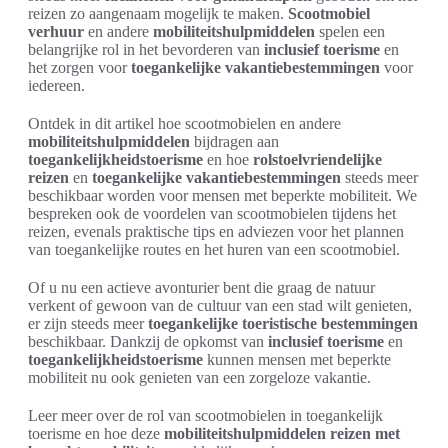
reizen zo aangenaam mogelijk te maken.
Scootmobiel
verhuur
en andere
mobiliteitshulpmiddelen
spelen een
belangrijke rol in het bevorderen van
inclusief toerisme
en
het zorgen voor
toegankelijke vakantiebestemmingen
voor
iedereen.
Ontdek in dit artikel hoe scootmobielen en andere
mobiliteitshulpmiddelen
bijdragen aan
toegankelijkheidstoerisme
en hoe
rolstoelvriendelijke
reizen
en
toegankelijke vakantiebestemmingen
steeds meer
beschikbaar worden voor mensen met beperkte mobiliteit. We
bespreken ook de voordelen van scootmobielen tijdens het
reizen, evenals praktische tips en adviezen voor het plannen
van toegankelijke routes en het huren van een scootmobiel.
Of u nu een actieve avonturier bent die graag de natuur
verkent of gewoon van de cultuur van een stad wilt genieten,
er zijn steeds meer
toegankelijke toeristische bestemmingen
beschikbaar. Dankzij de opkomst van
inclusief toerisme
en
toegankelijkheidstoerisme
kunnen mensen met beperkte
mobiliteit nu ook genieten van een zorgeloze vakantie.
Leer meer over de rol van scootmobielen in toegankelijk
toerisme en hoe deze
mobiliteitshulpmiddelen
reizen met