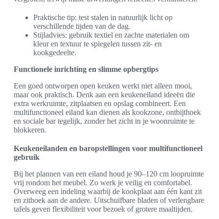
Praktische tip: test stalen in natuurlijk licht op
verschillende tijden van de dag.
Stijladvies: gebruik textiel en zachte materialen om
kleur en textuur te spiegelen tussen zit- en
kookgedeelte.
Functionele inrichting en slimme opbergtips
Een goed ontworpen open keuken werkt niet alleen mooi,
maar ook praktisch. Denk aan een keukeneiland ideeën die
extra werkruimte, zitplaatsen en opslag combineert. Een
multifunctioneel eiland kan dienen als kookzone, ontbijthoek
en sociale bar tegelijk, zonder het zicht in je woonruimte te
blokkeren.
Keukeneilanden en baropstellingen voor multifunctioneel
gebruik
Bij het plannen van een eiland houd je 90–120 cm loopruimte
vrij rondom het meubel. Zo werk je veilig en comfortabel.
Overweeg een indeling waarbij de kookplaat aan één kant zit
en zithoek aan de andere. Uitschuifbare bladen of verlengbare
tafels geven flexibiliteit voor bezoek of grotere maaltijden.