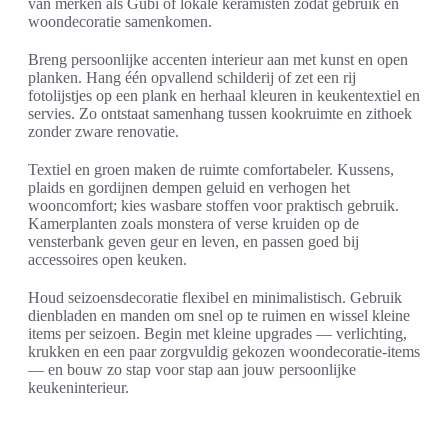
van merken als Gubi of lokale keramisten zodat gebruik en
woondecoratie samenkomen.
Breng persoonlijke accenten interieur aan met kunst en open
planken. Hang één opvallend schilderij of zet een rij
fotolijstjes op een plank en herhaal kleuren in keukentextiel en
servies. Zo ontstaat samenhang tussen kookruimte en zithoek
zonder zware renovatie.
Textiel en groen maken de ruimte comfortabeler. Kussens,
plaids en gordijnen dempen geluid en verhogen het
wooncomfort; kies wasbare stoffen voor praktisch gebruik.
Kamerplanten zoals monstera of verse kruiden op de
vensterbank geven geur en leven, en passen goed bij
accessoires open keuken.
Houd seizoensdecoratie flexibel en minimalistisch. Gebruik
dienbladen en manden om snel op te ruimen en wissel kleine
items per seizoen. Begin met kleine upgrades — verlichting,
krukken en een paar zorgvuldig gekozen woondecoratie-items
— en bouw zo stap voor stap aan jouw persoonlijke
keukeninterieur.