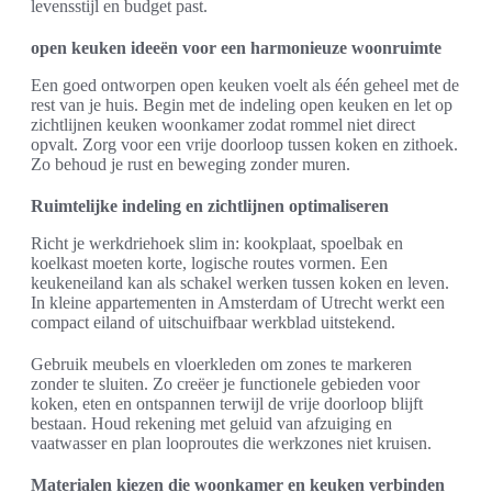
levensstijl en budget past.
open keuken ideeën voor een harmonieuze woonruimte
Een goed ontworpen open keuken voelt als één geheel met de
rest van je huis. Begin met de indeling open keuken en let op
zichtlijnen keuken woonkamer zodat rommel niet direct
opvalt. Zorg voor een vrije doorloop tussen koken en zithoek.
Zo behoud je rust en beweging zonder muren.
Ruimtelijke indeling en zichtlijnen optimaliseren
Richt je werkdriehoek slim in: kookplaat, spoelbak en
koelkast moeten korte, logische routes vormen. Een
keukeneiland kan als schakel werken tussen koken en leven.
In kleine appartementen in Amsterdam of Utrecht werkt een
compact eiland of uitschuifbaar werkblad uitstekend.
Gebruik meubels en vloerkleden om zones te markeren
zonder te sluiten. Zo creëer je functionele gebieden voor
koken, eten en ontspannen terwijl de vrije doorloop blijft
bestaan. Houd rekening met geluid van afzuiging en
vaatwasser en plan looproutes die werkzones niet kruisen.
Materialen kiezen die woonkamer en keuken verbinden