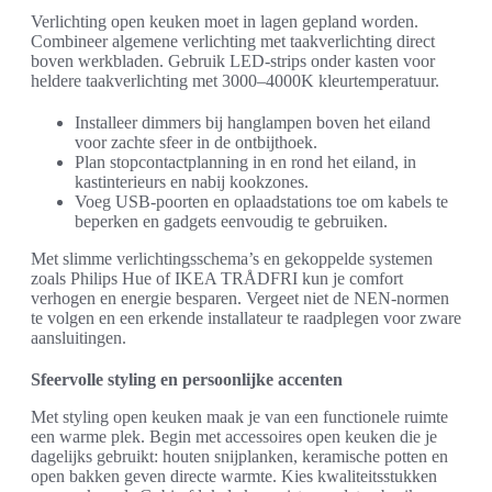
Verlichting open keuken moet in lagen gepland worden.
Combineer algemene verlichting met taakverlichting direct
boven werkbladen. Gebruik LED-strips onder kasten voor
heldere taakverlichting met 3000–4000K kleurtemperatuur.
Installeer dimmers bij hanglampen boven het eiland
voor zachte sfeer in de ontbijthoek.
Plan stopcontactplanning in en rond het eiland, in
kastinterieurs en nabij kookzones.
Voeg USB-poorten en oplaadstations toe om kabels te
beperken en gadgets eenvoudig te gebruiken.
Met slimme verlichtingsschema’s en gekoppelde systemen
zoals Philips Hue of IKEA TRÅDFRI kun je comfort
verhogen en energie besparen. Vergeet niet de NEN-normen
te volgen en een erkende installateur te raadplegen voor zware
aansluitingen.
Sfeervolle styling en persoonlijke accenten
Met styling open keuken maak je van een functionele ruimte
een warme plek. Begin met accessoires open keuken die je
dagelijks gebruikt: houten snijplanken, keramische potten en
open bakken geven directe warmte. Kies kwaliteitsstukken