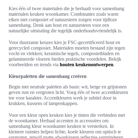
Kies één of twee materialen die je herhaalt voor samenhang
materialen keuken woonkamer. Combinaties zoals warm
eiken met composiet of natuursteen zorgen voor tijdloze
samenhang. Denk aan hout en natuursteen voor een
natuurlijke uitstraling die tegelijk onderhoudsvriendelijk is.
Voor duurzame keuzes kies je FSC-gecertificeerd hout en
gerecycled composiet. Materialen moeten bestand zijn tegen
vocht en vlekken; keramische tegels, composietbladen en
gelamineerde vloeren bieden praktische voordelen. Bekijk
voorbeelden en trends via
houten keukenontwerpen
.
Kleurpaletten die samenhang creëren
Begin met neutrale paletten als basis: wit, beige en grijstonen
geven rust en vergroten licht. Voeg één of twee accentkleuren
toe voor karakter. Accentkleuren werk je subtiel door in
krukken, kussens of lampenkappen.
Voor een kleur open keuken kies je tinten die verbinden met
de woonkamer. Herhaal accenten in accessoires om
samenhang kleur woonkamer keuken te versterken. In
kleinere ruimtes helpen lichte, koele kleuren om optisch te
vergroten, terwijl matte afwerkingen reflecties verminderen.