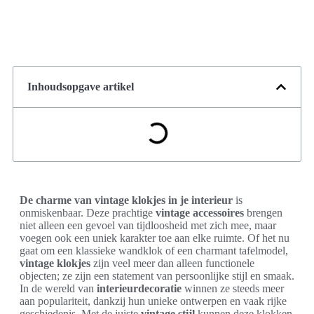
Inhoudsopgave artikel
De charme van vintage klokjes in je interieur
is
onmiskenbaar. Deze prachtige
vintage accessoires
brengen
niet alleen een gevoel van tijdloosheid met zich mee, maar
voegen ook een uniek karakter toe aan elke ruimte. Of het nu
gaat om een klassieke wandklok of een charmant tafelmodel,
vintage klokjes
zijn veel meer dan alleen functionele
objecten; ze zijn een statement van persoonlijke stijl en smaak.
In de wereld van
interieurdecoratie
winnen ze steeds meer
aan populariteit, dankzij hun unieke ontwerpen en vaak rijke
geschiedenis. Met de juiste
vintage stijl
kunnen deze klokken