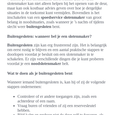
slotenmaker kan niet alleen helpen bij het openen van de deur,
maar kan ook kostbaar advies geven over hoe je dergelijke
situaties in de toekomst kunt vermijden. Bovendien is het
inschakelen van een
spoedservice slotenmaker
van groot
belang in noodsituaties, zoals wanneer je ’s nachts of tijdens
slecht weer
buitengesloten
bent.
Buitengesloten: wanneer bel je een slotenmaker?
Buitengesloten
zijn kan erg frustrerend zijn. Het is belangrijk
om eerst rustig te blijven en een aantal praktische stappen te
doorlopen voordat je besluit om een slotenmaker in te
schakelen. Er zijn verschillende dingen die je kunt proberen
voordat je een
noodslotenmaker
belt.
Wat te doen als je buitengesloten bent
Wanneer iemand buitengesloten is, kan hij of zij de volgende
stappen ondernemen:
Controleer of er andere toegangen zijn, zoals een
achterdeur of een raam.
Vraag buren of vrienden of zij een reservesleutel
hebben.
Blijf kalm en probeer niet de deur zelf te forceren, als