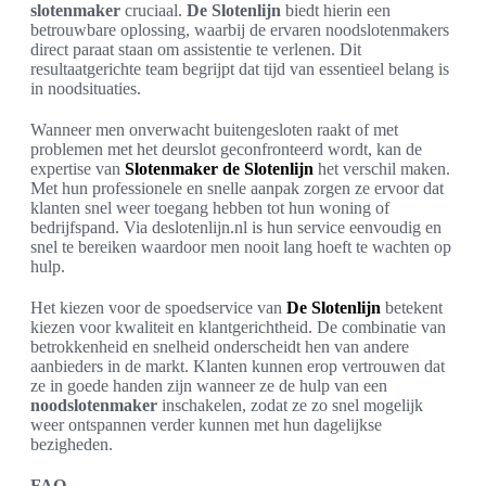
slotenmaker
cruciaal.
De Slotenlijn
biedt hierin een
betrouwbare oplossing, waarbij de ervaren noodslotenmakers
direct paraat staan om assistentie te verlenen. Dit
resultaatgerichte team begrijpt dat tijd van essentieel belang is
in noodsituaties.
Wanneer men onverwacht buitengesloten raakt of met
problemen met het deurslot geconfronteerd wordt, kan de
expertise van
Slotenmaker de Slotenlijn
het verschil maken.
Met hun professionele en snelle aanpak zorgen ze ervoor dat
klanten snel weer toegang hebben tot hun woning of
bedrijfspand. Via deslotenlijn.nl is hun service eenvoudig en
snel te bereiken waardoor men nooit lang hoeft te wachten op
hulp.
Het kiezen voor de spoedservice van
De Slotenlijn
betekent
kiezen voor kwaliteit en klantgerichtheid. De combinatie van
betrokkenheid en snelheid onderscheidt hen van andere
aanbieders in de markt. Klanten kunnen erop vertrouwen dat
ze in goede handen zijn wanneer ze de hulp van een
noodslotenmaker
inschakelen, zodat ze zo snel mogelijk
weer ontspannen verder kunnen met hun dagelijkse
bezigheden.
FAQ