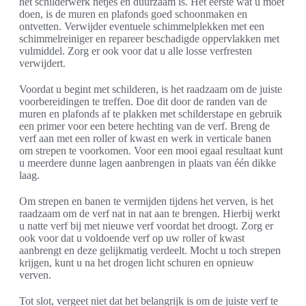
het schilderwerk netjes en duurzaam is. Het eerste wat u moet
doen, is de muren en plafonds goed schoonmaken en
ontvetten. Verwijder eventuele schimmelplekken met een
schimmelreiniger en repareer beschadigde oppervlakken met
vulmiddel. Zorg er ook voor dat u alle losse verfresten
verwijdert.
Voordat u begint met schilderen, is het raadzaam om de juiste
voorbereidingen te treffen. Doe dit door de randen van de
muren en plafonds af te plakken met schilderstape en gebruik
een primer voor een betere hechting van de verf. Breng de
verf aan met een roller of kwast en werk in verticale banen
om strepen te voorkomen. Voor een mooi egaal resultaat kunt
u meerdere dunne lagen aanbrengen in plaats van één dikke
laag.
Om strepen en banen te vermijden tijdens het verven, is het
raadzaam om de verf nat in nat aan te brengen. Hierbij werkt
u natte verf bij met nieuwe verf voordat het droogt. Zorg er
ook voor dat u voldoende verf op uw roller of kwast
aanbrengt en deze gelijkmatig verdeelt. Mocht u toch strepen
krijgen, kunt u na het drogen licht schuren en opnieuw
verven.
Tot slot, vergeet niet dat het belangrijk is om de juiste verf te