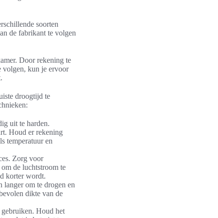
erschillende soorten
an de fabrikant te volgen
kamer. Door rekening te
 volgen, kun je ervoor
.
iste droogtijd te
echnieken:
g uit te harden.
urt. Houd er rekening
ls temperatuur en
oces. Zorg voor
r om de luchtstroom te
d korter wordt.
n langer om te drogen en
bevolen dikte van de
l gebruiken. Houd het