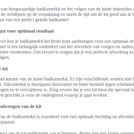
van hoogwaardige badkamerkit en het volgen van de juiste instructies c
 de richtlijnen op de verpakking en neem de tijd om de kit goed aan te 
ger van een perfect gekitte badkamer!
n voor optimaal resultaat
 we hoe je badkamerkit het beste kunt aanbrengen voor een optimaal re
mer is een belangrijk onderdeel van het afwerken van voegen en naden
n voorkomen. Om ervoor te zorgen dat je een perfecte afwerking krijgt
olgen.
 kit
et kiezen van de juiste badkamerkit. Er zijn verschillende soorten kits 
it. Siliconenkit is doorgaans duurzamer en beter bestand tegen schimmels
gen en te verwijderen is. Zorg ervoor dat je een kit kiest die speciaal 
en geschikt is voor de ondergrond waarop je gaat werken.
anbrengen van de kit
an de badkamerkit is essentieel voor een optimale hechting en afwerkin
oepassen:
tool om de kit gelijkmatig aan te brengen. Begin met een kleine openin