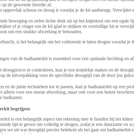
t op de gewenste breedte af.
t oppervlak schoon en droog is voordat je de kit aanbrengt. Verwijder 
nde beweging en oefen lichte druk uit op het kitpistool om een egale lij
rijker of je vinger om de kit glad te strijken en overtollige kit te verw
choon om een strakke afwerking te behouden.
gebracht, is het belangrijk om het voldoende te laten drogen voordat je
engen van de badkamerkit is essentieel voor een optimale hechting en a
droogproces te controleren, kun je een testplekje maken en de droogti
 op de kitverpakking voor de specifieke droogtijd van de door jou gekoz
zen en de juiste technieken toe te passen, kun je badkamerkit op een pro
iet alleen voor een mooie afwerking, maar ook voor een betere bescher
je badkamer.
rkit begrijpen
rkit is een belangrijk aspect om rekening mee te houden bij het kitten
doende tijd te geven om volledig te drogen, zodat je een duurzame en w
eggen we uit wat droogtijd precies betekent als het gaat om badkamerkit