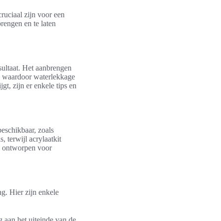
ruciaal zijn voor een
brengen en te laten
sultaat. Het aanbrengen
, waardoor waterlekkage
, zijn er enkele tips en
beschikbaar, zoals
, terwijl acrylaatkit
is ontworpen voor
g. Hier zijn enkele
g aan het uiteinde van de