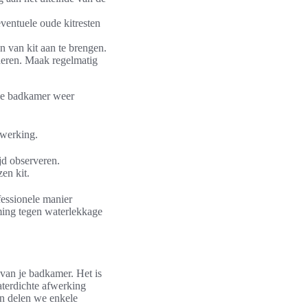
eventuele oude kitresten
n van kit aan te brengen.
ijderen. Maak regelmatig
 de badkamer weer
fwerking.
jd observeren.
en kit.
fessionele manier
ming tegen waterlekkage
 van je badkamer. Het is
aterdichte afwerking
 en delen we enkele