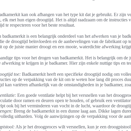
adkamerkit kan ook afhangen van het type kit dat je gebruikt. Er zijn v
 elk met hun eigen droogtijd. Het is altijd raadzaam om de instructies v
d te respecteren voor het beste resultaat.
n badkamerkit is een belangrijk onderdeel van het afwerken van je bad
ie de droogtijd beïnvloeden en de aanbevelingen van de fabrikant op te
t op de juiste manier droogt en een mooie, waterdichte afwerking krijgt
handige tips voor het drogen van badkamerkit. Het is belangrijk om de ju
afwerking te krijgen in je badkamer. Hier zijn enkele nuttige tips en t
oogtijd toe:
Badkamerkit heeft een specifieke droogtijd nodig om volledi
ucties op de verpakking van de kit om te weten hoe lang dit proces du
ijd kan variëren afhankelijk van de omstandigheden in je badkamer, zoa
ntilatie:
Een goede ventilatie helpt bij het versnellen van het droogpr
culatie door ramen en deuren open te houden, of gebruik een ventilato
lpt ook bij het verminderen van vocht in de lucht, waardoor de droogtij
engen:
Breng de badkamerkit in een dunne laag aan. Dikke lagen dure
 volledig uitharden. Volg de aanwijzingen op de verpakking voor de aan
pistool:
Als je het droogproces wilt versnellen, kun je een droogpistoo