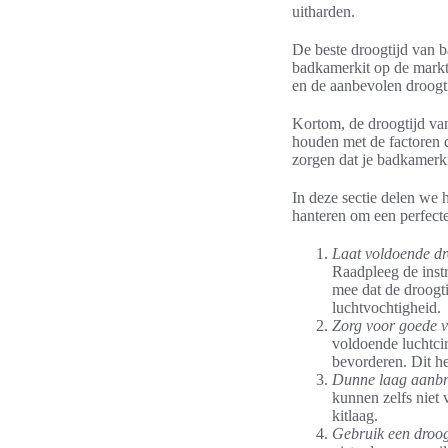
uitharden.
De beste droogtijd van b
badkamerkit op de markt,
en de aanbevolen droogtij
Kortom, de droogtijd va
houden met de factoren d
zorgen dat je badkamerki
In deze sectie delen we 
hanteren om een perfecte 
Laat voldoende dr
Raadpleeg de instr
mee dat de droogt
luchtvochtigheid.
Zorg voor goede ve
voldoende luchtcir
bevorderen. Dit he
Dunne laag aanbr
kunnen zelfs niet
kitlaag.
Gebruik een droog