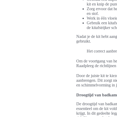
kit en knip de pun
Zorg ervoor dat he
en stof.
Werk in één vloeie
Gebruik een kitafst
de kitafstrijker s
Nadat je de kit hebt aan
gebruikt.
Het correct aanbr
Om de voortgang van het 
Raadpleeg de richtlijnen
Door de juiste kit te kie
aanbrengen. Dit zorgt n
en schimmelvorming in 
Droogtijd van badkame
De droogtijd van badkame
essentieel om de kit vol
krijgt. In dit gedeelte l