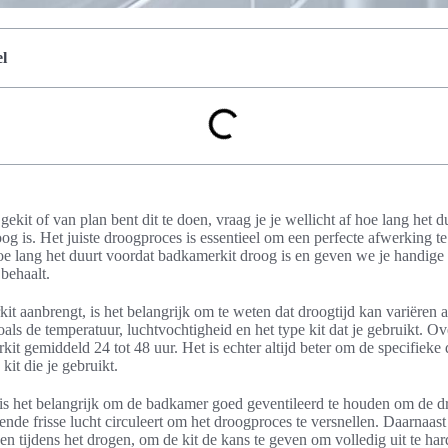
l
ekit of van plan bent dit te doen, vraag je je wellicht af hoe lang het d
g is. Het juiste droogproces is essentieel om een perfecte afwerking te k
hoe lang het duurt voordat badkamerkit droog is en geven we je handige
 behaalt.
t aanbrengt, is het belangrijk om te weten dat droogtijd kan variëren 
oals de temperatuur, luchtvochtigheid en het type kit dat je gebruikt. O
t gemiddeld 24 tot 48 uur. Het is echter altijd beter om de specifieke 
it die je gebruikt.
is het belangrijk om de badkamer goed geventileerd te houden om de dr
ende frisse lucht circuleert om het droogproces te versnellen. Daarnaas
en tijdens het drogen, om de kit de kans te geven om volledig uit te har