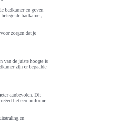
 de badkamer en geven
e betegelde badkamer,
ervoor zorgen dat je
 van de juiste hoogte is
adkamer zijn er bepaalde
eter aanbevolen. Dit
reëert het een uniforme
itstraling en