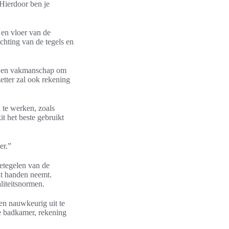
Hierdoor ben je
 en vloer van de
hting van de tegels en
sie en vakmanschap om
zetter zal ook rekening
 te werken, zoals
t het beste gebruikt
er.”
betegelen van de
uit handen neemt.
liteitsnormen.
 en nauwkeurig uit te
e badkamer, rekening