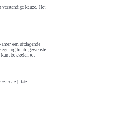
n verstandige keuze. Het
dkamer een uitdagende
etegeling tot de gewenste
 kunt betegelen tot
 over de juiste