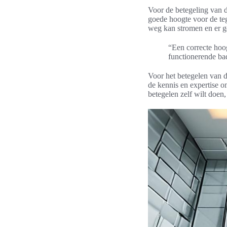
Voor de betegeling van 
goede hoogte voor de teg
weg kan stromen en er ge
“Een correcte hoo
functionerende ba
Voor het betegelen van d
de kennis en expertise om
betegelen zelf wilt doen