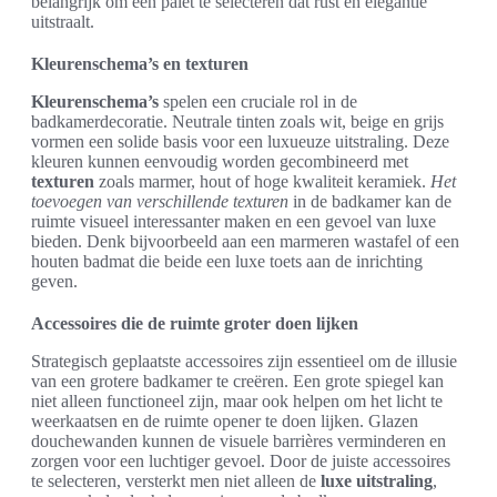
belangrijk om een palet te selecteren dat rust en elegantie
uitstraalt.
Kleurenschema’s en texturen
Kleurenschema’s
spelen een cruciale rol in de
badkamerdecoratie. Neutrale tinten zoals wit, beige en grijs
vormen een solide basis voor een luxueuze uitstraling. Deze
kleuren kunnen eenvoudig worden gecombineerd met
texturen
zoals marmer, hout of hoge kwaliteit keramiek.
Het
toevoegen van verschillende texturen
in de badkamer kan de
ruimte visueel interessanter maken en een gevoel van luxe
bieden. Denk bijvoorbeeld aan een marmeren wastafel of een
houten badmat die beide een luxe toets aan de inrichting
geven.
Accessoires die de ruimte groter doen lijken
Strategisch geplaatste accessoires zijn essentieel om de illusie
van een grotere badkamer te creëren. Een grote spiegel kan
niet alleen functioneel zijn, maar ook helpen om het licht te
weerkaatsen en de ruimte opener te doen lijken. Glazen
douchewanden kunnen de visuele barrières verminderen en
zorgen voor een luchtiger gevoel. Door de juiste accessoires
te selecteren, versterkt men niet alleen de
luxe uitstraling
,