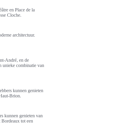
âtre en Place de la
sse Cloche.
derne architectuur.
int-André, en de
n unieke combinatie van
fhebbers kunnen genieten
Haut-Brion.
ers kunnen genieten van
t Bordeaux tot een