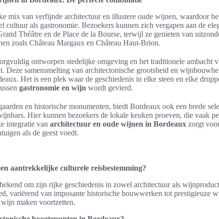
e mix van verfijnde architectuur en illustere oude wijnen, waardoor h
l cultuur als gastronomie. Bezoekers kunnen zich vergapen aan de eleg
and Théâtre en de Place de la Bourse, terwijl ze genieten van uitzonde
nen zoals Château Margaux en Château Haut-Brion.
orgvuldig ontworpen stedelijke omgeving en het traditionele ambacht 
echt. Deze samensmelting van architectonische grootsheid en wijnbouwher
eaux. Het is een plek waar de geschiedenis in elke steen en elke drupp
tussen
gastronomie en wijn
wordt gevierd.
aarden en historische monumenten, biedt Bordeaux ook een brede sele
 wijnbars. Hier kunnen bezoekers de lokale keuken proeven, die vaak pe
e integratie van
architectuur en oude wijnen in Bordeaux
zorgt voor
tuigen als de geest voedt.
n aantrekkelijke culturele reisbestemming?
ekend om zijn rijke geschiedenis in zowel architectuur als wijnproduct
oed, variërend van imposante historische bouwwerken tot prestigieuze w
 wijn maken voortzetten.
ectonische hoogtepunten in Bordeaux?