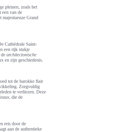
ge pleinen, zoals het
t een van de
t majestueuze Grand
e Cathédrale Saint-
 een rijk stukje
s de
architectonische
x en zijn geschiedenis.
ed tot de barokke flair
twikkeling. Zorgvuldig
rleden te verliezen. Deze
deaux
, die de
n reis door de
agt aan de authentieke