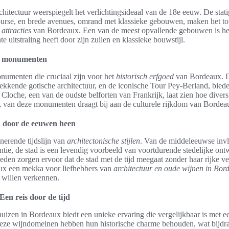
hitectuur weerspiegelt het verlichtingsideaal van de 18e eeuw. De stati
urse, en brede avenues, omrand met klassieke gebouwen, maken het to
 attracties
van Bordeaux. Een van de meest opvallende gebouwen is he
e uitstraling heeft door zijn zuilen en klassieke bouwstijl.
he monumenten
numenten die cruciaal zijn voor het
historisch erfgoed
van Bordeaux. D
kkende gotische architectuur, en de iconische Tour Pey-Berland, bieden
Cloche, een van de oudste belforten van Frankrijk, laat zien hoe diver
lk van deze monumenten draagt bij aan de culturele rijkdom van Bordeau
en door de eeuwen heen
nerende tijdslijn van
architectonische stijlen
. Van de middeleeuwse invlo
ntie, de stad is een levendig voorbeeld van voortdurende stedelijke on
en zorgen ervoor dat de stad met de tijd meegaat zonder haar rijke ve
aux een mekka voor liefhebbers van
architectuur en oude wijnen in Bor
 willen verkennen.
en reis door de tijd
izen in Bordeaux biedt een unieke ervaring die vergelijkbaar is met ee
deze wijndomeinen hebben hun historische charme behouden, wat bijdra