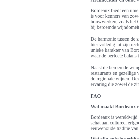
Bordeaux biedt een uniek
is voor kenners van zowe
bouwwerken, zoals het Gr
bij beroemde wijndomei
De harmonie tussen de z
hier volledig tot zijn r
unieke karakter van Bord
waar de perfecte balans 
Naast de beroemde wijng
restaurants en gezellige
de regionale wijnen. Dez
ervaring die zowel de zin
FAQ
Wat maakt Bordeaux ee
Bordeaux is wereldwijd b
schat aan cultureel erfg
eeuwenoude traditie van
Wat zijn enkele archit