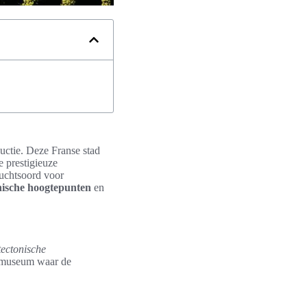
uctie. Deze Franse stad
e prestigieuze
luchtsoord voor
nische hoogtepunten
en
tectonische
d museum waar de