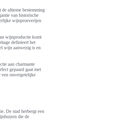
et de ultieme bestemming
antie van historische
rlijke wijnproeverijen
van wijnproductie komt
itage definieert het
el wijn aanwezig is en
ctie aan charmante
rfect gepaard gaat met
 een onvergetelijke
ie. De stad herbergt een
ijnhuizen die de