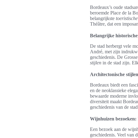
Bordeaux’s oude stadsarc
beroemde Place de la Bo
belangrijkste
toeristische
Théâtre, dat een imposant
Belangrijke historisc
De stad herbergt vele mo
André, met zijn indrukwe
geschiedenis. De Grosse 
stijlen
in de stad zijn. E
Architectonische stijl
Bordeaux biedt een fasci
en de neoklassieke elega
bewaarde moderne invloed
diversiteit maakt Borde
geschiedenis van de stad
Wijnhuizen bezoeken: E
Een bezoek aan de wijnhu
geschiedenis. Veel van 