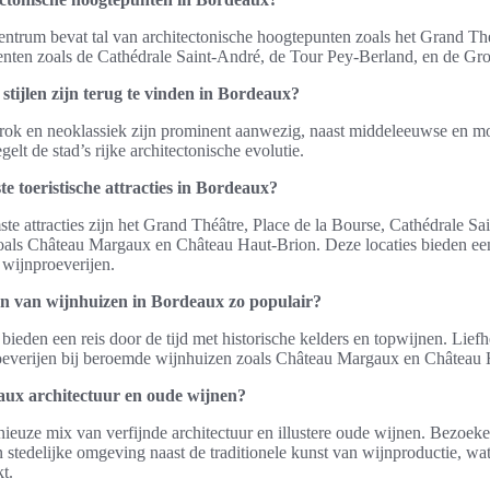
entrum bevat tal van architectonische hoogtepunten zoals het Grand Thé
ten zoals de Cathédrale Saint-André, de Tour Pey-Berland, en de Gro
stijlen zijn terug te vinden in Bordeaux?
arok en neoklassiek zijn prominent aanwezig, naast middeleeuwse en mo
gelt de stad’s rijke architectonische evolutie.
te toeristische attracties in Bordeaux?
e attracties zijn het Grand Théâtre, Place de la Bourse, Cathédrale Sa
zoals Château Margaux en Château Haut-Brion. Deze locaties bieden ee
 wijnproeverijen.
n van wijnhuizen in Bordeaux zo populair?
ieden een reis door de tijd met historische kelders en topwijnen. Lie
oeverijen bij beroemde wijnhuizen zoals Château Margaux en Château 
ux architectuur en oude wijnen?
ieuze mix van verfijnde architectuur en illustere oude wijnen. Bezoek
stedelijke omgeving naast de traditionele kunst van wijnproductie, wa
t.